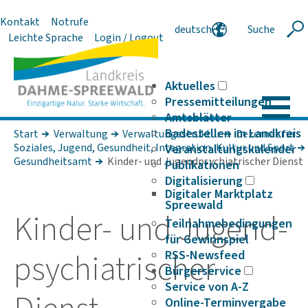
Kontakt
Notrufe
deutsch
Suche
Suche
Leichte Sprache
Login / Logout
english
polski
serbski
Aktuelles
Pressemitteilungen
Amtsblätter
Badestellen im Landkreis
Start
Verwaltung
Verwaltungsstruktur
Dezernat für
Soziales, Jugend, Gesundheit, Integration, Kultur und Sport
Veranstaltungskalender
Gesundheitsamt
Kinder- und Jugendpsychiatrischer Dienst
Publikationen
Digitalisierung
Digitaler Marktplatz
Spreewald
Kinder- und Jugend­
Teilnahmebedingungen
für Gewinnspiel
psych­ia­tri­scher
RSS-Newsfeed
Bürgerservice
Service von A-Z
Online-Terminvergabe