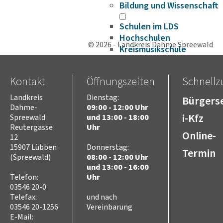
Bildung und Wissenschaft
Schulen im LDS
Hochschulen
© 2026 - Landkreis Dahme Spreewald
Kreismusikschule
Volkshochschule
Bildungscampus
Kontakt
Öffnungszeiten
Schnellzu
Fahrbibliothek
Bildungsplattform
Landkreis
Dienstag:
Bürgerse
Förderungen
Dahme-
09:00 - 12:00 Uhr
i-Kfz
Spreewald
und 13:00 - 18:00
Gesundheit
Reutergasse
Uhr
Infektionsschutz
Online-
12
Hygieneüberwachung
15907 Lübben
Donnerstag:
Termin
Trinkwasser
(Spreewald)
08:00 - 12:00 Uhr
Schuluntersuchung
und 13:00 - 16:00
Zahnärztlicher Dienst
Telefon:
Uhr
Krankenhäuser
03546 20-0
Telefax:
und nach
Psychosoziale
Arbeitsgemeinschaft
03546 20-1256
Vereinbarung
E-Mail:
Beifuß-Ambrosie