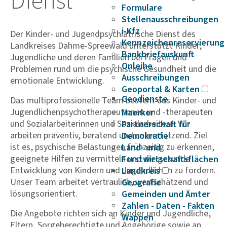
Dienst
Formulare
Stellenausschreibungen
i-Kfz
Der Kinder- und Jugendpsychiatrische Dienst des
Kennzeichenreservierung
Landkreises Dahme-Spreewald unterstützt Kinder,
Bankbriefauskunft
Jugendliche und deren Familien bei Fragen und
Onleihe
Problemen rund um die psychische Gesundheit und die
Ausschreibungen
emotionale Entwicklung.
Geoportal & Karten
Geodienste
Das multiprofessionelle Team besteht aus Kinder- und
Jugendlichenpsychotherapeutinnen und -therapeuten
Maerker
und Sozialarbeiterinnen und Sozialarbeitern. Wir
Partnerschaft für
arbeiten präventiv, beratend und unterstützend. Ziel
Demokratie
ist es, psychische Belastungen frühzeitig zu erkennen,
Land- und
geeignete Hilfen zu vermitteln und die gesunde
Forstwirtschaftsflächen
Entwicklung von Kindern und Jugendlichen zu fördern.
Landkreis
Unser Team arbeitet vertraulich, wertschätzend und
Geografie
lösungsorientiert.
Gemeinden und Ämter
Zahlen - Daten - Fakten
Die Angebote richten sich an Kinder und Jugendliche,
Wappen
Eltern, Sorgeberechtigte und Angehörige sowie an