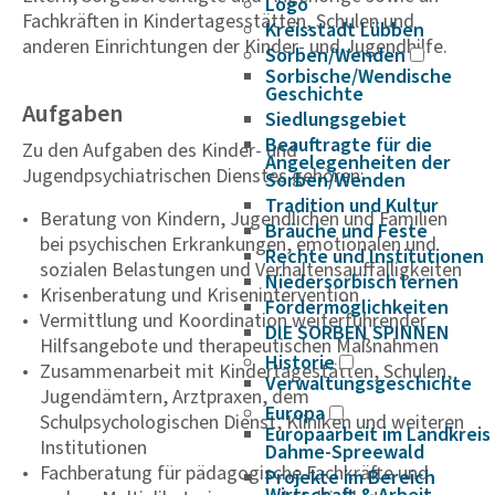
Logo
Fachkräften in Kindertagesstätten, Schulen und
Kreisstadt Lübben
anderen Einrichtungen der Kinder- und Jugendhilfe.
Sorben/Wenden
Sorbische/Wendische
Geschichte
Aufgaben
Siedlungsgebiet
Beauftragte für die
Zu den Aufgaben des Kinder- und
Angelegenheiten der
Jugendpsychiatrischen Dienstes gehören:
Sorben/Wenden
Tradition und Kultur
Beratung von Kindern, Jugendlichen und Familien
Bräuche und Feste
bei psychischen Erkrankungen, emotionalen und
Rechte und Institutionen
sozialen Belastungen und Verhaltensauffälligkeiten
Niedersorbisch lernen
Krisenberatung und Krisenintervention
Fördermöglichkeiten
Vermittlung und Koordination weiterführender
DIE SORBEN SPINNEN
Hilfsangebote und therapeutischen Maßnahmen
Historie
Zusammenarbeit mit Kindertagestätten, Schulen,
Verwaltungsgeschichte
Jugendämtern, Arztpraxen, dem
Europa
Schulpsychologischen Dienst, Kliniken und weiteren
Europaarbeit im Landkreis
Institutionen
Dahme-Spreewald
Fachberatung für pädagogische Fachkräfte und
Projekte im Bereich