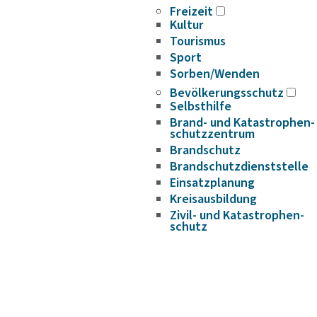
Freizeit
Kultur
Tourismus
Sport
Sorben/Wenden
Bevöl­ke­rungs­schutz
Selbst­hilfe
Brand- und Kata­s­tro­­phen­­
schutz­­zen­trum
Brand­schutz
Brand­schutz­dienst­stelle
Einsatz­pla­nung
Kreis­aus­­bil­­dung
Zivil- und Kata­s­tro­­phen­­
schutz