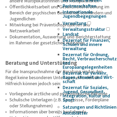
Wirtschaft & Arbeit
andere Multiplikatorinnen und Multiplikatoren
Partnerschaften
Öffentlichkeitsarbeit und Gesundheitsförderung im
Internationale
Bereich der psychischen Gesundheit von Kindern und
Jugendbegegnungen
Jugendlichen
Verwaltung
Mitwirkung bei Präventionsprojekten und
Verwaltungsstruktur
Netzwerkarbeit
Landrat
Dokumentation, Auswertung und Berichterstattung
Dezernat für Finanzen,
im Rahmen der gesetzlichen Aufgaben
Schulen und innere
Verwaltung
Dezernat für Ordnung,
Recht, Verbraucherschutz
Beratung und Unterstützung
und
Europaangelegenheiten
Für die Inanspruchnahme der Beratung sind in der
Dezernat für Verkehr,
Bauen, Umwelt und Wirt­
Regel keine besonderen Unterlagen erforderlich.
schaft
Hilfreich können jedoch sein:
Dezernat für Soziales,
Jugend, Gesundheit,
Vorliegende ärztliche und psychologische Befunde
Integration, Kultur und
Schulische Unterlagen (z.B. Zeugnisse, Förderpläne
Sport
oder Stellungnahmen)
Satzungen und Richtlinien
Informationen über bereits bestehende
Amtsblätter