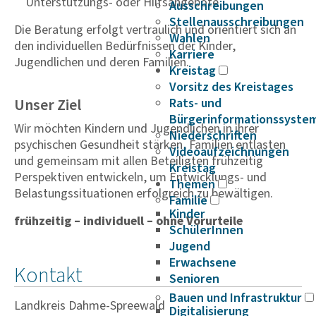
Unterstützungs- oder Hilfsangebote
Ausschreibungen
Stellenausschreibungen
Die Beratung erfolgt vertraulich und orientiert sich an
Wahlen
den individuellen Bedürfnissen der Kinder,
Karriere
Jugendlichen und deren Familien.
Kreistag
Vorsitz des Kreistages
Unser Ziel
Rats- und
Bürgerinformationssyste
Wir möchten Kindern und Jugendlichen in ihrer
Niederschriften
psychischen Gesundheit stärken, Familien entlasten
Videoaufzeichnungen
und gemeinsam mit allen Beteiligten frühzeitig
Kreistag
Perspektiven entwickeln, um Entwicklungs- und
Themen
Belastungssituationen erfolgreich zu bewältigen.
Familie
Kinder
frühzeitig – individuell – ohne Vorurteile
SchülerInnen
Jugend
Erwachsene
Kontakt
Senioren
Bauen und Infrastruktur
Landkreis Dahme-Spreewald
Digitalisierung