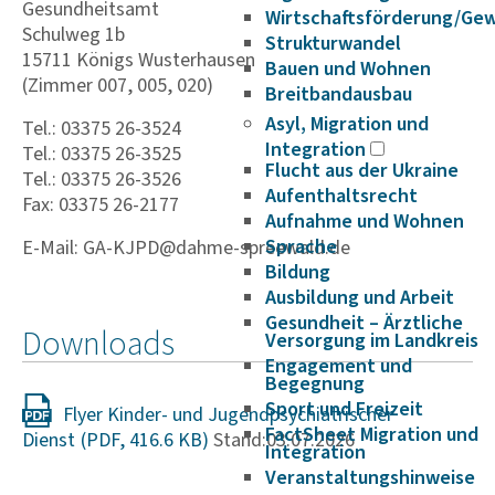
Gesundheitsamt
Wirtschaftsförderung/Ge
Schulweg 1b
Strukturwandel
15711 Königs Wusterhausen
Bauen und Wohnen
(Zimmer 007, 005, 020)
Breitbandausbau
Asyl, Migration und
Tel.: 03375 26-3524
Integration
Tel.: 03375 26-3525
Flucht aus der Ukraine
Tel.: 03375 26-3526
Aufenthaltsrecht
Fax: 03375 26-2177
Aufnahme und Wohnen
Sprache
E-Mail: GA-KJPD@dahme-spreewald.de
Bildung
Ausbildung und Arbeit
Gesundheit – Ärztliche
Downloads
Versorgung im Landkreis
Engagement und
Begegnung
Sport und Freizeit
Flyer Kinder- und Jugend­psych­ia­tri­scher
FactSheet Migration und
Dienst
Stand:03.07.2026
Integration
Veranstaltungshinweise