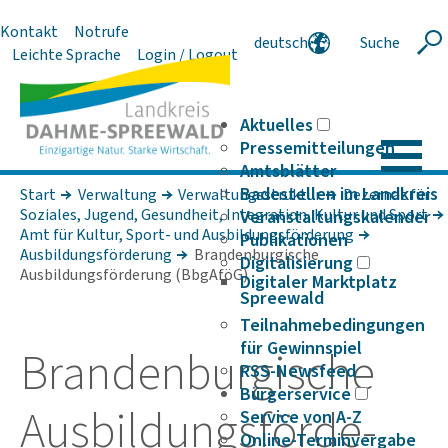
Kontakt
Notrufe
deutsch
Suche
Suche
Leichte Sprache
Login / Logout
english
polski
serbski
Aktuelles
Pressemitteilungen
Amtsblätter
Badestellen im Landkreis
Start
Verwaltung
Verwaltungsstruktur
Dezernat für
Soziales, Jugend, Gesundheit, Integration, Kultur und Sport
Veranstaltungskalender
Amt für Kultur, Sport- und Ausbildungsförderung
Publikationen
Ausbildungsförderung
Brandenburgische
Digitalisierung
Ausbildungsförderung (BbgAföG)
Digitaler Marktplatz
Spreewald
Teilnahmebedingungen
für Gewinnspiel
Bran­den­bur­gi­sche
RSS-Newsfeed
Bürgerservice
Ausbil­dungs­för­de­
Service von A-Z
Online-Terminvergabe