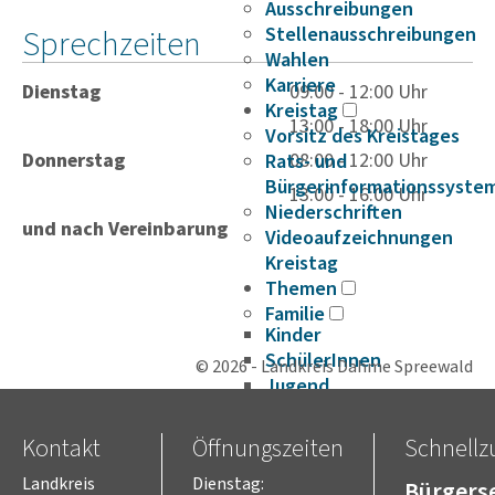
Ausschreibungen
Sprechzeiten
Stellenausschreibungen
Wahlen
Karriere
Dienstag
09:00 - 12:00 Uhr
Kreistag
13:00 - 18:00 Uhr
Vorsitz des Kreistages
Donnerstag
08:00 - 12:00 Uhr
Rats- und
Bürgerinformationssyste
13:00 - 16:00 Uhr
Niederschriften
und nach Vereinbarung
Videoaufzeichnungen
Kreistag
Themen
Familie
Kinder
SchülerInnen
© 2026 - Landkreis Dahme Spreewald
Jugend
Erwachsene
Senioren
Kontakt
Öffnungszeiten
Schnellzu
Bauen und Infrastruktur
Landkreis
Dienstag:
Digitalisierung
Bürgerse