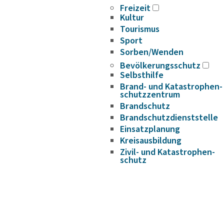
Freizeit
Kultur
Tourismus
Sport
Sorben/Wenden
Bevöl­ke­rungs­schutz
Selbst­hilfe
Brand- und Kata­s­tro­­phen­­
schutz­­zen­trum
Brand­schutz
Brand­schutz­dienst­stelle
Einsatz­pla­nung
Kreis­aus­­bil­­dung
Zivil- und Kata­s­tro­­phen­­
schutz