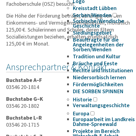
Logo
Fachoberschule (OSZ) besucht.
Kreisstadt Lübben
Sorben/Wenden
Die Höhe der Förderung beträgt, abhängig von den
Sorbische/Wendische
Einkommens- und Vermögensverhältnissen, monatlich
Geschichte
125,00 €. Schülerinnen und Schüler, deren Eltern
Siedlungsgebiet
Sozialleistungen beziehen, erhalten grundsätzlich
Beauftragte für die
125,00 € im Monat.
Angelegenheiten der
Sorben/Wenden
Tradition und Kultur
Bräuche und Feste
Ansprechpartner & Kontakt
Rechte und Institutionen
Niedersorbisch lernen
Buchstabe A–F
Fördermöglichkeiten
03546 20-1814
DIE SORBEN SPINNEN
Buchstabe G–K
Historie
Verwaltungsgeschichte
03546 20-1802
Europa
Buchstabe L–R
Europaarbeit im Landkreis
Dahme-Spreewald
03546 20-1715
Projekte im Bereich