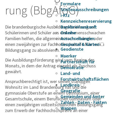
Formulare
rung (BbgAföG)
Stellenausschreibungen
i-Kfz
Kennzeichenreservierung
Die brandenburgische Ausbildungsförderung soll
Bankbriefauskunft
Schülerinnen und Schüler aus einkommensschwachen
Onleihe
Familien helfen, die allgemeine Hochschulreife oder
Ausschreibungen
einen zweijährigen zur Fachhochschulreife führenden
Geoportal & Karten
Geodienste
Bildungsgang zu absolvieren.
Maerker
Die Ausbildungsförderung wird vom Beginn des
Partnerschaft für
Monats, in dem der Antrag eingeht als Zuschuss
Demokratie
gewährt.
Land- und
Forstwirtschaftsflächen
Anspruchberechtigt ist, wer seinen ständigen
Landkreis
Wohnsitz im Land Brandenburg hat und die
Geografie
gymnasiale Oberstufe an einem Gymnasium, einer
Gemeinden und Ämter
Gesamtschule, einem Beruflichen Gymnasium oder
Zahlen - Daten - Fakten
einen zweijährigen vollzeitschulischen Bildungsgang
Wappen
zum Erwerb der Fachhochschulreife an einer