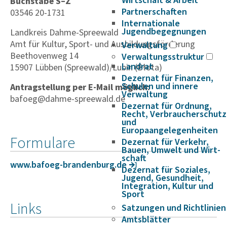
Wirtschaft & Arbeit
Buchstabe S–Z
Partnerschaften
03546 20-1731
Internationale
Jugendbegegnungen
Landkreis Dahme-Spreewald
Amt für Kultur, Sport- und Ausbildungsförderung
Verwaltung
Beethovenweg 14
Verwaltungsstruktur
Landrat
15907 Lübben (Spreewald)/Lubin (Błota)
Dezernat für Finanzen,
Schulen und innere
Antragstellung per E-Mail möglich:
Verwaltung
bafoeg@dahme-spreewald.de
Dezernat für Ordnung,
Recht, Verbraucherschutz
und
Europaangelegenheiten
Formulare
Dezernat für Verkehr,
Bauen, Umwelt und Wirt­
schaft
www.bafoeg-bran­den­burg.de
Dezernat für Soziales,
Jugend, Gesundheit,
Integration, Kultur und
Sport
Links
Satzungen und Richtlinien
Amtsblätter