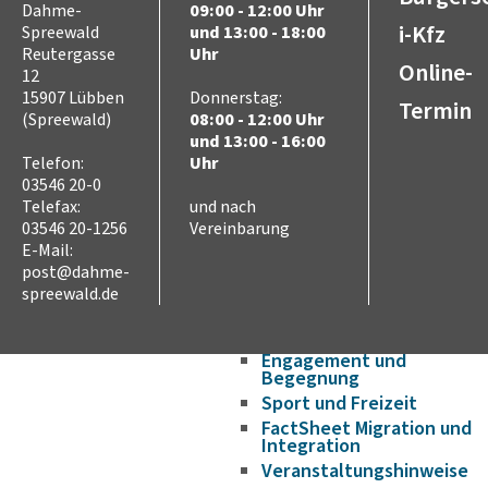
Dahme-
09:00 - 12:00 Uhr
Wirtschaftsförderung/Ge
i-Kfz
Spreewald
und 13:00 - 18:00
Strukturwandel
Reutergasse
Uhr
Bauen und Wohnen
Online-
12
Breitbandausbau
15907 Lübben
Donnerstag:
Termin
(Spreewald)
08:00 - 12:00 Uhr
Asyl, Migration und
und 13:00 - 16:00
Integration
Telefon:
Uhr
Flucht aus der Ukraine
03546 20-0
Aufenthaltsrecht
Telefax:
und nach
Aufnahme und Wohnen
03546 20-1256
Vereinbarung
Sprache
E-Mail:
Bildung
post@dahme-
Ausbildung und Arbeit
spreewald.de
Gesundheit – Ärztliche
Versorgung im Landkreis
Engagement und
Begegnung
Sport und Freizeit
FactSheet Migration und
Integration
Veranstaltungshinweise