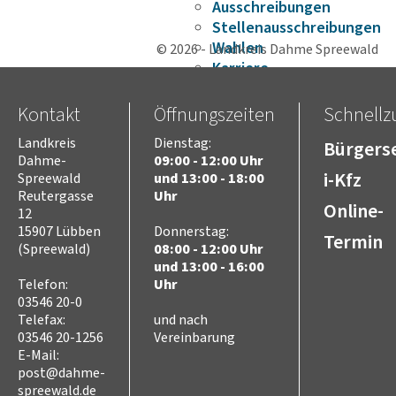
Ausschreibungen
Stellenausschreibungen
Wahlen
© 2026 - Landkreis Dahme Spreewald
Karriere
Kreistag
Vorsitz des Kreistages
Kontakt
Öffnungszeiten
Schnellzu
Rats- und
Landkreis
Dienstag:
Bürgerse
Bürgerinformationssyste
Dahme-
09:00 - 12:00 Uhr
Niederschriften
i-Kfz
Spreewald
und 13:00 - 18:00
Videoaufzeichnungen
Reutergasse
Uhr
Online-
Kreistag
12
Themen
15907 Lübben
Donnerstag:
Termin
(Spreewald)
08:00 - 12:00 Uhr
Familie
und 13:00 - 16:00
Kinder
Telefon:
Uhr
SchülerInnen
03546 20-0
Jugend
Telefax:
und nach
Erwachsene
03546 20-1256
Vereinbarung
Senioren
E-Mail:
Bauen und Infrastruktur
post@dahme-
Digitalisierung
spreewald.de