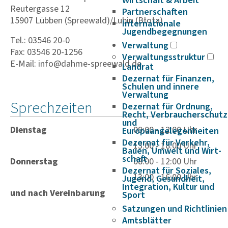
Wirtschaft & Arbeit
Reutergasse 12
Partnerschaften
15907 Lübben (Spreewald)/Lubin (Błota)
Internationale
Jugendbegegnungen
Tel.: 03546 20-0
Verwaltung
Fax: 03546 20-1256
Verwaltungsstruktur
E-Mail: info@dahme-spreewald.de
Landrat
Dezernat für Finanzen,
Schulen und innere
Verwaltung
Sprechzeiten
Dezernat für Ordnung,
Recht, Verbraucherschutz
und
Dienstag
09:00 - 12:00 Uhr
Europaangelegenheiten
Dezernat für Verkehr,
13:00 - 18:00 Uhr
Bauen, Umwelt und Wirt­
schaft
Donnerstag
08:00 - 12:00 Uhr
Dezernat für Soziales,
13:00 - 16:00 Uhr
Jugend, Gesundheit,
Integration, Kultur und
und nach Vereinbarung
Sport
Satzungen und Richtlinien
Amtsblätter