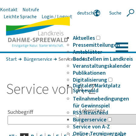
Kontakt
Notrufe
deutsch
Suche
Suche
Leichte Sprache
Login / Logout
english
polski
serbski
Aktuelles
Pressemitteilungen
Amtsblätter
Badestellen im Landkreis
Start
Bürgerservice
Service von A-Z
Veranstaltungskalender
Publikationen
Digitalisierung
Service von A-Z
Digitaler Marktplatz
Spreewald
Teilnahmebedingungen
für Gewinnspiel
Lebenslage
Suchbegriff
RSS-Newsfeed
Bürgerservice
Service von A-Z
Online-Terminvergabe