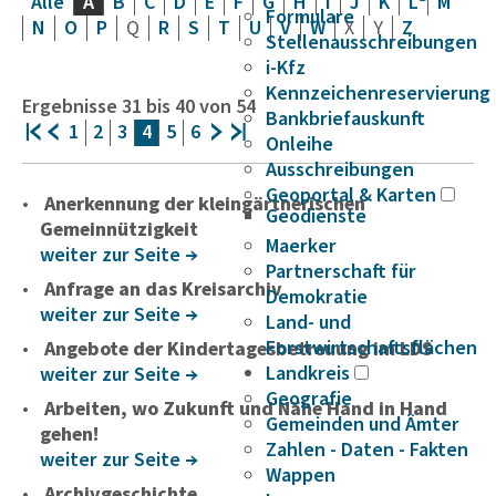
Alle
A
B
C
D
E
F
G
H
I
J
K
L
M
Formulare
N
O
P
Q
R
S
T
U
V
W
X
Y
Z
Stellenausschreibungen
i-Kfz
Kennzeichenreservierung
Ergebnisse
31
bis
40
von
54
Bankbriefauskunft
1
2
3
4
5
6
Onleihe
Ausschreibungen
Geoportal & Karten
Anerkennung der kleingärtnerischen
Geodienste
Gemeinnützigkeit
Maerker
weiter zur Seite
Partnerschaft für
Anfrage an das Kreisarchiv
Demokratie
weiter zur Seite
Land- und
Forstwirtschaftsflächen
Angebote der Kindertagesbetreuung im LDS
Landkreis
weiter zur Seite
Geografie
Arbeiten, wo Zukunft und Nähe Hand in Hand
Gemeinden und Ämter
gehen!
Zahlen - Daten - Fakten
weiter zur Seite
Wappen
Archivgeschichte