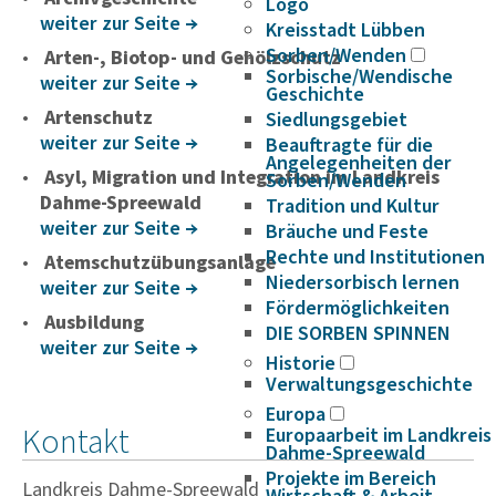
Logo
weiter zur Seite
Kreisstadt Lübben
Sorben/Wenden
Arten-, Biotop- und Gehölzschutz
Sorbische/Wendische
weiter zur Seite
Geschichte
Artenschutz
Siedlungsgebiet
weiter zur Seite
Beauftragte für die
Angelegenheiten der
Asyl, Migration und Integration im Landkreis
Sorben/Wenden
Dahme-Spreewald
Tradition und Kultur
weiter zur Seite
Bräuche und Feste
Rechte und Institutionen
Atemschutzübungsanlage
Niedersorbisch lernen
weiter zur Seite
Fördermöglichkeiten
Ausbildung
DIE SORBEN SPINNEN
weiter zur Seite
Historie
Verwaltungsgeschichte
Europa
Kontakt
Europaarbeit im Landkreis
Dahme-Spreewald
Projekte im Bereich
Landkreis Dahme-Spreewald