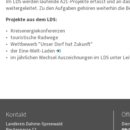
Im LDS werden laufende A21-Projekte erfasst und an d
weitergeleitet. Zu den Aufgaben gehören weiterhin die Be
Projekte aus dem LDS:
Kreisenergiekonferenzen
touristische Radwege
Wettbewerb "Unser Dorf hat Zukunft"
der Eine-Welt-Laden
im jährlichen Wechsel Auszeichnungen im LDS unter Le
Kontakt
Öf
Landkreis Dahme-Spreewald
Dien
Reutergasse 12
09:0