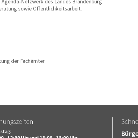
as Agenda-Netzwerk des Landes Brandenburg
ratung sowie Öffentlichkeitsarbeit.
itung der Fachämter
fnungszeiten
Schnel
stag:
Bürge
0 - 12:00 Uhr und 13:00 - 18:00 Uhr