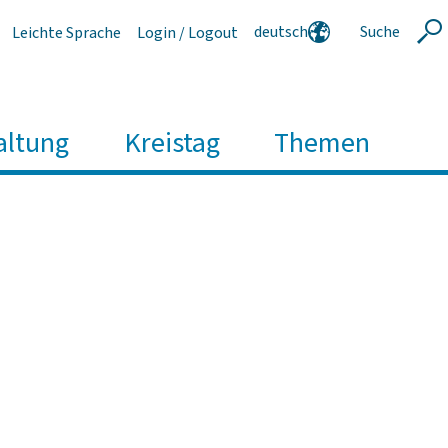
deutsch
Suche
Leichte Sprache
Login / Logout
Suche
english
polski
serbski
altung
Kreistag
Themen