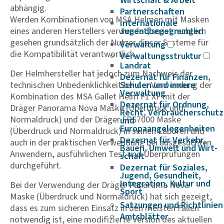
Wirtschaft & Arbeit
abhängig.
Partnerschaften
Werden Kombinationen von MSA Helmen mit Masken
Internationale
eines anderen Herstellers verwendet, so ist rechtlich
Jugendbegegnungen
gesehen grundsätzlich der Nutzer dieser Systeme für
Verwaltung
die Kompatibilität verantwortlich.
Verwaltungsstruktur
Landrat
Der Helmhersteller hat jedoch zum Nachweis der
Dezernat für Finanzen,
technischen Unbedenklichkeit bei der Verwendung der
Schulen und innere
Verwaltung
Kombination des MSA Gallet Helm F1 XF mit der
Dezernat für Ordnung,
Dräger Panorama Nova Maske (Überdruck und
Recht, Verbraucherschutz
Normaldruck) und der Dräger FPS7000 Maske
und
Europaangelegenheiten
(Überdruck und Normaldruck) in seinen Laboren und
Dezernat für Verkehr,
auch in der praktischen Verwendung bei ausgesuchten
Bauen, Umwelt und Wirt­
Anwendern, ausführlichen Test und Überprüfungen
schaft
durchgeführt.
Dezernat für Soziales,
Jugend, Gesundheit,
Integration, Kultur und
Bei der Verwendung der Dräger Panorama Nova
Sport
Maske (Überdruck und Normaldruck) hat sich gezeigt,
Satzungen und Richtlinien
dass es zum sicheren Einsatz in den meisten Fällen
Amtsblätter
notwendig ist, eine modifizierte Version des aktuellen