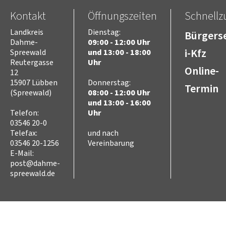
Freizeit
Kontakt
Öffnungszeiten
Schnellzu
Kultur
Tourismus
Landkreis
Dienstag:
Bürgerse
Sport
Dahme-
09:00 - 12:00 Uhr
i-Kfz
Sorben/Wenden
Spreewald
und 13:00 - 18:00
Reutergasse
Uhr
Bevöl­ke­rungs­schutz
Online-
12
Selbst­hilfe
15907 Lübben
Donnerstag:
Termin
Brand- und Kata­s­tro­­phen­­
(Spreewald)
08:00 - 12:00 Uhr
schutz­­zen­trum
und 13:00 - 16:00
Brand­schutz
Telefon:
Uhr
Brand­schutz­dienst­stelle
03546 20-0
Einsatz­pla­nung
Telefax:
und nach
Kreis­aus­­bil­­dung
03546 20-1256
Vereinbarung
Zivil- und Kata­s­tro­­phen­­
E-Mail:
schutz
post@dahme-
spreewald.de