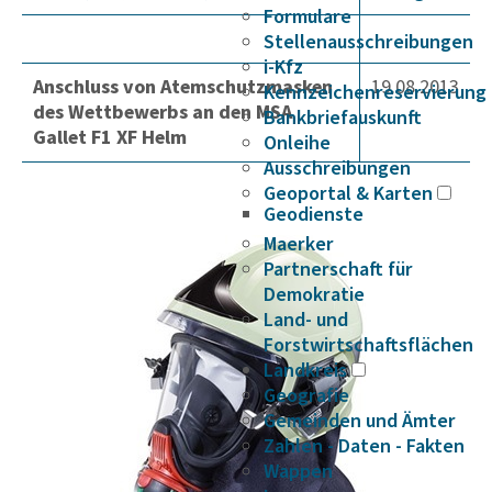
Formulare
Stellenausschreibungen
i-Kfz
Anschluss von Atemschutzmasken
19.08.2013
Kennzeichenreservierung
des Wettbewerbs an den MSA
Bankbriefauskunft
Gallet F1 XF Helm
Onleihe
Ausschreibungen
Geoportal & Karten
Geodienste
Maerker
Partnerschaft für
Demokratie
Land- und
Forstwirtschaftsflächen
Landkreis
Geografie
Gemeinden und Ämter
Zahlen - Daten - Fakten
Wappen