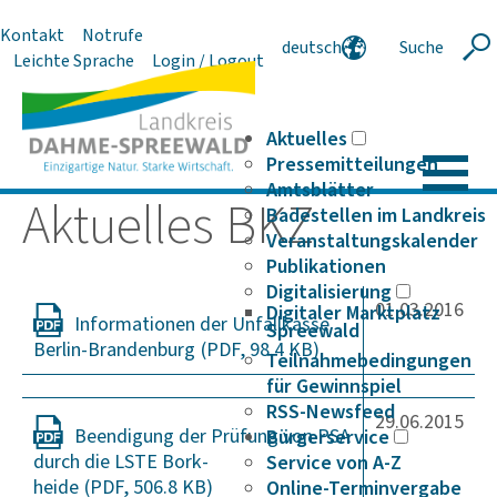
Kontakt
Notrufe
deutsch
Suche
Suche
Leichte Sprache
Login / Logout
english
polski
serbski
Aktuelles
Pressemitteilungen
Amtsblätter
Aktu­elles BKZ
Badestellen im Landkreis
Veranstaltungskalender
Publikationen
Digitalisierung
01.03.2016
Digitaler Marktplatz
Infor­ma­ti­onen der Unfall­kasse
Spreewald
Berlin-Bran­den­burg
Teilnahmebedingungen
für Gewinnspiel
RSS-Newsfeed
29.06.2015
Been­di­gung der Prüfung von PSA
Bürgerservice
durch die LSTE Bork­
Service von A-Z
heide
Online-Terminvergabe