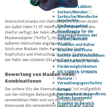
Logo
Kreisstadt Lübben
Sorben/Wenden
Sorbische/Wendische
Geschichte
Atemschutzmaske mit Helmadaptern können direkt
Siedlungsgebiet
am Gallet Helm F1 XF Helm angeschlossen werden.
Beauftragte für die
Hierfür verfügt der Helm über einstellbare
Angelegenheiten der
Maskenadapter (“kitfix”), die beidseitig an der
Sorben/Wenden
äußeren Helmschale angebracht sind.
Tradition und Kultur
Solch eine Masken-Helm-Kombination bietet
Bräuche und Feste
Kopfschutz und Atemschutz in einem System, wobei
Rechte und Institutionen
der Helm den sicheren Sitz der Maske gewährleistet.
Niedersorbisch lernen
Fördermöglichkeiten
DIE SORBEN SPINNEN
Bewertung von Masken-Helm-
Historie
Kombinationen
Verwaltungsgeschichte
Der sichere Sitz der Atemschutzmaske ist maßgeblich
Europa
Europaarbeit im Landkreis
von der richtigen Befestigung der Maske an dem
Dahme-Spreewald
verwendeten Helm und von der individuellen
Projekte im Bereich
Anpassung des verwendeten Helms an den Träger