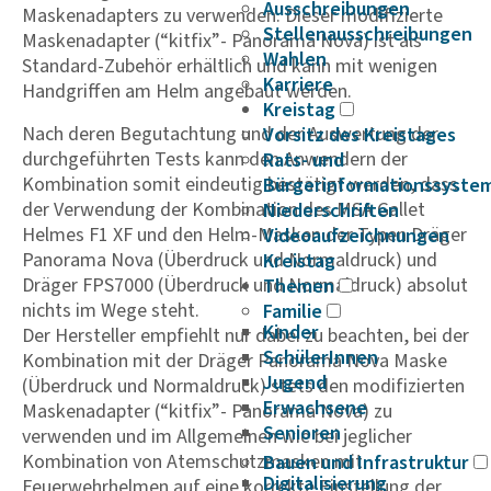
Ausschreibungen
Maskenadapters zu verwenden. Dieser modifizierte
Stellenausschreibungen
Maskenadapter (“kitfix”- Panorama Nova) ist als
Wahlen
Standard-Zubehör erhältlich und kann mit wenigen
Karriere
Handgriffen am Helm angebaut werden.
Kreistag
Nach deren Begutachtung und der Auswertung der
Vorsitz des Kreistages
durchgeführten Tests kann den Anwendern der
Rats- und
Kombination somit eindeutig bestätigt werden, dass
Bürgerinformationssyste
der Verwendung der Kombination des MSA Gallet
Niederschriften
Helmes F1 XF und den Helm-Masken der Typen Dräger
Videoaufzeichnungen
Panorama Nova (Überdruck und Normaldruck) und
Kreistag
Dräger FPS7000 (Überdruck und Normaldruck) absolut
Themen
nichts im Wege steht.
Familie
Kinder
Der Hersteller empfiehlt nur dabei zu beachten, bei der
SchülerInnen
Kombination mit der Dräger Panorama Nova Maske
Jugend
(Überdruck und Normaldruck) stets den modifizierten
Erwachsene
Maskenadapter (“kitfix”- Panorama Nova) zu
Senioren
verwenden und im Allgemeinen wie bei jeglicher
Kombination von Atemschutzmasken mit
Bauen und Infrastruktur
Digitalisierung
Feuerwehrhelmen auf eine korrekte Einstellung der