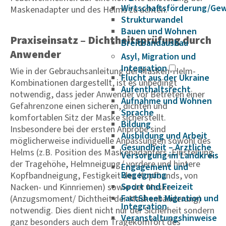
Wirtschaftsförderung/Ge
Maskenadapter und des Helms zu achten.
Strukturwandel
Bauen und Wohnen
Praxiseinsatz – Dichtheitsprüfung durch
Breitbandausbau
Anwender
Asyl, Migration und
Integration
Wie in der Gebrauchsanleitung der Masken-Helm-
Flucht aus der Ukraine
Kombinationen dargestellt, ist es unbedingt
Aufenthaltsrecht
notwendig, dass jeder Anwender vor Betreten einer
Aufnahme und Wohnen
Gefahrenzone einen sicheren, dichten und
Sprache
komfortablen Sitz der Maske sicherstellt.
Bildung
Insbesondere bei der ersten Anprobe sind
Ausbildung und Arbeit
möglicherweise individuelle Anpassungen sowohl des
Gesundheit – Ärztliche
Helms (z.B. Position des Maskenadapters, Einstellung
Versorgung im Landkreis
der Tragehöhe, Helmneigung/ vordere und hintere
Engagement und
Begegnung
Kopfbandneigung, Festigkeit des Kopfbands, von
Sport und Freizeit
Nacken- und Kinnriemen) sowie der Maske
FactSheet Migration und
(Anzugsmoment/ Dichtheit der Maskenbänderung)
Integration
notwendig. Dies dient nicht nur der Sicherheit sondern
Veranstaltungshinweise
ganz besonders auch dem Tragekomfort des