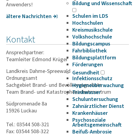
Bildung und Wissenschaft
Anwenders!
Schulen im LDS
ältere Nach­richten
Hochschulen
Kreismusikschule
Kontakt
Volkshochschule
Bildungscampus
Fahrbibliothek
Ansprechpartner:
Bildungsplattform
Teamleiter Edmond Krüger
Förderungen
Landkreis Dahme-Spreewald
Gesundheit
Ordnungsamt
Infektionsschutz
Sachgebiet Brand- und Bevölkerungschutz
Hygieneüberwachung
Team Brand- und Katastrophenschutzzentrum
Trinkwasser
Schuluntersuchung
Südpromenade 8a
Zahnärztlicher Dienst
15926 Luckau
Krankenhäuser
Psychosoziale
Tel.: 03544 508-321
Arbeitsgemeinschaft
Fax: 03544 508-322
Beifuß-Ambrosie