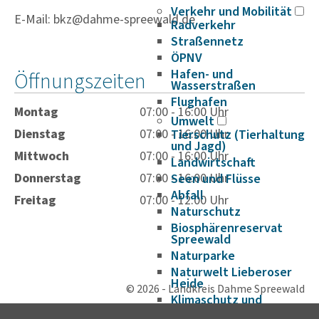
Verkehr und Mobilität
E-Mail: bkz@dahme-spreewald.de
Radverkehr
Straßennetz
ÖPNV
Hafen- und
Öffnungszeiten
Wasserstraßen
Flughafen
Montag
07:00 - 16:00 Uhr
Umwelt
Dienstag
07:00 - 16:00 Uhr
Tierschutz (Tierhaltung
und Jagd)
Mittwoch
07:00 - 16:00 Uhr
Landwirtschaft
Donnerstag
07:00 - 16:00 Uhr
Seen und Flüsse
Abfall
Freitag
07:00 - 12:00 Uhr
Naturschutz
Biosphärenreservat
Spreewald
Naturparke
Naturwelt Lieberoser
Heide
© 2026 - Landkreis Dahme Spreewald
Klimaschutz und
Klimaanpassung