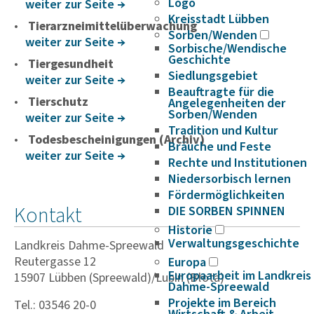
Logo
weiter zur Seite
Kreisstadt Lübben
Tierarzneimittelüberwachung
Sorben/Wenden
weiter zur Seite
Sorbische/Wendische
Geschichte
Tiergesundheit
Siedlungsgebiet
weiter zur Seite
Beauftragte für die
Tierschutz
Angelegenheiten der
Sorben/Wenden
weiter zur Seite
Tradition und Kultur
Todesbescheinigungen (Archiv)
Bräuche und Feste
weiter zur Seite
Rechte und Institutionen
Niedersorbisch lernen
Fördermöglichkeiten
Kontakt
DIE SORBEN SPINNEN
Historie
Verwaltungsgeschichte
Landkreis Dahme-Spreewald
Reutergasse 12
Europa
Europaarbeit im Landkreis
15907 Lübben (Spreewald)/Lubin (Błota)
Dahme-Spreewald
Projekte im Bereich
Tel.: 03546 20-0