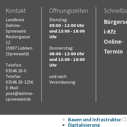
Ausschreibungen
Stellenausschreibungen
Kontakt
Öffnungszeiten
Schnellzu
Wahlen
Landkreis
Dienstag:
Bürgerse
Karriere
Dahme-
09:00 - 12:00 Uhr
Kreistag
i-Kfz
Spreewald
und 13:00 - 18:00
Vorsitz des Kreistages
Reutergasse
Uhr
Online-
Rats- und
12
Bürgerinformationssyste
15907 Lübben
Donnerstag:
Termin
(Spreewald)
08:00 - 12:00 Uhr
Niederschriften
und 13:00 - 16:00
Videoaufzeichnungen
Telefon:
Uhr
Kreistag
03546 20-0
Themen
Telefax:
und nach
Familie
03546 20-1256
Vereinbarung
Kinder
E-Mail:
SchülerInnen
post@dahme-
Jugend
spreewald.de
Erwachsene
Senioren
Bauen und Infrastruktur
Digitalisierung