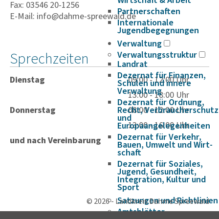
Wirtschaft & Arbeit
Fax: 03546 20-1256
Partnerschaften
E-Mail: info@dahme-spreewald.de
Internationale
Jugendbegegnungen
Verwaltung
Sprechzeiten
Verwaltungsstruktur
Landrat
Dezernat für Finanzen,
Dienstag
09:00 - 12:00 Uhr
Schulen und innere
Verwaltung
13:00 - 18:00 Uhr
Dezernat für Ordnung,
Donnerstag
Recht, Verbraucherschutz
08:00 - 12:00 Uhr
und
13:00 - 16:00 Uhr
Europaangelegenheiten
Dezernat für Verkehr,
und nach Vereinbarung
Bauen, Umwelt und Wirt­
schaft
Dezernat für Soziales,
Jugend, Gesundheit,
Integration, Kultur und
Sport
Satzungen und Richtlinien
© 2026 - Landkreis Dahme Spreewald
Amtsblätter