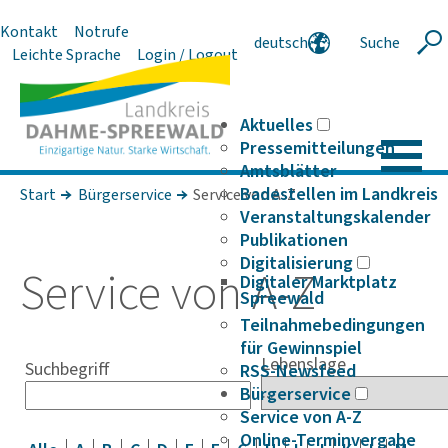
Kontakt
Notrufe
deutsch
Suche
Suche
Leichte Sprache
Login / Logout
english
polski
serbski
Aktuelles
Pressemitteilungen
Amtsblätter
Badestellen im Landkreis
Start
Bürgerservice
Service von A-Z
Veranstaltungskalender
Publikationen
Digitalisierung
Service von A-Z
Digitaler Marktplatz
Spreewald
Teilnahmebedingungen
für Gewinnspiel
Lebenslage
Suchbegriff
RSS-Newsfeed
Bürgerservice
Service von A-Z
Online-Terminvergabe