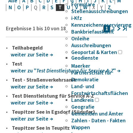
Alle
A
B
C
D
E
F
G
H
I
J
K
L
M
Formulare
N
O
P
Q
R
S
T
U
V
W
X
Y
Z
Stellenausschreibungen
i-Kfz
Kennzeichenreservierung
Ergebnisse
1
bis
10
von
18
1
2
Bankbriefauskunft
Onleihe
Ausschreibungen
Teilhabegeld
Geoportal & Karten
weiter zur Seite
Geodienste
Test
Maerker
weiter zu "
Test Dienstleistung für Service A-Z
"
Partnerschaft für
Demokratie
Test - Straßenverkehrsamt
Land- und
weiter zur Seite
Forstwirtschaftsflächen
Test Dienstleistung für Service A-Z
Landkreis
weiter zur Seite
Geografie
Teupitzer See in Egsdorf (Südufer)
Gemeinden und Ämter
weiter zur Seite
Zahlen - Daten - Fakten
Wappen
Teupitzer See in Teupitz