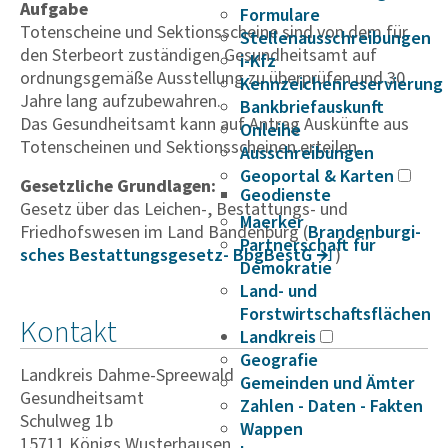
Aufgabe
Formulare
Totenscheine und Sektionsscheine sind von dem für
Stellenausschreibungen
den Sterbeort zuständigen Gesundheitsamt auf
i-Kfz
ordnungsgemäße Ausstellung zu überprüfen und 30
Kennzeichenreservierung
Jahre lang aufzubewahren.
Bankbriefauskunft
Das Gesundheitsamt kann auf Antrag Auskünfte aus
Onleihe
Totenscheinen und Sektionsscheinen erteilen.
Ausschreibungen
Geoportal & Karten
Gesetzliche Grundlagen:
Geodienste
Gesetz über das Leichen-, Bestattungs- und
Maerker
Friedhofswesen im Land Bandenburg
(
Bran­den­bur­gi­
Partnerschaft für
sches Bestat­tungs­ge­setz- BbgBestG
)
Demokratie
Land- und
Forstwirtschaftsflächen
Kontakt
Landkreis
Geografie
Landkreis Dahme-Spreewald
Gemeinden und Ämter
Gesundheitsamt
Zahlen - Daten - Fakten
Schulweg 1b
Wappen
15711 Königs Wusterhausen