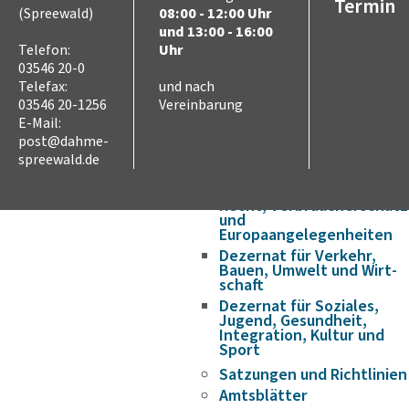
Wirtschaft & Arbeit
Termin
(Spreewald)
08:00 - 12:00 Uhr
Partnerschaften
und 13:00 - 16:00
Internationale
Telefon:
Uhr
Jugendbegegnungen
03546 20-0
Verwaltung
Telefax:
und nach
Verwaltungsstruktur
03546 20-1256
Vereinbarung
Landrat
E-Mail:
Dezernat für Finanzen,
post@dahme-
Schulen und innere
spreewald.de
Verwaltung
Dezernat für Ordnung,
Recht, Verbraucherschutz
und
Europaangelegenheiten
Dezernat für Verkehr,
Bauen, Umwelt und Wirt­
schaft
Dezernat für Soziales,
Jugend, Gesundheit,
Integration, Kultur und
Sport
Satzungen und Richtlinien
Amtsblätter