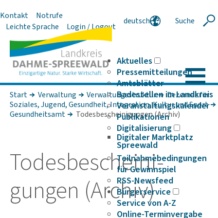
Kontakt
Notrufe
deutsch
Suche
Suche
Leichte Sprache
Login / Logout
english
polski
serbski
Aktuelles
Pressemitteilungen
Amtsblätter
Badestellen im Landkreis
Start
Verwaltung
Verwaltungsstruktur
Dezernat für
Soziales, Jugend, Gesundheit, Integration, Kultur und Sport
Veranstaltungskalender
Gesundheitsamt
Todesbescheinigungen (Archiv)
Publikationen
Digitalisierung
Digitaler Marktplatz
Spreewald
Todes­be­schei­ni­
Teilnahmebedingungen
für Gewinnspiel
gungen (Archiv)
RSS-Newsfeed
Bürgerservice
Service von A-Z
Online-Terminvergabe