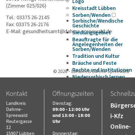
Logo
(Zimmer 025/026)
Kreisstadt Lübben
Sorben/Wenden
Tel.: 03375 26-2145
Sorbische/Wendische
Fax: 03375 26-2176
Geschichte
E-Mail: gesundheitsamt@dahme-spreewald.de
Siedlungsgebiet
Beauftragte für die
Angelegenheiten der
Sorben/Wenden
Tradition und Kultur
Bräuche und Feste
Rechte und Institutionen
© 2026 - Landkreis Dahme Spreewald
Niedersorbisch lernen
Fördermöglichkeiten
DIE SORBEN SPINNEN
Kontakt
Öffnungszeiten
Schnellzu
Historie
Landkreis
Dienstag:
Bürgerse
Verwaltungsgeschichte
Dahme-
09:00 - 12:00 Uhr
Europa
i-Kfz
Spreewald
und 13:00 - 18:00
Europaarbeit im Landkreis
Reutergasse
Uhr
Dahme-Spreewald
Online-
12
Projekte im Bereich
15907 Lübben
Donnerstag: