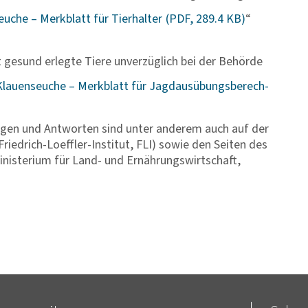
euche – Merk­blatt für Tier­halter
“
 gesund erlegte Tiere unverzüglich bei der Behörde
lau­en­seuche – Merk­blatt für Jagd­aus­übungs­be­rech­
agen und Antworten sind unter anderem auch auf der
iedrich-Loeffler-Institut, FLI) sowie den Seiten des
nisterium für Land- und Ernährungswirtschaft,