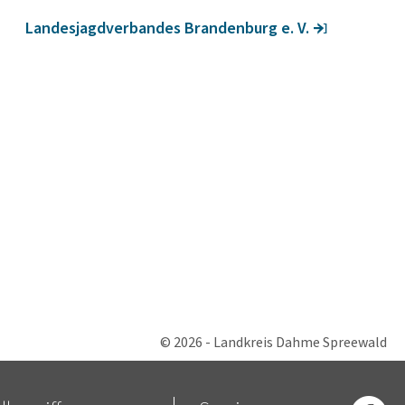
Landes­jagd­ver­bandes Bran­den­burg e. V.
© 2026 - Landkreis Dahme Spreewald