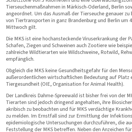
Schutzzone von 3 Kilometern und eine Überwachungszone
Tierseuchenmaßnahmen in Märkisch-Oderland, Berlin sow
angeordnet. Um das Ausmaß der Tierseuche genauer zu 
von Tiertransporten in ganz Brandenburg und Berlin um 48
Mittwoch gilt.
Die MKS ist eine hochansteckende Viruserkrankung der Pa
Schafen, Ziegen und Schweinen auch Zootiere wie beispie
zahlreiche Wildtierarten wie Wildschweine, Rotwild, Rehw
empfänglich.
Obgleich die MKS keine Gesundheitsgefahr für den Mensch
außerordentlichen wirtschaftlichen Bedeutung auf Platz e
Tiergesundheit (OIE, Organisation for Animal Health).
Der Landkreis Dahme-Spreewald ist bisher frei von der MK
Tierarten sind jedoch dringend angehalten, ihre Biosiche
akribisch zu beobachten und für MKS verdächtige Krankh
zu melden. Im Ernstfall sind zur Ermittlung der Infekt
epidemiologische Untersuchungen durchzuführen, die au
Feststellung der MKS betreffen. Neben den Anzeichen für