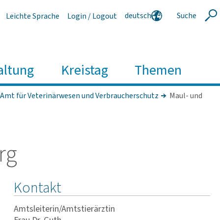
deutsch
Suche
Leichte Sprache
Login / Logout
Suche
english
polski
serbski
altung
Kreistag
Themen
Amt für Veterinärwesen und Verbraucherschutz
Maul- und
rg
Kontakt
Amtsleiterin/Amtstierärztin