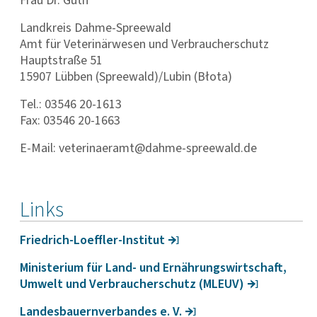
Frau Dr. Guth
Landkreis Dahme-Spreewald
Amt für Vete­ri­nä­r­wesen und Verbrau­cher­schutz
Hauptstraße 51
15907 Lübben (Spreewald)/Lubin (Błota)
Tel.: 03546 20-1613
Fax: 03546 20-1663
E-Mail: veterinaeramt@dahme-spreewald.de
Links
Fried­rich-Loeffler-Institut
Minis­te­rium für Land- und Ernäh­rungs­wirt­schaft,
Umwelt und Verbrau­cher­schutz (MLEUV)
Landes­bau­ern­ver­bandes e. V.