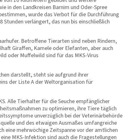
 von 10 Kilometern gebildet und weitere
ie in den Landkreisen Barnim und Oder-Spree
bestimmen, wurde das Verbot für die Durchführung
 Stunden verlängert, das nun bis einschließlich
arhufer. Betroffene Tierarten sind neben Rindern,
lhaft Giraffen, Kamele oder Elefanten, aber auch
ild oder Muffelwild sind für das MKS-Virus
en darstellt, steht sie aufgrund ihrer
ins der Liste A der Weltorganisation für
S. Alle Tierhalter für die Seuche empfänglicher
rheitsmaßnahmen zu optimieren, ihre Tiere täglich
eitssymptome unverzüglich bei der Veterinärbehörde
ionsquelle und des etwaigen Ausmaßes umfangreiche
ch eine mehrwöchige Zeitspanne vor der amtlichen
 eine MKS-Infektion sind auch die Fragestellungen