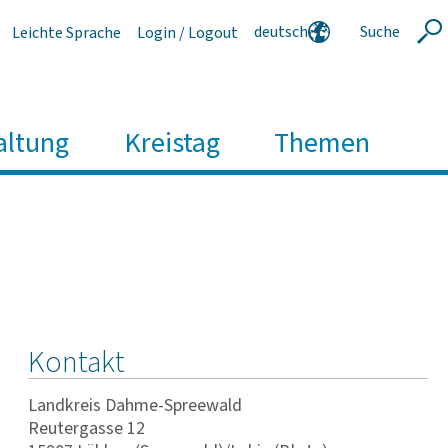
deutsch
Suche
Leichte Sprache
Login / Logout
Suche
english
polski
serbski
altung
Kreistag
Themen
Kontakt
Landkreis Dahme-Spreewald
Reutergasse 12