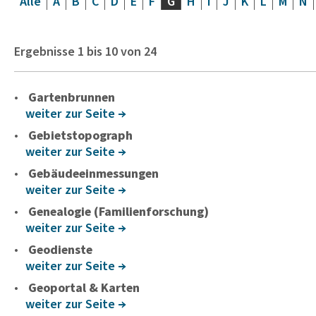
Alle
A
B
C
D
E
F
G
H
I
J
K
L
M
N
Ergebnisse
1
bis
10
von
24
Gartenbrunnen
weiter zur Seite
Gebietstopograph
weiter zur Seite
Gebäudeeinmessungen
weiter zur Seite
Genealogie (Familienforschung)
weiter zur Seite
Geodienste
weiter zur Seite
Geoportal & Karten
weiter zur Seite