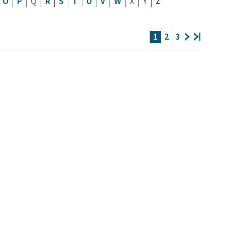
O
P
Q
R
S
T
U
V
W
X
Y
Z
1
2
3