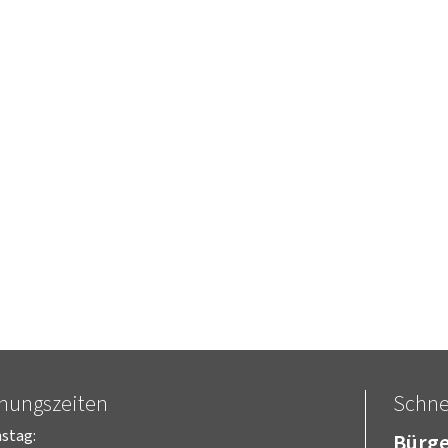
fnungszeiten
Schnel
stag:
Bürge