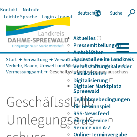
Kontakt
Notrufe
deutsch
Suche
Suche
Leichte Sprache
Login / Logout
english
polski
serbski
Aktuelles
Pressemitteilungen
Amtsblätter
Badestellen im Landkreis
Start
Verwaltung
Verwaltungsstruktur
Dezernat für
Verkehr, Bauen, Umwelt und Wirt­schaft
Kataster- und
Veranstaltungskalender
Vermessungsamt
Geschäftsstelle Umlegungsausschuss
Publikationen
Digitalisierung
Digitaler Marktplatz
Spreewald
Geschäfts­stelle
Teilnahmebedingungen
für Gewinnspiel
Umle­gungs­aus­
RSS-Newsfeed
Bürgerservice
Service von A-Z
Online-Terminvergabe