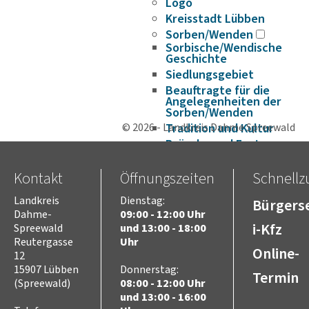
Logo
Kreisstadt Lübben
Sorben/Wenden
Sorbische/Wendische
Geschichte
Siedlungsgebiet
Beauftragte für die
Angelegenheiten der
Sorben/Wenden
© 2026 - Landkreis Dahme Spreewald
Tradition und Kultur
Bräuche und Feste
Rechte und Institutionen
Kontakt
Öffnungszeiten
Niedersorbisch lernen
Schnellzu
Fördermöglichkeiten
Landkreis
Dienstag:
Bürgerse
DIE SORBEN SPINNEN
Dahme-
09:00 - 12:00 Uhr
Historie
i-Kfz
Spreewald
und 13:00 - 18:00
Verwaltungsgeschichte
Reutergasse
Uhr
Online-
12
Europa
15907 Lübben
Donnerstag:
Europaarbeit im Landkreis
Termin
Dahme-Spreewald
(Spreewald)
08:00 - 12:00 Uhr
und 13:00 - 16:00
Projekte im Bereich