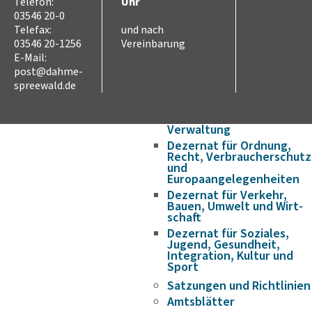
Wirtschaft & Arbeit
Telefon:
Uhr
Partnerschaften
03546 20-0
Telefax:
und nach
Internationale
Jugendbegegnungen
03546 20-1256
Vereinbarung
E-Mail:
Verwaltung
post@dahme-
Verwaltungsstruktur
spreewald.de
Landrat
Dezernat für Finanzen,
Schulen und innere
Verwaltung
Dezernat für Ordnung,
Recht, Verbraucherschutz
und
Europaangelegenheiten
Dezernat für Verkehr,
Bauen, Umwelt und Wirt­
schaft
Dezernat für Soziales,
Jugend, Gesundheit,
Integration, Kultur und
Sport
Satzungen und Richtlinien
Amtsblätter