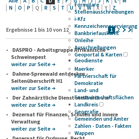
Alle
A
B
C
D
E
F
G
H
I
J
K
L
M
Formulare
N
O
P
Q
R
S
T
U
V
W
X
Y
Z
Stellenausschreibungen
i-Kfz
Kennzeichenreservierung
Ergebnisse
1
bis
10
von
12
1
2
Bankbriefauskunft
Onleihe
Ausschreibungen
DASPRO - Arbeitsgruppe Afrikanische
Geoportal & Karten
Schweinepest
Geodienste
weiter zur Seite
Maerker
Dahme-Spreewald entdecken -
Partnerschaft für
Seitenüberschrift H1
Demokratie
weiter zur Seite
Land- und
Forstwirtschaftsflächen
Der Zahnärztliche Dienst stellt sich vor
Landkreis
weiter zur Seite
Geografie
Dezernat für Finanzen, Schulen und innere
Gemeinden und Ämter
Verwaltung
Zahlen - Daten - Fakten
weiter zur Seite
Wappen
Dezernat für Ordnung, Recht,