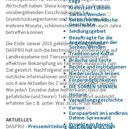
Logo
Wirtschaft haben. Diese können auch zu diversen
Kreisstadt Lübben
vorübergehenden Einschränkungen für
Sorben/Wenden
Grundstückseigentümer und Nutzer führen, die
Sorbische/Wendische
Geschichte
mehrere Monate, schlimmstenfalls jedoch auch Jahre
Siedlungsgebiet
betreffen können.
Beauftragte für die
Angelegenheiten der
Die Ende Januar 2018 gebildete Arbeitsgruppe
Sorben/Wenden
DASPRO hat sich die bestmögliche Vorbereitung auf
Tradition und Kultur
Landkreisebene mit Tierseuchenprävention und
Bräuche und Feste
effektiver Bekämpfung im Fall eines Ausbruchs zum
Rechte und Institutionen
Ziel gesetzt. Nachfolgend werden rund um die ASP
Niedersorbisch lernen
nützliche Informationen und Hinweise gegeben, die
Fördermöglichkeiten
von A wie Aktuelles bis Z wie Zuständigkeit reichen.
DIE SORBEN SPINNEN
Wie jede/r Einzelne dabei helfen kann, dass die
Historie
gefährliche (und teure!) Tierseuche nicht ausbricht,
Verwaltungsgeschichte
erfahren Sie z.B. unter: Was JEDE/R tun kann
Europa
Europaarbeit im Landkreis
Dahme-Spreewald
AKTUELLES
Projekte im Bereich
DASPRO -
Pres­se­mit­tei­lung des Land­kreises vom