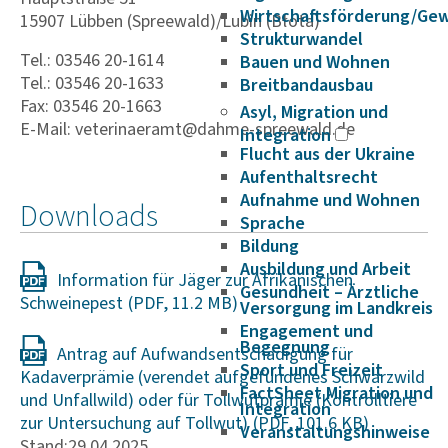
Wirtschaftsförderung/Ge
15907 Lübben (Spreewald)/Lubin (Błota)
Strukturwandel
Tel.: 03546 20-1614
Bauen und Wohnen
Tel.: 03546 20-1633
Breitbandausbau
Fax: 03546 20-1663
Asyl, Migration und
E-Mail: veterinaeramt@dahme-spreewald.de
Integration
Flucht aus der Ukraine
Aufenthaltsrecht
Aufnahme und Wohnen
Downloads
Sprache
Bildung
Ausbildung und Arbeit
Information für Jäger zur Afrikanischen
Gesundheit – Ärztliche
Schweinepest
Versorgung im Landkreis
Engagement und
Begegnung
Antrag auf Aufwandsentschädigung für
Sport und Freizeit
Kadaverprämie (verendet aufgefundenes Schwarzwild
FactSheet Migration und
und Unfallwild) oder für Tollwutprämie (Kontrolltiere
Integration
zur Untersuchung auf Tollwut)
Veranstaltungshinweise
Stand:29.04.2025