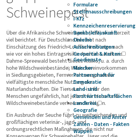
Formulare
Schwei­ne­pest
Stellenausschreibungen
i-Kfz
Kennzeichenreservierung
Über die Afrikanische Schweinepest (ASP) wird derzeit
Bankbriefauskunft
viel berichtet. Für Deutschland besteht nach
Onleihe
Einschätzung des Friedrich-Loeffler-Institutes nach
Ausschreibungen
wie vor ein hohes Eintragsrisiko. Auch im Landkreis
Geoportal & Karten
Geodienste
Dahme-Spreewald besteht dieses Risiko, u. a. durch
hohe Wildschweinbestände, Wildschweinvorkommen
Maerker
in Siedlungsgebieten, Fernverkehrswege sowie
Partnerschaft für
vielfältigste menschliche Nutzung der
Demokratie
Naturlandschaften. Die Tierseuche ist für den
Land- und
Menschen ungefährlich, hat jedoch für Haus- und
Forstwirtschaftsflächen
Wildschweinebestände verheerende Folgen.
Landkreis
Geografie
Ein Ausbruch der Seuche führt zu weitreichenden und
Gemeinden und Ämter
großflächigen veterinär-, jagd- und
Zahlen - Daten - Fakten
ordnungsrechtlichen Maßnahmen, die nicht nur
Wappen
Konsequenzen für Schweinehalter, Jäger und die