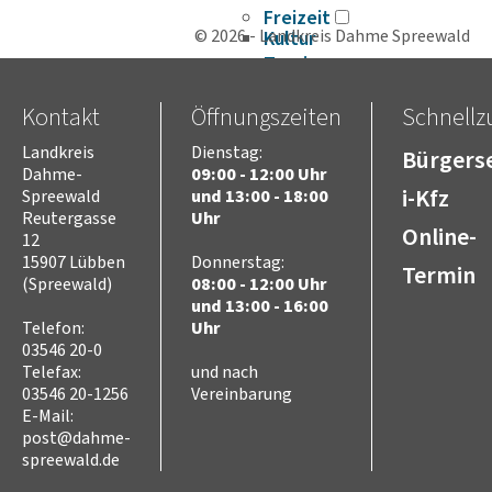
Freizeit
© 2026 - Landkreis Dahme Spreewald
Kultur
Tourismus
Sport
Kontakt
Öffnungszeiten
Schnellzu
Sorben/Wenden
Bevöl­ke­rungs­schutz
Landkreis
Dienstag:
Bürgerse
Selbst­hilfe
Dahme-
09:00 - 12:00 Uhr
Brand- und Kata­s­tro­­phen­­
i-Kfz
Spreewald
und 13:00 - 18:00
schutz­­zen­trum
Reutergasse
Uhr
Brand­schutz
Online-
12
Brand­schutz­dienst­stelle
15907 Lübben
Donnerstag:
Termin
Einsatz­pla­nung
(Spreewald)
08:00 - 12:00 Uhr
und 13:00 - 16:00
Kreis­aus­­bil­­dung
Telefon:
Uhr
Zivil- und Kata­s­tro­­phen­­
03546 20-0
schutz
Telefax:
und nach
03546 20-1256
Vereinbarung
E-Mail:
post@dahme-
spreewald.de