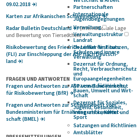
Wirtschaft & Arbeit
09.02.2018
Partnerschaften
Internationale
Karten zur Afri­ka­ni­schen Schwei­ne­pest
Jugendbegegnungen
Verwaltung
Radar Bulletin Deut­sch­land
(internationale Lage
Verwaltungsstruktur
und Bewertung von Tierseuchen)
Landrat
Risi­ko­be­wer­tung des Fried­rich-Löffler-Insti­tuts
Dezernat für Finanzen,
Schulen und innere
(FLI) zur Einschlep­pung der ASP nach Deut­sch­
Verwaltung
land
Dezernat für Ordnung,
Recht, Verbraucherschutz
und
Europaangelegenheiten
FRAGEN UND ANTWORTEN
Dezernat für Verkehr,
Fragen und Antworten zur ASP vom Bundes­in­stitut
Bauen, Umwelt und Wirt­
für Risi­ko­be­wer­tung (BfR)
schaft
Dezernat für Soziales,
Fragen und Antworten zur Schwei­ne­pest vom
Jugend, Gesundheit,
Bundes­mi­nis­te­rium für Ernäh­rung und Land­wirt­
Integration, Kultur und
Sport
schaft (BMEL)
Satzungen und Richtlinien
Amtsblätter
PRESSEMITTEILUNGEN