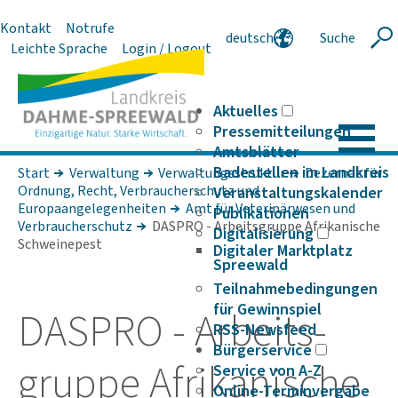
Kontakt
Notrufe
deutsch
Suche
Suche
Leichte Sprache
Login / Logout
english
polski
serbski
Aktuelles
Pressemitteilungen
Amtsblätter
Badestellen im Landkreis
Start
Verwaltung
Verwaltungsstruktur
Dezernat für
Ordnung, Recht, Verbraucherschutz und
Veranstaltungskalender
Europaangelegenheiten
Amt für Veterinärwesen und
Publikationen
Verbraucherschutz
DASPRO - Arbeitsgruppe Afrikanische
Digitalisierung
Schweinepest
Digitaler Marktplatz
Spreewald
Teilnahmebedingungen
für Gewinnspiel
DASPRO - Arbeits­
RSS-Newsfeed
Bürgerservice
gruppe Afri­ka­ni­sche
Service von A-Z
Online-Terminvergabe