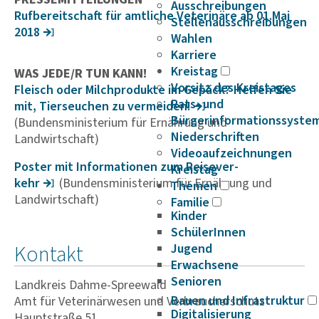
Ausschreibungen
Rufbe­reit­schaft für amtliche Vete­ri­näre ab 01.Mai
Stellenausschreibungen
2018
Wahlen
Karriere
Kreistag
WAS JEDE/R TUN KANN!
Vorsitz des Kreistages
Fleisch oder Milch­pro­dukte im Gepäck? Helfen Sie
Rats- und
mit, Tier­seu­chen zu vermeiden!
Bürgerinformationssyste
(Bundensministerium für Ernährung und
Niederschriften
Landwirtschaft)
Videoaufzeichnungen
Poster mit Infor­ma­ti­onen zum Reise­ver­
Kreistag
kehr
(Bundensministerium für Ernährung und
Themen
Landwirtschaft)
Familie
Kinder
SchülerInnen
Kontakt
Jugend
Erwachsene
Senioren
Landkreis Dahme-Spreewald
Bauen und Infrastruktur
Amt für Veterinärwesen und Verbraucherschutz
Digitalisierung
Hauptstraße 51