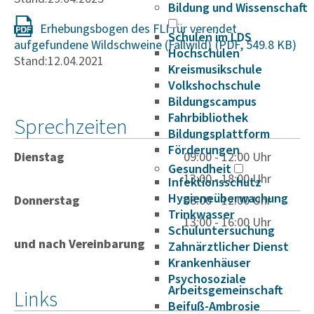
Bildung und Wissenschaft
Erhebungsbogen des FLI für verendet
Schulen im LDS
aufgefundene Wildschweine (Fallwild)
Hochschulen
Stand:12.04.2021
Kreismusikschule
Volkshochschule
Bildungscampus
Fahrbibliothek
Sprechzeiten
Bildungsplattform
Förderungen
Dienstag
09:00 - 12:00 Uhr
Gesundheit
13:00 - 18:00 Uhr
Infektionsschutz
Hygieneüberwachung
Donnerstag
08:00 - 12:00 Uhr
Trinkwasser
13:00 - 16:00 Uhr
Schuluntersuchung
und nach Vereinbarung
Zahnärztlicher Dienst
Krankenhäuser
Psychosoziale
Arbeitsgemeinschaft
Links
Beifuß-Ambrosie