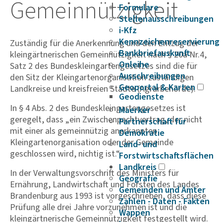
Gemein­nüt­zig­keit
Formulare
Stellenausschreibungen
i-Kfz
Kennzeichenreservierung
Zuständig für die Anerkennung und den Entzug der
Bankbriefauskunft
kleingärtnerischen Gemeinnützigkeit nach § 20a Nr.4,
Onleihe
Satz 2 des Bundeskleingarten­gesetzes sind die für
Ausschreibungen
den Sitz der Kleingartenorganisation zuständigen
Geoportal & Karten
Landkreise und kreisfreien Städte (Agrarbehörde).
Geodienste
In § 4 Abs. 2 des Bundeskleingartengesetzes ist
Maerker
geregelt, dass „ein Zwischenpachtvertrag, der nicht
Partnerschaft für
mit einer als gemeinnützig aner­kannten
Demokratie
Kleingartenorganisation oder der Gemeinde
Land- und
geschlossen wird, nichtig ist.“
Forstwirtschaftsflächen
Landkreis
In der Verwaltungsvorschrift des Ministers für
Geografie
Ernährung, Landwirtschaft und Forsten des Landes
Gemeinden und Ämter
Brandenburg aus 1993 ist vorgeschrieben, dass diese
Zahlen - Daten - Fakten
Prüfung alle drei Jahre vorzunehmen ist und die
Wappen
kleingärtnerische Gemeinnützigkeit festgestellt wird.