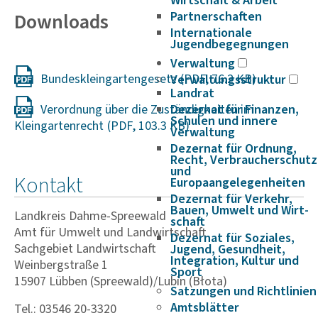
Wirtschaft & Arbeit
Down­loads
Partnerschaften
Internationale
Jugendbegegnungen
Verwaltung
Bundeskleingartengesetz
Verwaltungsstruktur
Landrat
Verordnung über die Zuständigkeiten im
Dezernat für Finanzen,
Schulen und innere
Kleingartenrecht
Verwaltung
Dezernat für Ordnung,
Recht, Verbraucherschutz
und
Kontakt
Europaangelegenheiten
Dezernat für Verkehr,
Bauen, Umwelt und Wirt­
Landkreis Dahme-Spreewald
schaft
Amt für Umwelt und Land­wirt­schaft
Dezernat für Soziales,
Sachgebiet Landwirtschaft
Jugend, Gesundheit,
Integration, Kultur und
Weinbergstraße 1
Sport
15907 Lübben (Spreewald)/Lubin (Błota)
Satzungen und Richtlinien
Amtsblätter
Tel.: 03546 20-3320