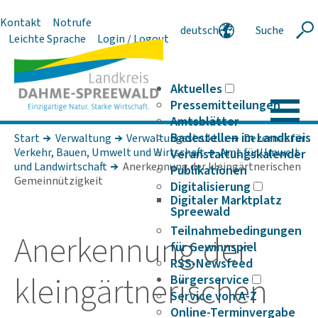
Kontakt
Notrufe
deutsch
Suche
Suche
Leichte Sprache
Login / Logout
english
polski
serbski
Aktuelles
Pressemitteilungen
Amtsblätter
Badestellen im Landkreis
Start
Verwaltung
Verwaltungsstruktur
Dezernat für
Verkehr, Bauen, Umwelt und Wirt­schaft
Amt für Umwelt
Veranstaltungskalender
und Land­wirt­schaft
Anerkennung der kleingärtnerischen
Publikationen
Gemeinnützigkeit
Digitalisierung
Digitaler Marktplatz
Spreewald
Teilnahmebedingungen
Aner­ken­nung der
für Gewinnspiel
RSS-Newsfeed
klein­gärt­ne­ri­schen
Bürgerservice
Service von A-Z
Online-Terminvergabe