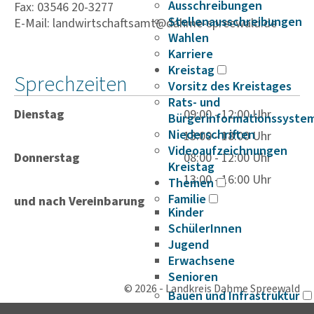
Ausschreibungen
Fax: 03546 20-3277
Stellenausschreibungen
E-Mail: landwirtschaftsamt@dahme-spreewald.de
Wahlen
Karriere
Kreistag
Sprechzeiten
Vorsitz des Kreistages
Rats- und
Dienstag
09:00 - 12:00 Uhr
Bürgerinformationssyste
Niederschriften
13:00 - 18:00 Uhr
Videoaufzeichnungen
Donnerstag
08:00 - 12:00 Uhr
Kreistag
13:00 - 16:00 Uhr
Themen
Familie
und nach Vereinbarung
Kinder
SchülerInnen
Jugend
Erwachsene
Senioren
© 2026 - Landkreis Dahme Spreewald
Bauen und Infrastruktur
Digitalisierung