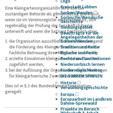
Logo
Kreisstadt Lübben
Eine Kleingartenorganisation wird von der
Sorben/Wenden
zuständigen Behörde als gemeinnützig anerkannt,
Sorbische/Wendische
wenn sie im Vereinsregister eingetragen ist, sich
Geschichte
regelmäßig der Prüfung der Geschäftsführung
Siedlungsgebiet
unterwirft und wenn die Satzung bestimmt, dass:
Beauftragte für die
Angelegenheiten der
die Organisation ausschließlich oder überwiegend
Sorben/Wenden
die Förderung des Kleingartenwesens sowie die
Tradition und Kultur
fachliche Betreuung ihrer Mitglieder bezweckt,
Bräuche und Feste
erzielte Einnahmen kleingärtnerischen Zwecken
Rechte und Institutionen
zugeführt werden,
Niedersorbisch lernen
bei der Auflösung der Organisation deren Vermögen
Fördermöglichkeiten
für kleingärtnerische Zwecke verwendet wird.
DIE SORBEN SPINNEN
Historie
Dies ist in § 2 des Bundeskleingartengesetzes
Verwaltungsgeschichte
geregelt.
Europa
Europaarbeit im Landkreis
Dahme-Spreewald
Projekte im Bereich