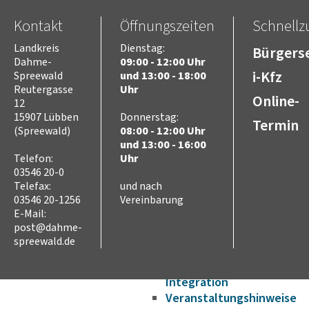
Wirtschaftsförderung/Ge
Kontakt
Öffnungszeiten
Schnellzu
Strukturwandel
Bauen und Wohnen
Landkreis
Dienstag:
Bürgerse
Breitbandausbau
Dahme-
09:00 - 12:00 Uhr
i-Kfz
Spreewald
und 13:00 - 18:00
Asyl, Migration und
Reutergasse
Uhr
Integration
Online-
12
Flucht aus der Ukraine
15907 Lübben
Donnerstag:
Aufenthaltsrecht
Termin
(Spreewald)
08:00 - 12:00 Uhr
Aufnahme und Wohnen
und 13:00 - 16:00
Sprache
Telefon:
Uhr
Bildung
03546 20-0
Ausbildung und Arbeit
Telefax:
und nach
03546 20-1256
Vereinbarung
Gesundheit – Ärztliche
Versorgung im Landkreis
E-Mail:
post@dahme-
Engagement und
Begegnung
spreewald.de
Sport und Freizeit
FactSheet Migration und
Integration
Veranstaltungshinweise