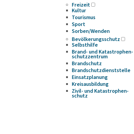
Freizeit
Kultur
Tourismus
Sport
Sorben/Wenden
Bevöl­ke­rungs­schutz
Selbst­hilfe
Brand- und Kata­s­tro­­phen­­
schutz­­zen­trum
Brand­schutz
Brand­schutz­dienst­stelle
Einsatz­pla­nung
Kreis­aus­­bil­­dung
Zivil- und Kata­s­tro­­phen­­
schutz