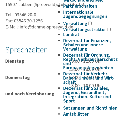
Wirtschaft & Arbeit
15907 Lübben (Spreewald)/Lubin (Błota)
Partnerschaften
Internationale
Tel.: 03546 20-0
Jugendbegegnungen
Fax: 03546 20-1256
Verwaltung
E-Mail: info@dahme-spreewald.de
Verwaltungsstruktur
Landrat
Dezernat für Finanzen,
Schulen und innere
Sprechzeiten
Verwaltung
Dezernat für Ordnung,
Recht, Verbraucherschutz
Dienstag
09:00 - 12:00 Uhr
und
Europaangelegenheiten
13:00 - 18:00 Uhr
Dezernat für Verkehr,
Donnerstag
08:00 - 12:00 Uhr
Bauen, Umwelt und Wirt­
schaft
13:00 - 16:00 Uhr
Dezernat für Soziales,
Jugend, Gesundheit,
und nach Vereinbarung
Integration, Kultur und
Sport
Satzungen und Richtlinien
Amtsblätter