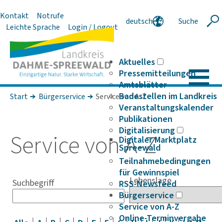
Kontakt
Notrufe
deutsch
Suche
Suche
Leichte Sprache
Login / Logout
english
polski
serbski
Aktuelles
Pressemitteilungen
Amtsblätter
Badestellen im Landkreis
Start
Bürgerservice
Service von A-Z
Veranstaltungskalender
Publikationen
Digitalisierung
Service von A-Z
Digitaler Marktplatz
Spreewald
Teilnahmebedingungen
für Gewinnspiel
Lebenslage
Suchbegriff
RSS-Newsfeed
Bürgerservice
Service von A-Z
Online-Terminvergabe