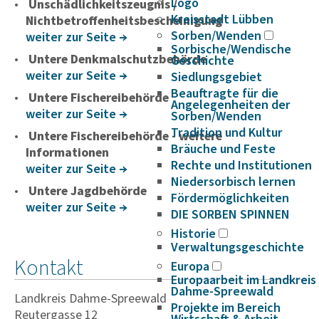
Logo
Unschädlichkeitszeugnis /
Kreisstadt Lübben
Nichtbetroffenheitsbescheinigung
Sorben/Wenden
weiter zur Seite
Sorbische/Wendische
Untere Denkmalschutzbehörde
Geschichte
weiter zur Seite
Siedlungsgebiet
Beauftragte für die
Untere Fischereibehörde
Angelegenheiten der
weiter zur Seite
Sorben/Wenden
Tradition und Kultur
Untere Fischereibehörde - weitere
Bräuche und Feste
Informationen
Rechte und Institutionen
weiter zur Seite
Niedersorbisch lernen
Untere Jagdbehörde
Fördermöglichkeiten
weiter zur Seite
DIE SORBEN SPINNEN
Historie
Verwaltungsgeschichte
Kontakt
Europa
Europaarbeit im Landkreis
Dahme-Spreewald
Landkreis Dahme-Spreewald
Projekte im Bereich
Reutergasse 12