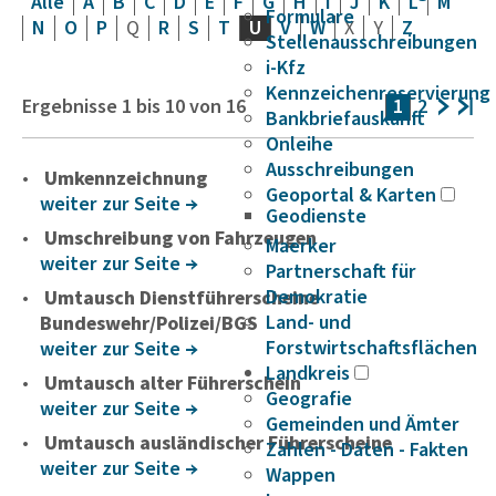
Alle
A
B
C
D
E
F
G
H
I
J
K
L
M
Formulare
N
O
P
Q
R
S
T
U
V
W
X
Y
Z
Stellenausschreibungen
i-Kfz
Kennzeichenreservierung
Ergebnisse
1
bis
10
von
16
1
2
Bankbriefauskunft
Onleihe
Ausschreibungen
Umkennzeichnung
Geoportal & Karten
weiter zur Seite
Geodienste
Umschreibung von Fahrzeugen
Maerker
weiter zur Seite
Partnerschaft für
Demokratie
Umtausch Dienstführerscheine
Land- und
Bundeswehr/Polizei/BGS
Forstwirtschaftsflächen
weiter zur Seite
Landkreis
Umtausch alter Führerschein
Geografie
weiter zur Seite
Gemeinden und Ämter
Umtausch ausländischer Führerscheine
Zahlen - Daten - Fakten
weiter zur Seite
Wappen