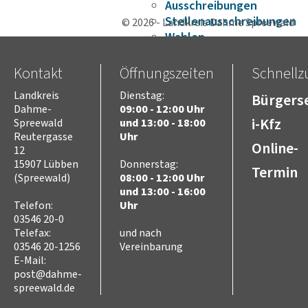
Ausschreibungen
Stellenausschreibungen
© 2026 - Landkreis Dahme Spreewald
Wahlen
Karriere
Kreistag
Kontakt
Öffnungszeiten
Schnellzu
Vorsitz des Kreistages
Landkreis
Dienstag:
Bürgerse
Rats- und
Dahme-
09:00 - 12:00 Uhr
Bürgerinformationssyste
i-Kfz
Spreewald
und 13:00 - 18:00
Niederschriften
Reutergasse
Uhr
Online-
Videoaufzeichnungen
12
Kreistag
15907 Lübben
Donnerstag:
Termin
(Spreewald)
08:00 - 12:00 Uhr
Themen
und 13:00 - 16:00
Familie
Telefon:
Uhr
Kinder
03546 20-0
SchülerInnen
Telefax:
und nach
Jugend
03546 20-1256
Vereinbarung
Erwachsene
E-Mail:
Senioren
post@dahme-
spreewald.de
Bauen und Infrastruktur
Digitalisierung