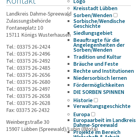
Kontakt
Logo
Kreisstadt Lübben
Landkreis Dahme-Spreewald
Sorben/Wenden
Zulassungsbehörde
Sorbische/Wendische
Geschichte
Fontaneplatz 10
Siedlungsgebiet
15711 Königs Wusterhausen
Beauftragte für die
Angelegenheiten der
Tel.: 03375 26-2424
Sorben/Wenden
Tel.: 03375 26-2496
Tradition und Kultur
Tel.: 03375 26-2492
Bräuche und Feste
Tel.: 03375 26-2485
Rechte und Institutionen
Tel.: 03375 26-2656
Niedersorbisch lernen
Tel.: 03375 26-2680
Fördermöglichkeiten
Tel.: 03375 26-2497
DIE SORBEN SPINNEN
Tel.: 03375 26-2658
Historie
Tel.: 03375 26-2628
Verwaltungsgeschichte
Fax: 03375 26-2432
Europa
Europaarbeit im Landkreis
Weinbergstraße 30
Dahme-Spreewald
15907 Lübben (Spreewald)/Lubin (Błota)
Projekte im Bereich