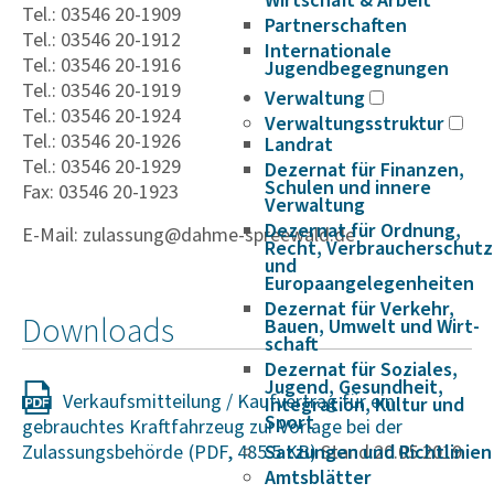
Wirtschaft & Arbeit
Tel.: 03546 20-1909
Partnerschaften
Tel.: 03546 20-1912
Internationale
Tel.: 03546 20-1916
Jugendbegegnungen
Tel.: 03546 20-1919
Verwaltung
Tel.: 03546 20-1924
Verwaltungsstruktur
Tel.: 03546 20-1926
Landrat
Tel.: 03546 20-1929
Dezernat für Finanzen,
Schulen und innere
Fax: 03546 20-1923
Verwaltung
Dezernat für Ordnung,
E-Mail: zulassung@dahme-spreewald.de
Recht, Verbraucherschutz
und
Europaangelegenheiten
Dezernat für Verkehr,
Downloads
Bauen, Umwelt und Wirt­
schaft
Dezernat für Soziales,
Jugend, Gesundheit,
Verkaufsmitteilung / Kaufvertrag für ein
Integration, Kultur und
Sport
gebrauchtes Kraftfahrzeug zur Vorlage bei der
Zulassungsbehörde
Satzungen und Richtlinien
Stand:20.05.2019
Amtsblätter