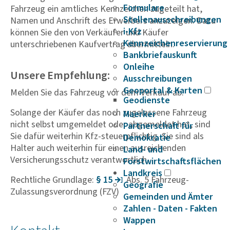
Formulare
Fahrzeug ein amtliches Kennzeichen zugeteilt hat,
Stellenausschreibungen
Namen und Anschrift des Erwerbers anzuzeigen. Dazu
i-Kfz
können Sie den von Verkäufer und Käufer
Kennzeichenreservierung
unterschriebenen Kaufvertrag übermitteln.
Bankbriefauskunft
Onleihe
Unsere Empfehlung:
Ausschreibungen
Geoportal & Karten
Melden Sie das Fahrzeug vor dem Verkauf ab.
Geodienste
Solange der Käufer das noch zugelassene Fahrzeug
Maerker
nicht selbst umgemeldet oder abgemeldet hat, sind
Partnerschaft für
Sie dafür weiterhin Kfz-steuerpflichtig. Sie sind als
Demokratie
Halter auch weiterhin für einen ausreichenden
Land- und
Versicherungsschutz verantwortlich.
Forstwirtschaftsflächen
Landkreis
Rechtliche Grundlage:
§ 15
Abs. 5 Fahrzeug-
Geografie
Zulassungsverordnung (FZV)
Gemeinden und Ämter
Zahlen - Daten - Fakten
Wappen