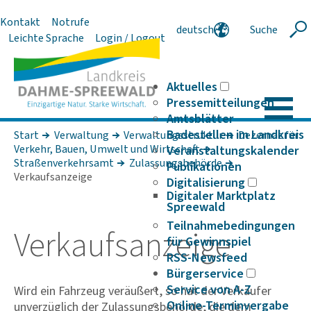
Kontakt
Notrufe
deutsch
Suche
Suche
Leichte Sprache
Login / Logout
english
polski
serbski
Aktuelles
Pressemitteilungen
Amtsblätter
Badestellen im Landkreis
Start
Verwaltung
Verwaltungsstruktur
Dezernat für
Verkehr, Bauen, Umwelt und Wirt­schaft
Veranstaltungskalender
Straßenverkehrsamt
Zulassungsbehörde
Publikationen
Verkaufsanzeige
Digitalisierung
Digitaler Marktplatz
Spreewald
Teilnahmebedingungen
Verkaufs­an­zeige
für Gewinnspiel
RSS-Newsfeed
Bürgerservice
Service von A-Z
Wird ein Fahrzeug veräußert, so hat der Verkäufer
Online-Terminvergabe
unverzüglich der Zulassungsbehörde, die dem