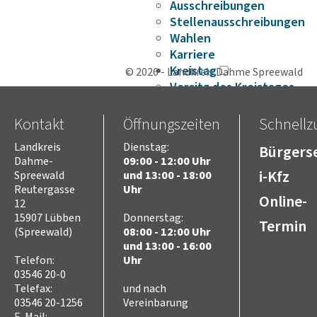
Ausschreibungen
Stellenausschreibungen
Wahlen
Karriere
Kreistag
© 2026 - Landkreis Dahme Spreewald
Vorsitz des Kreistages
Rats- und
Bürgerinformationssyste
Kontakt
Öffnungszeiten
Schnellzu
Niederschriften
Landkreis
Dienstag:
Bürgerse
Videoaufzeichnungen
Dahme-
09:00 - 12:00 Uhr
Kreistag
i-Kfz
Spreewald
und 13:00 - 18:00
Themen
Reutergasse
Uhr
Online-
Familie
12
Kinder
15907 Lübben
Donnerstag:
Termin
SchülerInnen
(Spreewald)
08:00 - 12:00 Uhr
und 13:00 - 16:00
Jugend
Telefon:
Uhr
Erwachsene
03546 20-0
Senioren
Telefax:
und nach
Bauen und Infrastruktur
03546 20-1256
Vereinbarung
Digitalisierung