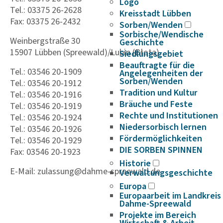
Logo
Tel.: 03375 26-2628
Kreisstadt Lübben
Fax: 03375 26-2432
Sorben/Wenden
Sorbische/Wendische
Weinbergstraße 30
Geschichte
15907 Lübben (Spreewald)/Lubin (Błota)
Siedlungsgebiet
Beauftragte für die
Tel.: 03546 20-1909
Angelegenheiten der
Sorben/Wenden
Tel.: 03546 20-1912
Tradition und Kultur
Tel.: 03546 20-1916
Bräuche und Feste
Tel.: 03546 20-1919
Rechte und Institutionen
Tel.: 03546 20-1924
Niedersorbisch lernen
Tel.: 03546 20-1926
Fördermöglichkeiten
Tel.: 03546 20-1929
DIE SORBEN SPINNEN
Fax: 03546 20-1923
Historie
E-Mail: zulassung@dahme-spreewald.de
Verwaltungsgeschichte
Europa
Europaarbeit im Landkreis
Dahme-Spreewald
Projekte im Bereich