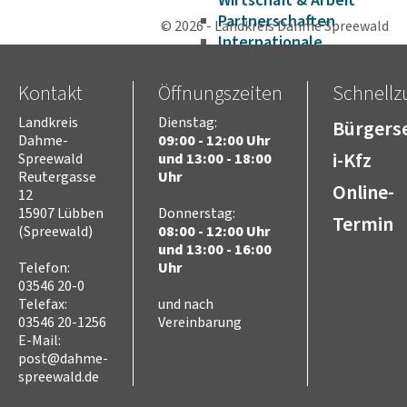
Wirtschaft & Arbeit
Partnerschaften
© 2026 - Landkreis Dahme Spreewald
Internationale
Jugendbegegnungen
Verwaltung
Kontakt
Öffnungszeiten
Schnellzu
Verwaltungsstruktur
Landrat
Landkreis
Dienstag:
Bürgerse
Dezernat für Finanzen,
Dahme-
09:00 - 12:00 Uhr
Schulen und innere
i-Kfz
Spreewald
und 13:00 - 18:00
Verwaltung
Reutergasse
Uhr
Online-
Dezernat für Ordnung,
12
Recht, Verbraucherschutz
15907 Lübben
Donnerstag:
und
Termin
(Spreewald)
08:00 - 12:00 Uhr
Europaangelegenheiten
und 13:00 - 16:00
Dezernat für Verkehr,
Telefon:
Uhr
Bauen, Umwelt und Wirt­
schaft
03546 20-0
Dezernat für Soziales,
Telefax:
und nach
Jugend, Gesundheit,
03546 20-1256
Vereinbarung
Integration, Kultur und
E-Mail:
Sport
post@dahme-
Satzungen und Richtlinien
spreewald.de
Amtsblätter