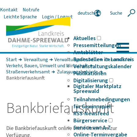
Kontakt
Notrufe
deutsch
Suche
Suche
Leichte Sprache
Login / Logout
english
polski
serbski
Aktuelles
Pressemitteilungen
Amtsblätter
Badestellen im Landkreis
Start
Verwaltung
Verwaltungsstruktur
Dezernat für
Verkehr, Bauen, Umwelt und Wirt­schaft
Veranstaltungskalender
Straßenverkehrsamt
Zulassungsbehörde
Publikationen
Bankbriefauskunft
Digitalisierung
Digitaler Marktplatz
Spreewald
Teilnahmebedingungen
Bank­briefaus­kunft
für Gewinnspiel
RSS-Newsfeed
Bürgerservice
Service von A-Z
Die Bankbriefauskunft online steht Ihnen hier zur
Online-Terminvergabe
Verfügung.