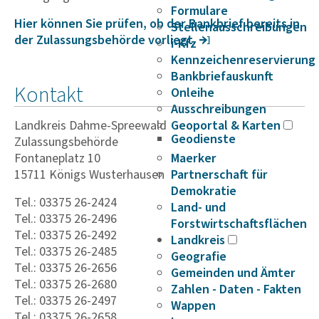
Formulare
Hier können Sie prüfen, ob der Bank­brief bereits in
Stellenausschreibungen
der Zulas­sungs­be­hörde vorliegt.
i-Kfz
Kennzeichenreservierung
Bankbriefauskunft
Kontakt
Onleihe
Ausschreibungen
Landkreis Dahme-Spreewald
Geoportal & Karten
Geodienste
Zulassungsbehörde
Fontaneplatz 10
Maerker
15711 Königs Wusterhausen
Partnerschaft für
Demokratie
Tel.: 03375 26-2424
Land- und
Tel.: 03375 26-2496
Forstwirtschaftsflächen
Tel.: 03375 26-2492
Landkreis
Tel.: 03375 26-2485
Geografie
Tel.: 03375 26-2656
Gemeinden und Ämter
Tel.: 03375 26-2680
Zahlen - Daten - Fakten
Tel.: 03375 26-2497
Wappen
Tel.: 03375 26-2658