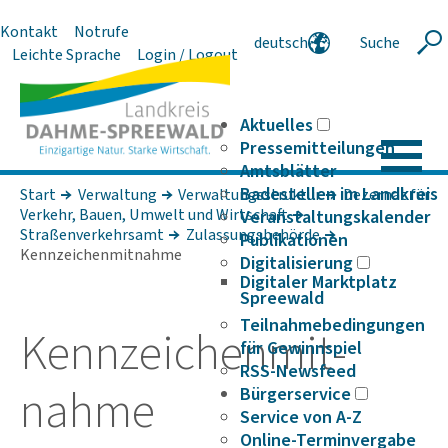
Kontakt
Notrufe
deutsch
Suche
Suche
Leichte Sprache
Login / Logout
english
polski
serbski
Aktuelles
Pressemitteilungen
Amtsblätter
Badestellen im Landkreis
Start
Verwaltung
Verwaltungsstruktur
Dezernat für
Verkehr, Bauen, Umwelt und Wirt­schaft
Veranstaltungskalender
Straßenverkehrsamt
Zulassungsbehörde
Publikationen
Kennzeichenmitnahme
Digitalisierung
Digitaler Marktplatz
Spreewald
Teilnahmebedingungen
Kenn­zei­chen­mit­
für Gewinnspiel
RSS-Newsfeed
nahme
Bürgerservice
Service von A-Z
Online-Terminvergabe