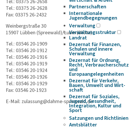
Wirtschaft & Arbeit
Tel.: 03375 26-2658
Partnerschaften
Tel.: 03375 26-2628
Internationale
Fax: 03375 26-2432
Jugendbegegnungen
Verwaltung
Weinbergstraße 30
Verwaltungsstruktur
15907 Lübben (Spreewald)/Lubin (Błota)
Landrat
Tel.: 03546 20-1909
Dezernat für Finanzen,
Schulen und innere
Tel.: 03546 20-1912
Verwaltung
Tel.: 03546 20-1916
Dezernat für Ordnung,
Tel.: 03546 20-1919
Recht, Verbraucherschutz
und
Tel.: 03546 20-1924
Europaangelegenheiten
Tel.: 03546 20-1926
Dezernat für Verkehr,
Tel.: 03546 20-1929
Bauen, Umwelt und Wirt­
schaft
Fax: 03546 20-1923
Dezernat für Soziales,
Jugend, Gesundheit,
E-Mail: zulassung@dahme-spreewald.de
Integration, Kultur und
Sport
Satzungen und Richtlinien
Amtsblätter