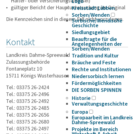
Halter- oder Versicherungswechsel)
Logo
gültiger Bericht der Hauptuntersuchung im Original
Kreisstadt Lübben
Sorben/Wenden
Die Kennzeichen sind in diesem Fall nicht vorzulegen.
Sorbische/Wendische
Geschichte
Siedlungsgebiet
Beauftragte für die
Kontakt
Angelegenheiten der
Sorben/Wenden
Landkreis Dahme-Spreewald
Tradition und Kultur
Zulassungsbehörde
Bräuche und Feste
Fontaneplatz 10
Rechte und Institutionen
15711 Königs Wusterhausen
Niedersorbisch lernen
Fördermöglichkeiten
Tel.: 03375 26-2424
DIE SORBEN SPINNEN
Tel.: 03375 26-2496
Historie
Tel.: 03375 26-2492
Verwaltungsgeschichte
Tel.: 03375 26-2485
Europa
Tel.: 03375 26-2656
Europaarbeit im Landkreis
Tel.: 03375 26-2680
Dahme-Spreewald
Tel.: 03375 26-2497
Projekte im Bereich