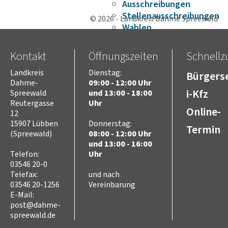
Ausschreibungen
Stellenausschreibungen
© 2026 - Landkreis Dahme Spreewald
Wahlen
Karriere
Kreistag
Kontakt
Öffnungszeiten
Schnellzu
Vorsitz des Kreistages
Landkreis
Dienstag:
Rats- und
Bürgerse
Dahme-
09:00 - 12:00 Uhr
Bürgerinformationssyste
i-Kfz
Spreewald
und 13:00 - 18:00
Niederschriften
Reutergasse
Uhr
Videoaufzeichnungen
Online-
12
Kreistag
15907 Lübben
Donnerstag:
Termin
Themen
(Spreewald)
08:00 - 12:00 Uhr
und 13:00 - 16:00
Familie
Kinder
Telefon:
Uhr
03546 20-0
SchülerInnen
Telefax:
und nach
Jugend
03546 20-1256
Vereinbarung
Erwachsene
E-Mail:
Senioren
post@dahme-
Bauen und Infrastruktur
spreewald.de
Digitalisierung