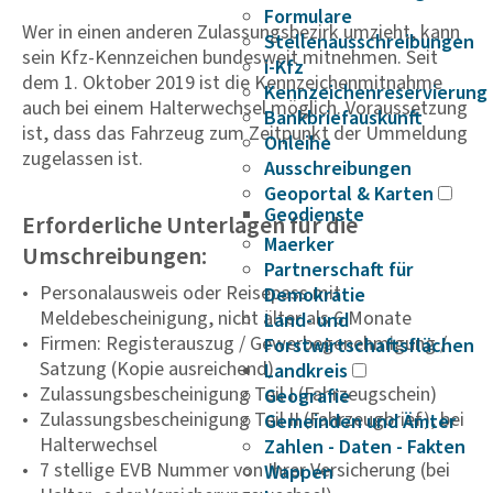
Formulare
Wer in einen anderen Zulassungsbezirk umzieht, kann
Stellenausschreibungen
sein Kfz-Kennzeichen bundesweit mitnehmen. Seit
i-Kfz
dem 1. Oktober 2019 ist die Kennzeichenmitnahme
Kennzeichenreservierung
auch bei einem Halterwechsel möglich. Voraussetzung
Bankbriefauskunft
ist, dass das Fahrzeug zum Zeitpunkt der Ummeldung
Onleihe
zugelassen ist.
Ausschreibungen
Geoportal & Karten
Geodienste
Erforderliche Unterlagen für die
Maerker
Umschreibungen:
Partnerschaft für
Personalausweis oder Reisepass mit
Demokratie
Meldebescheinigung, nicht älter als 6 Monate
Land- und
Firmen: Registerauszug / Gewerbegenehmigung /
Forstwirtschaftsflächen
Satzung (Kopie ausreichend)
Landkreis
Zulassungsbescheinigung Teil I (Fahrzeugschein)
Geografie
Zulassungsbescheinigung Teil II (Fahrzeugbrief), bei
Gemeinden und Ämter
Halterwechsel
Zahlen - Daten - Fakten
7 stellige EVB Nummer von Ihrer Versicherung (bei
Wappen