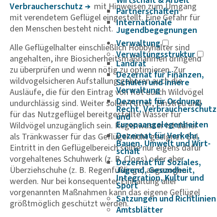
Wirtschaft & Arbeit
Verbrau­cher­schutz
mit Hinweisen zum Umgang
Partnerschaften
mit verendetem Geflügel eingestellt. Eine Gefahr für
Internationale
den Menschen besteht nicht.
Jugendbegegnungen
Verwaltung
Alle Geflügelhalter einschließlich Hobbyhalter sind
Verwaltungsstruktur
angehalten, ihre Biosicherheitsmaßnahmen dringend
Landrat
zu überprüfen und wenn nötig zu optimieren. Zur
Dezernat für Finanzen,
wildvogelsicheren Aufstallung gehören auch die
Schulen und innere
Verwaltung
Ausläufe, die für den Eintrag von Kot durch Wildvögel
Dezernat für Ordnung,
undurchlässig sind. Weiter sollen Futter, Einstreu und
Recht, Verbraucherschutz
für das Nutzgeflügel bereitgestellte Wasser für
und
Europaangelegenheiten
Wildvögel unzugänglich sein. Regenwasser ist daher
Dezernat für Verkehr,
als Tränkwasser für das Geflügel nicht geeignet. Bei
Bauen, Umwelt und Wirt­
Eintritt in den Geflügelbereich sollte nur eigens dafür
schaft
vorgehaltenes Schuhwerk (z. B. Clogs) oder aber
Dezernat für Soziales,
Überziehschuhe (z. B. Regenfüßlinge) angezogen
Jugend, Gesundheit,
Integration, Kultur und
werden. Nur bei konsequenter Einhaltung aller
Sport
vorgenannten Maßnahmen kann das eigene Geflügel
Satzungen und Richtlinien
größtmöglich geschützt werden.
Amtsblätter