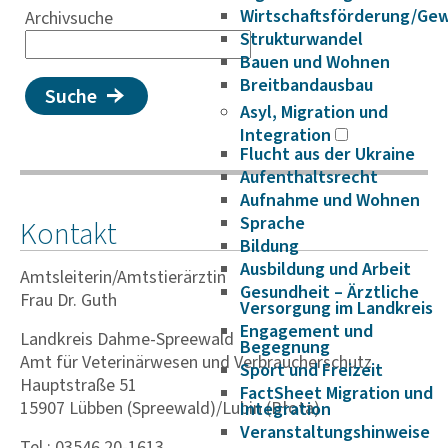
Wirtschaftsförderung/Ge
Archivsuche
Strukturwandel
Bauen und Wohnen
Breitbandausbau
Suche
Asyl, Migration und
Integration
Flucht aus der Ukraine
Aufenthaltsrecht
Aufnahme und Wohnen
Sprache
Kontakt
Bildung
Ausbildung und Arbeit
Amtsleiterin/Amtstierärztin
Gesundheit – Ärztliche
Frau Dr. Guth
Versorgung im Landkreis
Engagement und
Landkreis Dahme-Spreewald
Begegnung
Amt für Vete­ri­nä­r­wesen und Verbrau­cher­schutz
Sport und Freizeit
Hauptstraße 51
FactSheet Migration und
15907 Lübben (Spreewald)/Lubin (Błota)
Integration
Veranstaltungshinweise
Tel.: 03546 20-1613