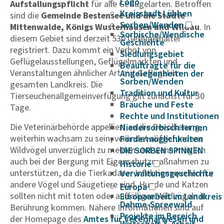
Logo
Aufstallungspflicht
für alle Geflügelarten. Betroffen
Kreisstadt Lübben
sind die
Gemeinde Bestensee und die Städte
Sorben/Wenden
Mittenwalde, Königs Wusterhausen und Wildau
. In
Sorbische/Wendische
diesem Gebiet sind derzeit 530 Geflügelhalter
Geschichte
registriert. Dazu kommt ein Verbot von
Siedlungsgebiet
Geflügelausstellungen, Geflügelmärkten und
Beauftragte für die
Veranstaltungen ähnlicher Art mit Geflügel im
Angelegenheiten der
Sorben/Wenden
gesamten Landkreis. Die
Tradition und Kultur
Tierseuchenallgemeinverfügung gilt zunächst für 30
Bräuche und Feste
Tage.
Rechte und Institutionen
Die Veterinärbehörde appelliert an die Bevölkerung,
Niedersorbisch lernen
weiterhin wachsam zu sein, verendet aufgefundene
Fördermöglichkeiten
Wildvögel unverzüglich zu melden und wenn möglich
DIE SORBEN SPINNEN
auch bei der Bergung mit Eigenschutzmaßnahmen zu
Historie
unterstützen, da die Tierkadaver Infektionsquellen für
Verwaltungsgeschichte
andere Vögel und Säugetiere sind. Hunde und Katzen
Europa
sollten nicht mit toten oder auffälligen Wildvögeln in
Europaarbeit im Landkreis
Dahme-Spreewald
Berührung kommen. Nähere Informationen sind auf
Projekte im Bereich
der Homepage des
Amtes für Vete­ri­nä­r­wesen und