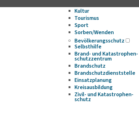
Freizeit
Kultur
Tourismus
Sport
Sorben/Wenden
Bevöl­ke­rungs­schutz
Selbst­hilfe
Brand- und Kata­s­tro­­phen­­
schutz­­zen­trum
Brand­schutz
Brand­schutz­dienst­stelle
Einsatz­pla­nung
Kreis­aus­­bil­­dung
Zivil- und Kata­s­tro­­phen­­
schutz