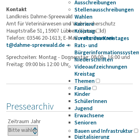
Ausschreibungen
Kontakt
Stellenausschreibungen
Landkreis Dahme-Spreewald
Wahlen
Amt für Vete­ri­nä­r­wesen und Verbrau­cher­schutz
Karriere
Hauptstraße 51, 15907 Lübben (Spreewald)
Kreistag
Telefon: 03546 20-1613; E-Mail:
vete­ri­nae­r­am­
Vorsitz des Kreistages
t@dahme-spree­wald.de
Rats- und
Bürgerinformationssyste
Sprechzeiten: Montag - Donnerstag: 08:00 - 16:00 und
Niederschriften
Freitag: 09:00 bis 12:00 Uhr
Videoaufzeichnungen
Kreistag
Themen
Familie
Kinder
SchülerInnen
Pressearchiv
Jugend
Erwachsene
Zeitraum Jahr
Senioren
Bauen und Infrastruktur
Digitalisierung