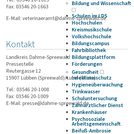
Bildung und Wissenschaft
Fax: 03546 20-1663
Schulen im LDS
E-Mail: veterinaeramt@dahme-spreewald.de
Hochschulen
Kreismusikschule
Volkshochschule
Kontakt
Bildungscampus
Fahrbibliothek
Landkreis Dahme-Spreewald
Bildungsplattform
Pressestelle
Förderungen
Reutergasse 12
Gesundheit
15907 Lübben (Spreewald)/Lubin (Błota)
Infektionsschutz
Hygieneüberwachung
Tel.: 03546 20-1008
Trinkwasser
Fax: 03546 20-1009
Schuluntersuchung
E-Mail: presse@dahme-spreewald.de
Zahnärztlicher Dienst
Krankenhäuser
Psychosoziale
Arbeitsgemeinschaft
Beifuß-Ambrosie