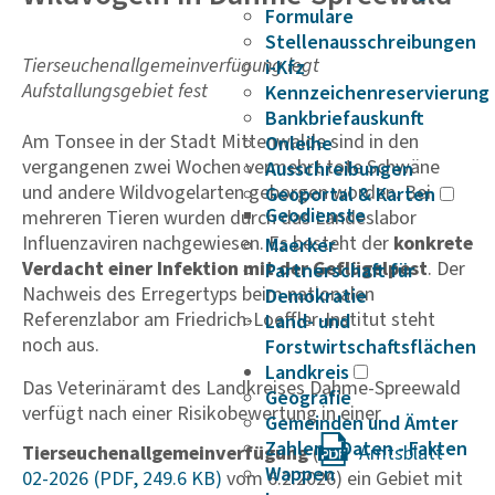
Formulare
Stellenausschreibungen
Tierseuchenallgemeinverfügung legt
i-Kfz
Aufstallungsgebiet fest
Kennzeichenreservierung
Bankbriefauskunft
Am Tonsee in der Stadt Mittenwalde sind in den
Onleihe
vergangenen zwei Wochen vermehrt tote Schwäne
Ausschreibungen
und andere Wildvogelarten geborgen worden. Bei
Geoportal & Karten
Geodienste
mehreren Tieren wurden durch das Landeslabor
Influenzaviren nachgewiesen. Es besteht der
konkrete
Maerker
Verdacht einer Infektion mit der Geflügelpest
. Der
Partnerschaft für
Nachweis des Erregertyps beim nationalen
Demokratie
Referenzlabor am Friedrich-Loeffler-Institut steht
Land- und
noch aus.
Forstwirtschaftsflächen
Landkreis
Das Veterinäramt des Landkreises Dahme-Spreewald
Geografie
verfügt nach einer Risikobewertung in einer
Gemeinden und Ämter
Zahlen - Daten - Fakten
Tierseuchenallgemeinverfügung
(
Amts­blatt
Wappen
02-2026
vom 6.2.2026) ein Gebiet mit