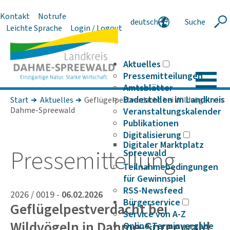
Kontakt
Notrufe
deutsch
Suche
Suche
Leichte Sprache
Login / Logout
english
polski
serbski
Aktuelles
Pressemitteilungen
Amtsblätter
Badestellen im Landkreis
Start
Aktuelles
Geflügelpestverdacht bei Wildvögeln in
Dahme-Spreewald
Veranstaltungskalender
Publikationen
Digitalisierung
Digitaler Marktplatz
Pres­se­mit­tei­lung
Spreewald
Teilnahmebedingungen
für Gewinnspiel
RSS-Newsfeed
2026 / 0019 -
06.02.2026
Bürgerservice
Geflügelpestverdacht bei
Service von A-Z
Wildvögeln in Dahme-Spreewald
Online-Terminvergabe