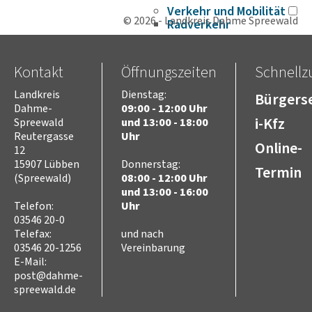
Verkehr und Mobilität
© 2026 - Landkreis Dahme Spreewald
Radverkehr
Straßennetz
ÖPNV
Kontakt
Öffnungszeiten
Schnellzu
Hafen- und
Wasserstraßen
Landkreis
Dienstag:
Bürgerse
Flughafen
Dahme-
09:00 - 12:00 Uhr
Umwelt
i-Kfz
Spreewald
und 13:00 - 18:00
Tierschutz (Tierhaltung
Reutergasse
Uhr
und Jagd)
Online-
12
Landwirtschaft
15907 Lübben
Donnerstag:
Termin
Seen und Flüsse
(Spreewald)
08:00 - 12:00 Uhr
Abfall
und 13:00 - 16:00
Telefon:
Uhr
Naturschutz
03546 20-0
Biosphärenreservat
Spreewald
Telefax:
und nach
03546 20-1256
Vereinbarung
Naturparke
E-Mail:
Naturwelt Lieberoser
post@dahme-
Heide
spreewald.de
Klimaschutz und
Klimaanpassung