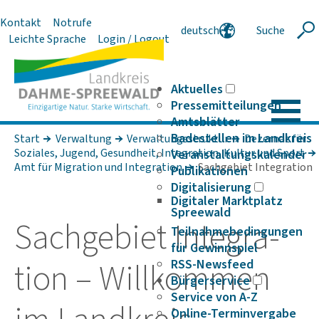
Kontakt
Notrufe
deutsch
Suche
Suche
Leichte Sprache
Login / Logout
english
polski
serbski
Aktuelles
Pressemitteilungen
Amtsblätter
Badestellen im Landkreis
Start
Verwaltung
Verwaltungsstruktur
Dezernat für
Soziales, Jugend, Gesundheit, Integration, Kultur und Sport
Veranstaltungskalender
Amt für Migration und Integration
Sachgebiet Integration
Publikationen
Digitalisierung
Digitaler Marktplatz
Spreewald
Sach­ge­biet Inte­gra­
Teilnahmebedingungen
für Gewinnspiel
tion – Will­kommen
RSS-Newsfeed
Bürgerservice
Service von A-Z
Online-Terminvergabe