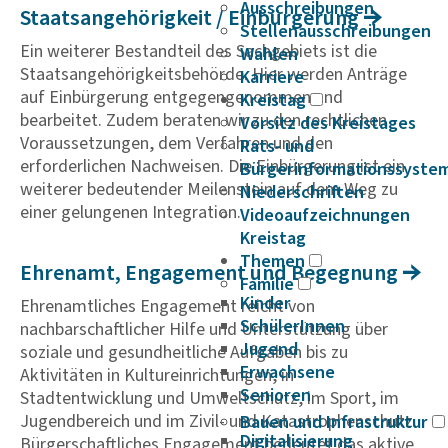
Ausschreibungen
Staats­an­ge­hö­rig­keit / Einbür­ge­rung
Stellenausschreibungen
Ein weiterer Bestandteil des Sachgebiets ist die
Wahlen
Staatsangehörigkeitsbehörde. Hier werden Anträge
Karriere
auf Einbürgerung entgegengenommen und
Kreistag
bearbeitet. Zudem beraten wir zu den rechtlichen
Vorsitz des Kreistages
Voraussetzungen, dem Verfahren und den
Rats- und
erforderlichen Nachweisen. Die Einbürgerung ist ein
Bürgerinformationssyste
weiterer bedeutender Meilenstein auf dem Weg zu
Niederschriften
einer gelungenen Integration.
Videoaufzeichnungen
Kreistag
Themen
Ehrenamt, Enga­ge­ment und Begeg­nung
Familie
Kinder
Ehrenamtliches Engagement reicht von
SchülerInnen
nachbarschaftlicher Hilfe und Unterstützung über
Jugend
soziale und gesundheitliche Aufgaben bis zu
Erwachsene
Aktivitäten in Kultureinrichtungen, in
Senioren
Stadtentwicklung und Umweltschutz, im Sport, im
Jugendbereich und im Zivil- und Katastrophenschutz.
Bauen und Infrastruktur
Digitalisierung
Bürgerschaftliches Engagement bedeutet das aktive