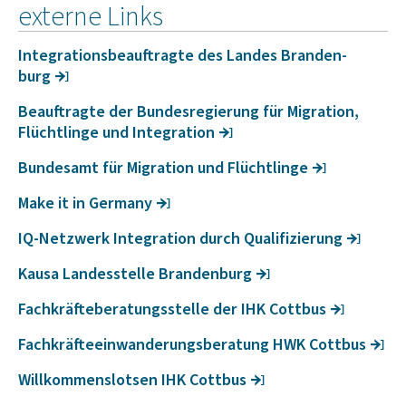
externe Links
Inte­gra­ti­ons­be­auf­tragte des Landes Bran­den­
burg
Beauf­tragte der Bundes­re­gie­rung für Migra­tion,
Flücht­linge und Inte­gra­tion
Bundesamt für Migra­tion und Flücht­linge
Make it in Germany
IQ-Netz­werk Inte­gra­tion durch Quali­fi­zie­rung
Kausa Landesstelle Bran­den­burg
Fach­kräf­te­be­ra­tungs­stelle der IHK Cottbus
Fach­kräf­te­ein­wan­de­rungs­be­ra­tung HWK Cottbus
Will­kom­mens­lotsen IHK Cottbus