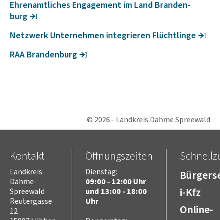
Ehren­amt­li­ches Enga­ge­ment im Land Bran­den­
burg
Netz­werk Unter­nehmen inte­grieren Flücht­linge
RAA Bran­den­burg
© 2026 - Landkreis Dahme Spreewald
Kontakt
Öffnungszeiten
Schnellzu
Landkreis
Dienstag:
Bürgerse
Dahme-
09:00 - 12:00 Uhr
i-Kfz
Spreewald
und 13:00 - 18:00
Reutergasse
Uhr
Online-
12