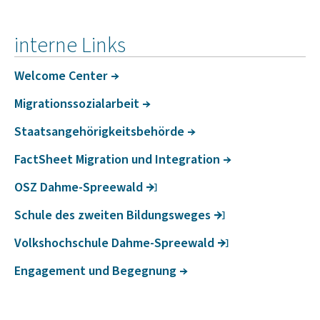
interne Links
Welcome Center
Migra­ti­ons­so­zi­a­l­a­r­beit
Staats­an­ge­hö­rig­keits­be­hörde
FactS­heet Migra­tion und Inte­gra­tion
OSZ Dahme-Spree­wald
Schule des zweiten Bildungs­weges
Volks­hoch­schule Dahme-Spree­wald
Enga­ge­ment und Begeg­nung