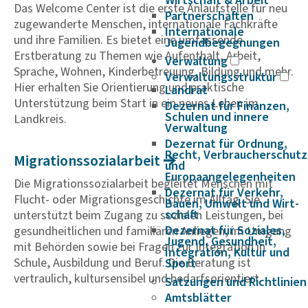
Wirtschaft & Arbeit
Das Welcome Center ist die erste Anlaufstelle für neu
Partnerschaften
zugewanderte Menschen, internationale Fachkräfte
Internationale
und ihre Familien. Es bietet eine umfassende
Jugendbegegnungen
Erstberatung zu Themen wie Aufenthalt, Arbeit,
Verwaltung
Sprache, Wohnen, Kinderbetreuung, Bildung und mehr.
Verwaltungsstruktur
Hier erhalten Sie Orientierung und praktische
Landrat
Unterstützung beim Start in ein neues Leben im
Dezernat für Finanzen,
Schulen und innere
Landkreis.
Verwaltung
Dezernat für Ordnung,
Recht, Verbraucherschutz
Migra­ti­ons­so­zi­a­l­a­r­beit
und
Europaangelegenheiten
Die Migrationssozialarbeit begleitet Menschen mit
Dezernat für Verkehr,
Flucht- oder Migrationsgeschichte im Alltag. Sie
Bauen, Umwelt und Wirt­
schaft
unterstützt beim Zugang zu sozialen Leistungen, bei
Dezernat für Soziales,
gesundheitlichen und familiären Anliegen, im Umgang
Jugend, Gesundheit,
mit Behörden sowie bei Fragen zur Integration in
Integration, Kultur und
Schule, Ausbildung und Beruf. Die Beratung ist
Sport
vertraulich, kultursensibel und bedarfsorientiert.
Satzungen und Richtlinien
Amtsblätter