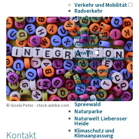
Verkehr und Mobilität
Radverkehr
Straßennetz
ÖPNV
Hafen- und
Wasserstraßen
Flughafen
Umwelt
Tierschutz (Tierhaltung
und Jagd)
Landwirtschaft
Seen und Flüsse
Abfall
Naturschutz
Biosphärenreservat
Spreewald
© Gisela Peter - stock.adobe.com
Naturparke
Naturwelt Lieberoser
Heide
Klimaschutz und
Kontakt
Klimaanpassung