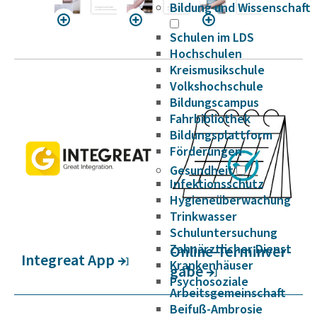
Bildung und Wissenschaft
Schulen im LDS
Hochschulen
Kreismusikschule
Volkshochschule
Bildungscampus
Fahrbibliothek
Bildungsplattform
Förderungen
Gesundheit
Infektionsschutz
Hygieneüberwachung
Trinkwasser
Schuluntersuchung
Zahnärztlicher Dienst
Online-Termin­­ver­­­
Integ­reat App
Krankenhäuser
gabe
Psychosoziale
Arbeitsgemeinschaft
Beifuß-Ambrosie