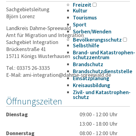
Freizeit
Sachgebietsleitung
Kultur
Björn Lorenz
Tourismus
Sport
Landkreis Dahme-Spreewald
Sorben/Wenden
Amt für Migration und Integration
Bevöl­ke­rungs­schutz
Sachgebiet Integration
Selbst­hilfe
Brückenstraße 41
Brand- und Kata­s­tro­­phen­­
15711 Königs Wusterhausen
schutz­­zen­trum
Brand­schutz
Tel.: 03375 26-3335
Brand­schutz­dienst­stelle
E-Mail: ami-integration@dahme-spreewald.de
Einsatz­pla­nung
Kreis­aus­­bil­­dung
Zivil- und Kata­s­tro­­phen­­
schutz
Öffnungszeiten
Dienstag
09:00 - 12:00 Uhr
13:00 - 18:00 Uhr
Donnerstag
08:00 - 12:00 Uhr