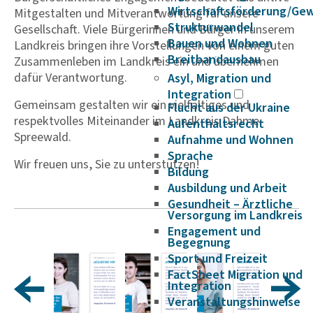
Wirtschaftsförderung/Ge
Mitgestalten und Mitverantwortung für unsere
Strukturwandel
Gesellschaft. Viele Bürgerinnen und Bürger in unserem
Bauen und Wohnen
Landkreis bringen ihre Vorstellungen von einem guten
Breitbandausbau
Zusammenleben im Landkreis ein und übernehmen
dafür Verantwortung.
Asyl, Migration und
Integration
Gemeinsam gestalten wir ein vielfältiges und
Flucht aus der Ukraine
respektvolles Miteinander im Landkreis Dahme-
Aufenthaltsrecht
Spreewald.
Aufnahme und Wohnen
Sprache
Wir freuen uns, Sie zu unterstützen!
Bildung
Ausbildung und Arbeit
Gesundheit – Ärztliche
Versorgung im Landkreis
Engagement und
Begegnung
Sport und Freizeit
FactSheet Migration und
Integration
Veranstaltungshinweise