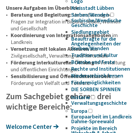
Logo
Unsere Aufgaben im Überblick:
Kreisstadt Lübben
Beratung und Begleitung:
Sorben/Wenden
Unterstützung bei
Sorbische/Wendische
Fragen zur Integration in Bildung, Arbeit, Wohnen
Geschichte
und Gesellschaft
Siedlungsgebiet
Koordinierung von Integrationsangeboten
im
Beauftragte für die
Landkreis
Angelegenheiten der
Sorben/Wenden
Vernetzung mit lokalen Akteuren
aus
Tradition und Kultur
Zivilgesellschaft, Verwaltung und Wirtschaft
Bräuche und Feste
Förderung interkultureller Öffnung
in Verwaltung
Rechte und Institutionen
und öffentlichen Einrichtungen
Niedersorbisch lernen
Sensibilisierung und Öffentlichkeitsarbeit
zur
Fördermöglichkeiten
Förderung von Vielfalt und Toleranz
DIE SORBEN SPINNEN
Zum Sachgebiet gehören drei
Historie
Verwaltungsgeschichte
wichtige Bereiche:
Europa
Europaarbeit im Landkreis
Dahme-Spreewald
Welcome Center
Projekte im Bereich