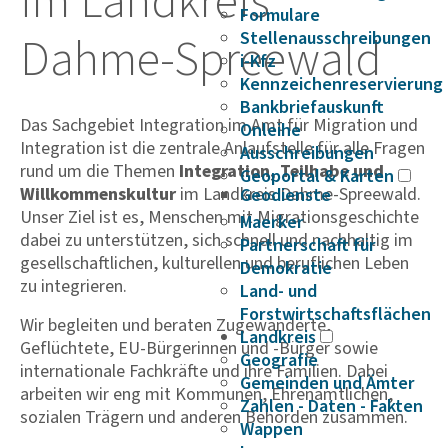
im Land­kreis
Formulare
Dahme-Spree­wald
Stellenausschreibungen
i-Kfz
Kennzeichenreservierung
Bankbriefauskunft
Das Sachgebiet Integration im Amt für Migration und
Onleihe
Integration ist die zentrale Anlaufstelle für alle Fragen
Ausschreibungen
rund um die Themen
Integration, Teilhabe und
Geoportal & Karten
Willkommenskultur
im Landkreis Dahme-Spreewald.
Geodienste
Unser Ziel ist es, Menschen mit Migrationsgeschichte
Maerker
dabei zu unterstützen, sich schnell und nachhaltig im
Partnerschaft für
gesellschaftlichen, kulturellen und beruflichen Leben
Demokratie
zu integrieren.
Land- und
Forstwirtschaftsflächen
Wir begleiten und beraten Zugewanderte,
Landkreis
Geflüchtete, EU-Bürgerinnen und -Bürger sowie
Geografie
internationale Fachkräfte und ihre Familien. Dabei
Gemeinden und Ämter
arbeiten wir eng mit Kommunen, Ehrenamtlichen,
Zahlen - Daten - Fakten
sozialen Trägern und anderen Behörden zusammen.
Wappen