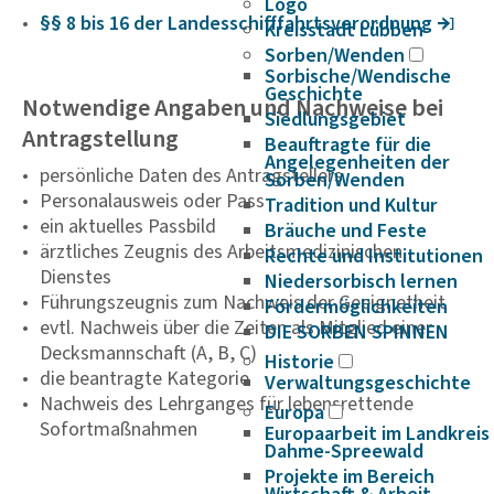
Logo
§§ 8 bis 16 der Landes­schiff­fahrts­ver­ord­nung
Kreisstadt Lübben
Sorben/Wenden
Sorbische/Wendische
Geschichte
Notwendige Angaben und Nachweise bei
Siedlungsgebiet
Antragstellung
Beauftragte für die
Angelegenheiten der
persönliche Daten des Antragstellers
Sorben/Wenden
Personalausweis oder Pass
Tradition und Kultur
ein aktuelles Passbild
Bräuche und Feste
ärztliches Zeugnis des Arbeitsmedizinischen
Rechte und Institutionen
Dienstes
Niedersorbisch lernen
Führungszeugnis zum Nachweis der Geeignetheit
Fördermöglichkeiten
evtl. Nachweis über die Zeiten als Mitglied einer
DIE SORBEN SPINNEN
Decksmannschaft (A, B, C)
Historie
die beantragte Kategorie
Verwaltungsgeschichte
Nachweis des Lehrganges für lebensrettende
Europa
Sofortmaßnahmen
Europaarbeit im Landkreis
Dahme-Spreewald
Projekte im Bereich