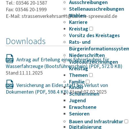
Ausschreibungen
Tel.: 03546 20-1587
Stellenausschreibungen
Fax: 03546 20-1999
Wahlen
E-Mail: strassenverkehrsamt@dahme-spreewald.de
Karriere
Kreistag
Vorsitz des Kreistages
Downloads
Rats- und
Bürgerinformationssyste
Niederschriften
Antrag auf Erteilung einer Fahrerlaubnis für
Videoaufzeichnungen
Wasserfahrzeuge (Bootsführerschein)
Kreistag
Stand:11.11.2025
Themen
Familie
Versicherung an Eides statt bei Verlust von
Kinder
Dokumenten
Stand:07.02.2025
SchülerInnen
Jugend
Erwachsene
Senioren
Bauen und Infrastruktur
Digitalisierung