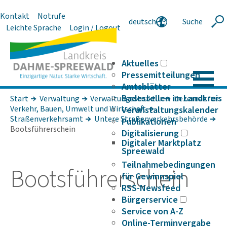
Kontakt
Notrufe
deutsch
Suche
Suche
Leichte Sprache
Login / Logout
english
polski
serbski
Aktuelles
Pressemitteilungen
Amtsblätter
Badestellen im Landkreis
Start
Verwaltung
Verwaltungsstruktur
Dezernat für
Verkehr, Bauen, Umwelt und Wirt­schaft
Veranstaltungskalender
Straßenverkehrsamt
Untere Straßenverkehrsbehörde
Publikationen
Bootsführerschein
Digitalisierung
Digitaler Marktplatz
Spreewald
Teilnahmebedingungen
Boots­füh­rer­schein
für Gewinnspiel
RSS-Newsfeed
Bürgerservice
Service von A-Z
Online-Terminvergabe