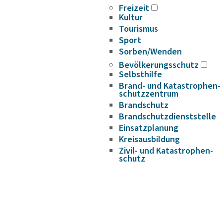
Freizeit
Kultur
Tourismus
Sport
Sorben/Wenden
Bevöl­ke­rungs­schutz
Selbst­hilfe
Brand- und Kata­s­tro­­phen­­
schutz­­zen­trum
Brand­schutz
Brand­schutz­dienst­stelle
Einsatz­pla­nung
Kreis­aus­­bil­­dung
Zivil- und Kata­s­tro­­phen­­
schutz