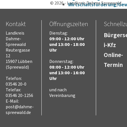
© 2026 - Landkreis Dahme Spreewald
Wirtschaftsförderung/Ge
Strukturwandel
Bauen und Wohnen
Kontakt
Öffnungszeiten
Schnellzu
Breitbandausbau
Asyl, Migration und
Landkreis
Dienstag:
Bürgerse
Integration
Dahme-
09:00 - 12:00 Uhr
Flucht aus der Ukraine
i-Kfz
Spreewald
und 13:00 - 18:00
Aufenthaltsrecht
Reutergasse
Uhr
Online-
12
Aufnahme und Wohnen
15907 Lübben
Donnerstag:
Sprache
Termin
(Spreewald)
08:00 - 12:00 Uhr
Bildung
und 13:00 - 16:00
Ausbildung und Arbeit
Telefon:
Uhr
Gesundheit – Ärztliche
03546 20-0
Versorgung im Landkreis
Telefax:
und nach
Engagement und
03546 20-1256
Vereinbarung
Begegnung
E-Mail:
Sport und Freizeit
post@dahme-
FactSheet Migration und
spreewald.de
Integration
Veranstaltungshinweise