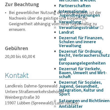
Wirtschaft & Arbeit
Zur Beachtung
Partnerschaften
Internationale
Bei gewerblicher Nutzung der Fahrerlaubnis ist der
Jugendbegegnungen
Nachweis über die geistige und körperliche
Verwaltung
Geeignetheit abhängig vom Alter regelmäßig zu
Verwaltungsstruktur
erneuern.
Landrat
Dezernat für Finanzen,
Schulen und innere
Verwaltung
Gebühren
Dezernat für Ordnung,
Recht, Verbraucherschutz
20,00 bis 60,00 €
und
Europaangelegenheiten
Dezernat für Verkehr,
Bauen, Umwelt und Wirt­
Kontakt
schaft
Dezernat für Soziales,
Landkreis Dahme-Spreewald
Jugend, Gesundheit,
Integration, Kultur und
Untere Straßenverkehrsbehörde
Sport
Weinbergstraße 30
Satzungen und Richtlinien
15907 Lübben (Spreewald)/Lubin (Błota)
Amtsblätter