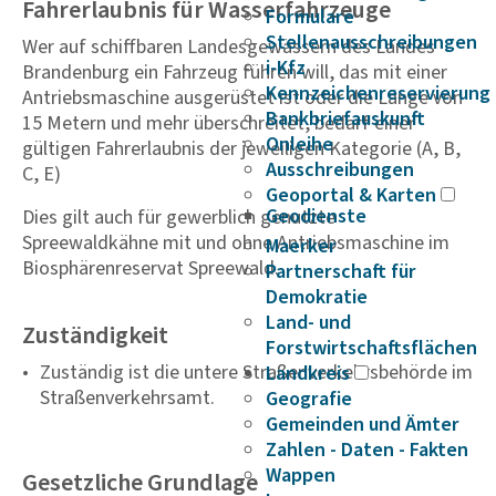
Fahrerlaubnis für Wasserfahrzeuge
Formulare
Stellenausschreibungen
Wer auf schiffbaren Landesgewässern des Landes
i-Kfz
Brandenburg ein Fahrzeug führen will, das mit einer
Kennzeichenreservierung
Antriebsmaschine ausgerüstet ist oder die Länge von
Bankbriefauskunft
15 Metern und mehr überschreitet, bedarf einer
Onleihe
gültigen Fahrerlaubnis der jeweiligen Kategorie (A, B,
Ausschreibungen
C, E)
Geoportal & Karten
Geodienste
Dies gilt auch für gewerblich genutzte
Spreewaldkähne mit und ohne Antriebsmaschine im
Maerker
Biosphärenreservat Spreewald.
Partnerschaft für
Demokratie
Land- und
Zuständigkeit
Forstwirtschaftsflächen
Zuständig ist die untere Straßenverkehrsbehörde im
Landkreis
Straßenverkehrsamt.
Geografie
Gemeinden und Ämter
Zahlen - Daten - Fakten
Wappen
Gesetzliche Grundlage