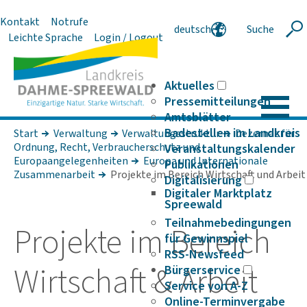
Kontakt
Notrufe
deutsch
Suche
Suche
Leichte Sprache
Login / Logout
english
polski
serbski
Aktuelles
Pressemitteilungen
Amtsblätter
Badestellen im Landkreis
Start
Verwaltung
Verwaltungsstruktur
Dezernat für
Ordnung, Recht, Verbraucherschutz und
Veranstaltungskalender
Europaangelegenheiten
Europa und Internationale
Publikationen
Zusammenarbeit
Projekte im Bereich Wirtschaft und Arbeit
Digitalisierung
Digitaler Marktplatz
Spreewald
Teilnahmebedingungen
Projekte im Bereich
für Gewinnspiel
RSS-Newsfeed
Wirt­schaft & Arbeit
Bürgerservice
Service von A-Z
Online-Terminvergabe