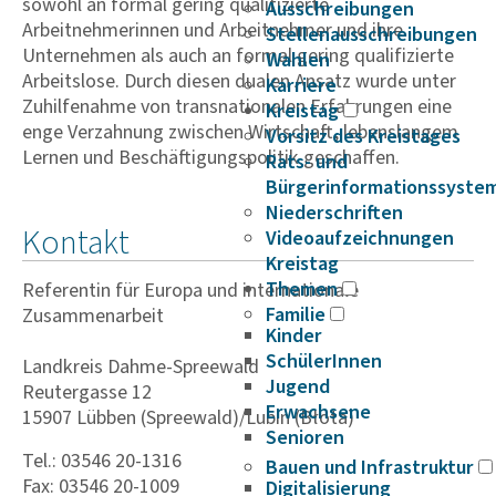
sowohl an formal gering qualifizierte
Ausschreibungen
Arbeitnehmerinnen und Arbeitnehmer und ihre
Stellenausschreibungen
Unternehmen als auch an formal gering qualifizierte
Wahlen
Arbeitslose. Durch diesen dualen Ansatz wurde unter
Karriere
Zuhilfenahme von transnationalen Erfahrungen eine
Kreistag
enge Verzahnung zwischen Wirtschaft, lebenslangem
Vorsitz des Kreistages
Lernen und Beschäftigungspolitik geschaffen.
Rats- und
Bürgerinformationssyste
Niederschriften
Kontakt
Videoaufzeichnungen
Kreistag
Themen
Referentin für Europa und internationale
Familie
Zusammenarbeit
Kinder
SchülerInnen
Landkreis Dahme-Spreewald
Jugend
Reutergasse 12
Erwachsene
15907 Lübben (Spreewald)/Lubin (Błota)
Senioren
Tel.: 03546 20-1316
Bauen und Infrastruktur
Fax: 03546 20-1009
Digitalisierung