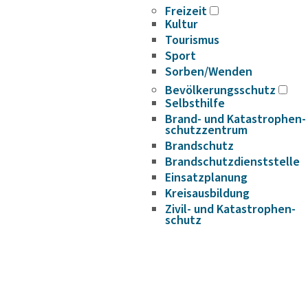
Freizeit
Kultur
Tourismus
Sport
Sorben/Wenden
Bevöl­ke­rungs­schutz
Selbst­hilfe
Brand- und Kata­s­tro­­phen­­
schutz­­zen­trum
Brand­schutz
Brand­schutz­dienst­stelle
Einsatz­pla­nung
Kreis­aus­­bil­­dung
Zivil- und Kata­s­tro­­phen­­
schutz