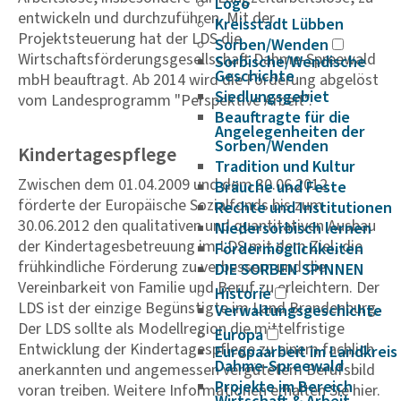
Logo
entwickeln und durchzuführen. Mit der
Kreisstadt Lübben
Projektsteuerung hat der LDS die
Sorben/Wenden
Wirtschaftsförderungsgesellschaft Dahme-Spreewald
Sorbische/Wendische
Geschichte
mbH beauftragt. Ab 2014 wird die Förderung abgelöst
Siedlungsgebiet
vom Landesprogramm "Perspektive Arbeit".
Beauftragte für die
Angelegenheiten der
Sorben/Wenden
Kindertagespflege
Tradition und Kultur
Zwischen dem 01.04.2009 und dem 30.06.2012
Bräuche und Feste
förderte der Europäische Sozialfonds bis zum
Rechte und Institutionen
30.06.2012 den qualitativen und quantitativen Ausbau
Niedersorbisch lernen
der Kindertagesbetreuung im LDS mit dem Ziel, die
Fördermöglichkeiten
frühkindliche Förderung zu verbessern und die
DIE SORBEN SPINNEN
Vereinbarkeit von Familie und Beruf zu erleichtern. Der
Historie
LDS ist der einzige Begünstigte im Land Brandenburg.
Verwaltungsgeschichte
Der LDS sollte als Modellregion die mittelfristige
Europa
Entwicklung der Kindertagespflege zu einem fachlich
Europaarbeit im Landkreis
Dahme-Spreewald
anerkannten und angemessen vergütetem Berufsbild
Projekte im Bereich
voran treiben. Weitere Informationen erhalten Sie hier.