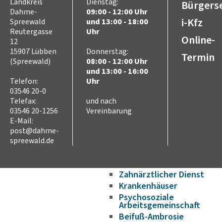
Landkreis
Dienstag:
Bürgerse
Bildung und Wissenschaft
Dahme-
09:00 - 12:00 Uhr
i-Kfz
Spreewald
und 13:00 - 18:00
Schulen im LDS
Reutergasse
Uhr
Hochschulen
Online-
12
Kreismusikschule
15907 Lübben
Donnerstag:
Termin
Volkshochschule
(Spreewald)
08:00 - 12:00 Uhr
und 13:00 - 16:00
Bildungscampus
Telefon:
Uhr
Fahrbibliothek
03546 20-0
Bildungsplattform
Telefax:
und nach
Förderungen
03546 20-1256
Vereinbarung
Gesundheit
E-Mail:
Infektionsschutz
post@dahme-
Hygieneüberwachung
spreewald.de
Trinkwasser
Schuluntersuchung
Zahnärztlicher Dienst
Krankenhäuser
Psychosoziale
Arbeitsgemeinschaft
Beifuß-Ambrosie