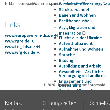
E-Mail: europa@dahme-spreewald.de
Wirtschaftsförderung/Ge
Strukturwandel
Bauen und Wohnen
Breitbandausbau
Links
Asyl, Migration und
Integration
www.euro­pa­verein-ds.de
Flucht aus der Ukraine
www.rgre.de
Aufenthaltsrecht
www.teg-lds.de
Aufnahme und Wohnen
www.wfg-lds.de
Sprache
Bildung
Ausbildung und Arbeit
Gesundheit – Ärztliche
Versorgung im Landkreis
Engagement und
© 2026 - Landkreis Dahme Spreewald
Begegnung
Sport und Freizeit
FactSheet Migration und
Integration
Kontakt
Öffnungszeiten
Schnellzu
Veranstaltungshinweise