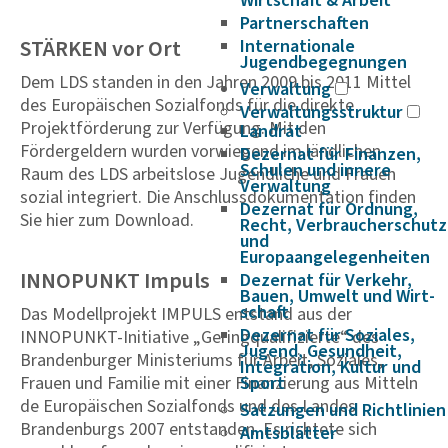
Wirtschaft & Arbeit
Partnerschaften
STÄRKEN vor Ort
Internationale
Jugendbegegnungen
Dem LDS standen in den Jahren 2009 bis 2011 Mittel
Verwaltung
des Europäischen Sozialfonds für die direkte
Verwaltungsstruktur
Projektförderung zur Verfügung. Mit den
Landrat
Fördergeldern wurden vorwiegend im ländlichen
Dezernat für Finanzen,
Schulen und innere
Raum des LDS arbeitslose Jugendliche und Frauen
Verwaltung
sozial integriert. Die Anschlussdokumentation finden
Dezernat für Ordnung,
Sie hier zum Download.
Recht, Verbraucherschutz
und
Europaangelegenheiten
INNOPUNKT Impuls
Dezernat für Verkehr,
Bauen, Umwelt und Wirt­
schaft
Das Modellprojekt IMPULS entstand aus der
Dezernat für Soziales,
INNOPUNKT-Initiative „Geringqualifizierte“ des
Jugend, Gesundheit,
Brandenburger Ministeriums für Arbeit, Soziales,
Integration, Kultur und
Frauen und Familie mit einer Finanzierung aus Mitteln
Sport
de Europäischen Sozialfonds und des Landes
Satzungen und Richtlinien
Brandenburgs 2007 entstanden. Es richtete sich
Amtsblätter