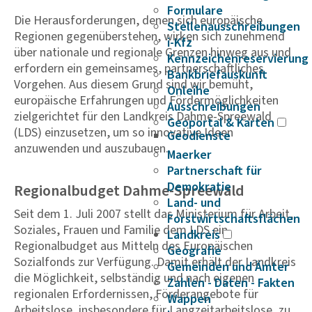
Formulare
Die Herausforderungen, denen sich europäische
Stellenausschreibungen
Regionen gegenüberstehen, wirken sich zunehmend
i-Kfz
über nationale und regionale Grenzen hinweg aus und
Kennzeichenreservierung
erfordern ein gemeinsames, partnerschaftliches
Bankbriefauskunft
Vorgehen. Aus diesem Grund sind wir bemüht,
Onleihe
europäische Erfahrungen und Fördermöglichkeiten
Ausschreibungen
zielgerichtet für den Landkreis Dahme-Spreewald
Geoportal & Karten
(LDS) einzusetzen, um so innovative Ideen
Geodienste
anzuwenden und auszubauen.
Maerker
Partnerschaft für
Demokratie
Regionalbudget Dahme-Spreewald
Land- und
Seit dem 1. Juli 2007 stellt das Ministerium für Arbeit,
Forstwirtschaftsflächen
Soziales, Frauen und Familie dem LDS ein
Landkreis
Regionalbudget aus Mitteln des Europäischen
Geografie
Sozialfonds zur Verfügung. Damit erhält der Landkreis
Gemeinden und Ämter
die Möglichkeit, selbständig und nach eigenen
Zahlen - Daten - Fakten
regionalen Erfordernissen, Förderangebote für
Wappen
Arbeitslose, insbesondere für Langzeitarbeitslose, zu