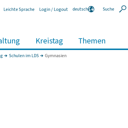
deutsch
Suche
Leichte Sprache
Login / Logout
Suche
english
polski
serbski
altung
Kreistag
Themen
ng
Schulen im LDS
Gymnasien