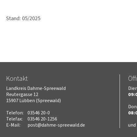
Stand: 05/2025
Kontakt
Öf
Landkreis Dahme-Spreewald
Dien
Reutergasse 12
09:0
15907 Lübben (Spreewald)
Don
Telefon:
03546 20-0
08:0
Telefax:
03546 20-1256
E-Mail:
post@dahme-spreewald.de
und