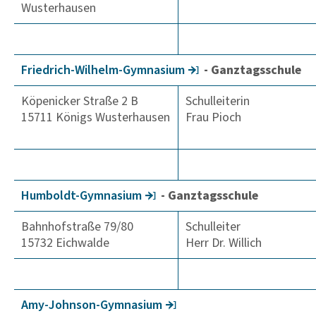
Wusterhausen
Fried­rich-Wilhelm-Gymna­sium
- Ganztagsschule
Köpenicker Straße 2 B
Schulleiterin
15711 Königs Wusterhausen
Frau Pioch
Humboldt-Gymna­sium
- Ganztagsschule
Bahnhofstraße 79/80
Schulleiter
15732 Eichwalde
Herr Dr. Willich
Amy-Johnson-Gymna­sium