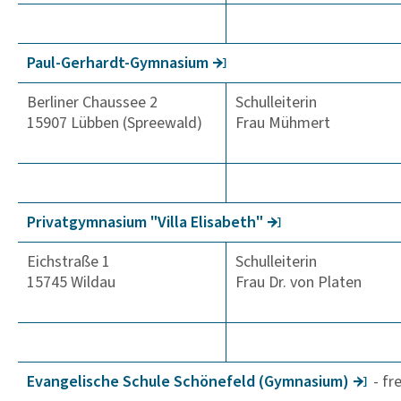
Paul-Gerhardt-Gymna­sium
Berliner Chaussee 2
Schulleiterin
15907 Lübben (Spreewald)
Frau Mühmert
Privat­gym­na­sium "Villa Elisa­beth"
Eichstraße 1
Schulleiterin
15745 Wildau
Frau Dr. von Platen
Evan­ge­li­sche Schule Schö­ne­feld (Gymna­sium)
- fr