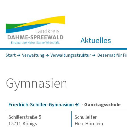
Aktuelles
Start
Verwaltung
Verwaltungsstruktur
Dezernat für F
Gymna­sien
Fried­rich-Schiller-Gymna­sium
- Ganztagsschule
Schillerstraße 5
Schulleiter
15711 Königs
Herr Hörnlein