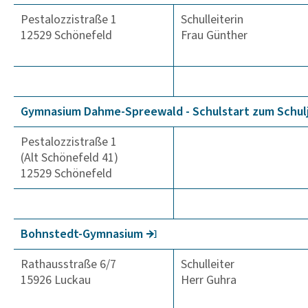
Pestalozzistraße 1
Schulleiterin
12529 Schönefeld
Frau Günther
Gymna­sium Dahme-Spree­wald - Schul­start zum Schul­
Pestalozzistraße 1
(Alt Schönefeld 41)
12529 Schönefeld
Bohns­tedt-Gymna­sium
Rathausstraße 6/7
Schulleiter
15926 Luckau
Herr Guhra