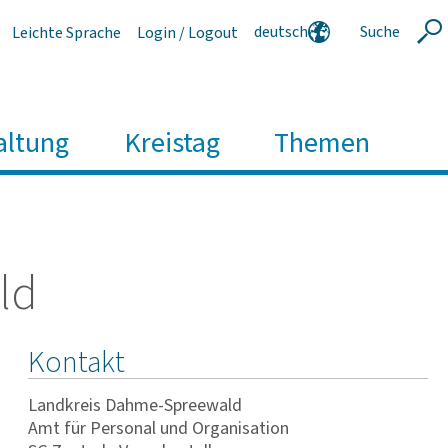
deutsch
Suche
Leichte Sprache
Login / Logout
Suche
english
polski
serbski
altung
Kreistag
Themen
ld
Kontakt
Landkreis Dahme-Spreewald
Amt für Personal und Organisation