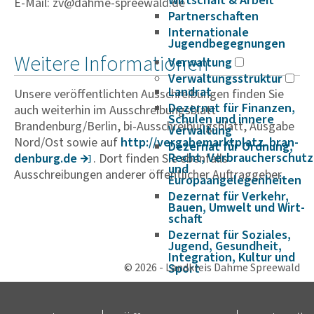
Wirtschaft & Arbeit
E-Mail: zv@dahme-spreewald.de
Partnerschaften
Internationale
Jugendbegegnungen
Weitere Informationen
Verwaltung
Verwaltungsstruktur
Landrat
Unsere veröffentlichten Ausschreibungen finden Sie
Dezernat für Finanzen,
auch weiterhin im Ausschreibungsblatt
Schulen und innere
Brandenburg/Berlin, bi-Ausschreibungsblatt, Ausgabe
Verwaltung
Nord/Ost sowie auf
http://verga­be­markt­platz. bran­
Dezernat für Ordnung,
Recht, Verbraucherschutz
den­burg.de
. Dort finden Sie ebenfalls
und
Ausschreibungen anderer öffentlicher Auftraggeber.
Europaangelegenheiten
Dezernat für Verkehr,
Bauen, Umwelt und Wirt­
schaft
Dezernat für Soziales,
Jugend, Gesundheit,
Integration, Kultur und
© 2026 - Landkreis Dahme Spreewald
Sport
Satzungen und Richtlinien
Amtsblätter