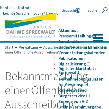
Kontakt
Notrufe
deutsch
Suche
Suche
Leichte Sprache
Login / Logout
english
polski
serbski
Aktuelles
Pressemitteilungen
Amtsblätter
Badestellen im Landkreis
Start
Verwaltung
Ausschreibungen
Bekanntmachung
einer Öffentliche Ausschreibung
Veranstaltungskalender
Publikationen
Digitalisierung
Digitaler Marktplatz
Bekannt­ma­chung
Spreewald
Teilnahmebedingungen
für Gewinnspiel
einer Öffent­liche
RSS-Newsfeed
Bürgerservice
Ausschrei­bung
Service von A-Z
Online-Terminvergabe