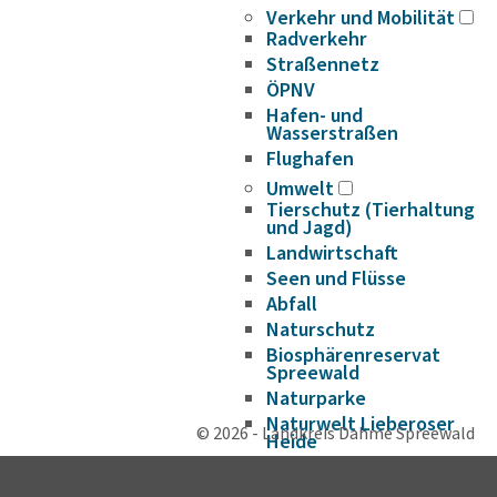
Verkehr und Mobilität
Radverkehr
Straßennetz
ÖPNV
Hafen- und
Wasserstraßen
Flughafen
Umwelt
Tierschutz (Tierhaltung
und Jagd)
Landwirtschaft
Seen und Flüsse
Abfall
Naturschutz
Biosphärenreservat
Spreewald
Naturparke
Naturwelt Lieberoser
© 2026 - Landkreis Dahme Spreewald
Heide
Klimaschutz und
Klimaanpassung