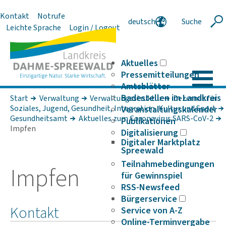
Kontakt
Notrufe
deutsch
Suche
Suche
Leichte Sprache
Login / Logout
english
polski
serbski
Aktuelles
Pressemitteilungen
Amtsblätter
Badestellen im Landkreis
Start
Verwaltung
Verwaltungsstruktur
Dezernat für
Soziales, Jugend, Gesundheit, Integration, Kultur und Sport
Veranstaltungskalender
Gesundheitsamt
Aktuelles zum Coronavirus SARS-CoV-2
Publikationen
Impfen
Digitalisierung
Digitaler Marktplatz
Spreewald
Teilnahmebedingungen
Impfen
für Gewinnspiel
RSS-Newsfeed
Bürgerservice
Kontakt
Service von A-Z
Online-Terminvergabe