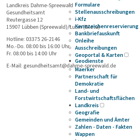
Formulare
Landkreis Dahme-Spreewald
Stellenausschreibungen
Gesundheitsamt
i-Kfz
Reutergasse 12
Kennzeichenreservierung
15907 Lübben (Spreewald)/Lubin (Błota)
Bankbriefauskunft
Hotline: 03375 26-2146
Onleihe
Mo.-Do. 08:00 bis 16:00 Uhr
Ausschreibungen
Fr. 08:00 bis 14:00 Uhr
Geoportal & Karten
Geodienste
E-Mail: gesundheitsamt@dahme-spreewald.de
Maerker
Partnerschaft für
Demokratie
Land- und
Forstwirtschaftsflächen
Landkreis
Geografie
Gemeinden und Ämter
Zahlen - Daten - Fakten
Wappen