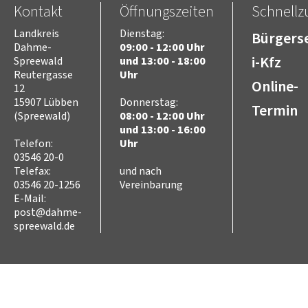
Kontakt
Öffnungszeiten
Schnellzu
Freizeit
Kultur
Landkreis
Dienstag:
Bürgerse
Tourismus
Dahme-
09:00 - 12:00 Uhr
Sport
i-Kfz
Spreewald
und 13:00 - 18:00
Sorben/Wenden
Reutergasse
Uhr
Online-
12
Bevöl­ke­rungs­schutz
15907 Lübben
Donnerstag:
Selbst­hilfe
Termin
(Spreewald)
08:00 - 12:00 Uhr
Brand- und Kata­s­tro­­phen­­
schutz­­zen­trum
und 13:00 - 16:00
Telefon:
Uhr
Brand­schutz
03546 20-0
Brand­schutz­dienst­stelle
Telefax:
und nach
Einsatz­pla­nung
03546 20-1256
Vereinbarung
Kreis­aus­­bil­­dung
E-Mail:
Zivil- und Kata­s­tro­­phen­­
post@dahme-
schutz
spreewald.de