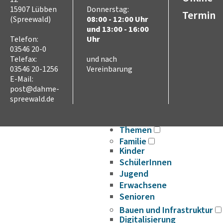
Ausschreibungen
15907 Lübben
Donnerstag:
Termin
Stellenausschreibungen
(Spreewald)
08:00 - 12:00 Uhr
Wahlen
und 13:00 - 16:00
Karriere
Telefon:
Uhr
03546 20-0
Kreistag
Telefax:
und nach
Vorsitz des Kreistages
03546 20-1256
Vereinbarung
Rats- und
E-Mail:
Bürgerinformationssyste
post@dahme-
Niederschriften
spreewald.de
Videoaufzeichnungen
Kreistag
Themen
Familie
Kinder
SchülerInnen
Jugend
Erwachsene
Senioren
Bauen und Infrastruktur
Digitalisierung