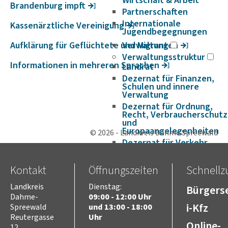
Wirtschaft & Arbeit
Bran­den­burg impft
Partnerschaften
Internationale
Kassen­ärzt­liche Verei­ni­gung
Jugendbegegnungen
Aufklä­rung für Geflüch­tete und Migranten
Verwaltung
Verwaltungsstruktur
Infor­ma­ti­onen in mehreren Spra­chen
Landrat
Dezernat für Finanzen,
Schulen und innere
Verwaltung
Dezernat für Ordnung,
Recht, Verbraucherschutz
und
Europaangelegenheiten
© 2026 - Landkreis Dahme Spreewald
Dezernat für Verkehr,
Bauen, Umwelt und Wirt­
schaft
Kontakt
Öffnungszeiten
Schnellzu
Dezernat für Soziales,
Jugend, Gesundheit,
Integration, Kultur und
Landkreis
Dienstag:
Bürgerse
Sport
Dahme-
09:00 - 12:00 Uhr
i-Kfz
Spreewald
und 13:00 - 18:00
Satzungen und Richtlinien
Reutergasse
Uhr
Amtsblätter
Online-
12