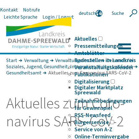
Kontakt
Notrufe
deutsch
Suche
Suche
Leichte Sprache
Login / Logout
english
polski
serbski
Aktuelles
Pressemitteilungen
Amtsblätter
Badestellen im Landkreis
Start
Verwaltung
Verwaltungsstruktur
Dezernat für
Soziales, Jugend, Gesundheit, Integration, Kultur und Sport
Veranstaltungskalender
Gesundheitsamt
Aktuelles zum Coronavirus SARS-CoV-2
Publikationen
Digitalisierung
Digitaler Marktplatz
Spreewald
Aktu­elles zum Coro­
Teilnahmebedingungen
für Gewinnspiel
na­virus SARS-CoV-2
RSS-Newsfeed
Bürgerservice
Service von A-Z
Online-Terminvergabe