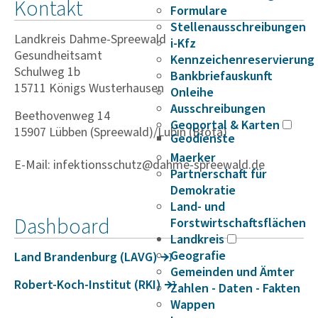
Kontakt
Formulare
Stellenausschreibungen
Landkreis Dahme-Spreewald
i-Kfz
Gesundheitsamt
Kennzeichenreservierung
Schulweg 1b
Bankbriefauskunft
15711 Königs Wusterhausen
Onleihe
Ausschreibungen
Beethovenweg 14
Geoportal & Karten
15907 Lübben (Spreewald)/Lubin (Błota)
Geodienste
Maerker
E-Mail: infektionsschutz@dahme-spreewald.de
Partnerschaft für
Demokratie
Land- und
Dashboard
Forstwirtschaftsflächen
Landkreis
Geografie
Land Bran­den­burg (LAVG)
Gemeinden und Ämter
Robert-Koch-Institut (RKI)
Zahlen - Daten - Fakten
Wappen