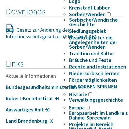
Logo
Kreisstadt Lübben
Downloads
Sorben/Wenden
Sorbische/Wendische
Geschichte
Gesetz zur Änderung des
Siedlungsgebiet
Infektionsschutzgesetzes
Beauftragte für die
Angelegenheiten der
Sorben/Wenden
Tradition und Kultur
Bräuche und Feste
Links
Rechte und Institutionen
Niedersorbisch lernen
Aktuelle Informationen
Fördermöglichkeiten
DIE SORBEN SPINNEN
Bundes­ge­sund­heits­mi­nis­te­rium
Historie
Robert-Koch-Institut
Verwaltungsgeschichte
Europa
Auswär­tiges Amt
Europaarbeit im Landkreis
Dahme-Spreewald
Land Bran­den­burg
Projekte im Bereich