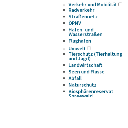
Verkehr und Mobilität
Radverkehr
Straßennetz
ÖPNV
Hafen- und
Wasserstraßen
Flughafen
Umwelt
Tierschutz (Tierhaltung
und Jagd)
Landwirtschaft
Seen und Flüsse
Abfall
Naturschutz
Biosphärenreservat
Spreewald
Naturparke
Naturwelt Lieberoser
Heide
Klimaschutz und
Klimaanpassung