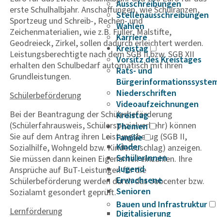
Ausschreibungen
erste Schulhalbjahr. Anschaffungen, wie Schulranzen,
Stellenausschreibungen
Sportzeug und Schreib-, Rechen- und
Wahlen
Zeichenmaterialien, wie z.B. Füller, Malstifte,
Karriere
Geodreieck, Zirkel, sollen dadurch erleichtert werden.
Kreistag
Leistungsberechtigte nach dem SGB II bzw. SGB XII
Vorsitz des Kreistages
erhalten den Schulbedarf automatisch mit ihren
Rats- und
Grundleistungen.
Bürgerinformationssyste
Niederschriften
Schülerbeförderung
Videoaufzeichnungen
Bei der Beantragung der Schülerbeförderung
Kreistag
(Schülerfahrausweis, Schülerspezialverkehr) können
Themen
Sie auf dem Antrag ihren Leistungsbezug (SGB II,
Familie
Kinder
Sozialhilfe, Wohngeld bzw. Kinderzuschlag) anzeigen.
SchülerInnen
Sie müssen dann keinen Eigenanteil einzahlen. Ihre
Jugend
Ansprüche auf BuT-Leistungen für die
Erwachsene
Schülerbeförderung werden durch das Jobcenter bzw.
Senioren
Sozialamt gesondert geprüft.
Bauen und Infrastruktur
Lernförderung
Digitalisierung