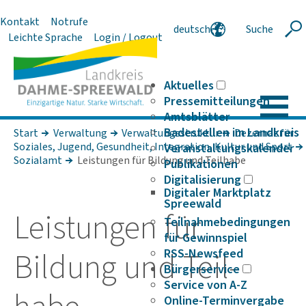
Kontakt
Notrufe
deutsch
Suche
Suche
Leichte Sprache
Login / Logout
english
polski
serbski
Aktuelles
Pressemitteilungen
Amtsblätter
Badestellen im Landkreis
Start
Verwaltung
Verwaltungsstruktur
Dezernat für
Soziales, Jugend, Gesundheit, Integration, Kultur und Sport
Veranstaltungskalender
Sozialamt
Leistungen für Bildung und Teilhabe
Publikationen
Digitalisierung
Digitaler Marktplatz
Spreewald
Leis­tungen für
Teilnahmebedingungen
für Gewinnspiel
Bildung und Teil­
RSS-Newsfeed
Bürgerservice
Service von A-Z
Online-Terminvergabe