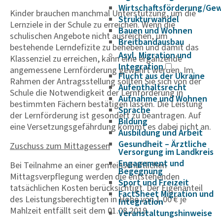
Wirtschaftsförderung/Ge
Kinder brauchen manchmal Unterstützung, um die
Strukturwandel
Lernziele in der Schule zu erreichen. Wenn die
Bauen und Wohnen
schulischen Angebote nicht ausreichen, um
Breitbandausbau
bestehende Lerndefizite zu beheben und damit das
Asyl, Migration und
Klassenziel zu erreichen, kann eine ergänzende
Integration
angemessene Lernförderung gewährt werden. Im
Flucht aus der Ukraine
Rahmen der Antragsstellung sollten Sie sich von der
Aufenthaltsrecht
Schule die Notwendigkeit der Lernförderung in
Aufnahme und Wohnen
bestimmten Fächern bestätigen lassen. Die Leistung
Sprache
der Lernförderung ist gesondert zu beantragen. Auf
Bildung
eine Versetzungsgefährdung kommt es dabei nicht an.
Ausbildung und Arbeit
Gesundheit – Ärztliche
Zuschuss zum Mittagessen
Versorgung im Landkreis
Engagement und
Bei Teilnahme an einer gemeinschaftlichen
Begegnung
Mittagsverpflegung werden die entstehenden
Sport und Freizeit
tatsächlichen Kosten berücksichtigt. Der Eigenanteil
FactSheet Migration und
des Leistungsberechtigten in Höhe von 1,00 € je
Integration
Mahlzeit entfällt seit dem 01.08.2019.
Veranstaltungshinweise