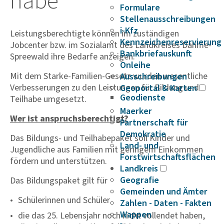
habe
Formulare
Stellenausschreibungen
i-Kfz
Leistungsberechtigte können im zuständigen
Kennzeichenreservierung
Jobcenter bzw. im Sozialamt des Landkreises Dahme-
Bankbriefauskunft
Spreewald ihre Bedarfe anzeigen.
Onleihe
Mit dem Starke-Familien-Gesetz wurden wesentliche
Ausschreibungen
Verbesserungen zu den Leistungen für Bildung und
Geoportal & Karten
Geodienste
Teilhabe umgesetzt.
Maerker
Wer ist anspruchsberechtigt?
Partnerschaft für
Demokratie
Das Bildungs- und Teilhabepaket soll Kinder und
Land- und
Jugendliche aus Familien mit geringem Einkommen
Forstwirtschaftsflächen
fördern und unterstützen.
Landkreis
Geografie
Das Bildungspaket gilt für
Gemeinden und Ämter
Schülerinnen und Schüler
Zahlen - Daten - Fakten
Wappen
die das 25. Lebensjahr noch nicht vollendet haben,