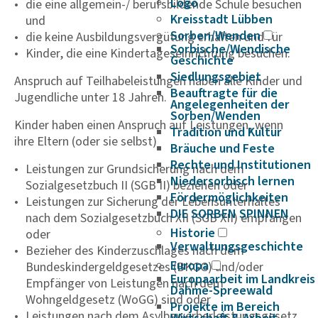
Logo
die eine allgemein-/ berufsbildende Schule besuchen
Kreisstadt Lübben
und
Sorben/Wenden
die keine Ausbildungsvergütung erhalten und für
Sorbische/Wendische
Kinder, die eine Kindertageseinrichtung besuchen.
Geschichte
Siedlungsgebiet
Anspruch auf Teilhabeleistungen haben alle Kinder und
Beauftragte für die
Jugendliche unter 18 Jahren.
Angelegenheiten der
Sorben/Wenden
Kinder haben einen Anspruch auf Leistungen, wenn
Tradition und Kultur
ihre Eltern (oder sie selbst)
Bräuche und Feste
Rechte und Institutionen
Leistungen zur Grundsicherung nach dem
Niedersorbisch lernen
Sozialgesetzbuch II (SGB II) beziehen oder
Fördermöglichkeiten
Leistungen zur Sicherung der Lebensunterhaltes
DIE SORBEN SPINNEN
nach dem Sozialgesetzbuch XII (SGB XII) empfangen
Historie
oder
Verwaltungsgeschichte
Bezieher des Kinderzuschlages nach dem
Europa
Bundeskindergeldgesetzes (BKGG) und/oder
Europaarbeit im Landkreis
Empfänger von Leistungen nach dem
Dahme-Spreewald
Wohngeldgesetz (WoGG) sind oder
Projekte im Bereich
Leistungen nach dem Asylbewerberleistungsgesetz