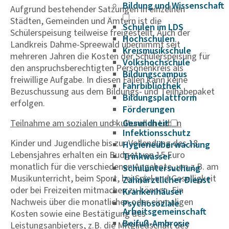
Bildung und Wissenschaft
Aufgrund bestehender Satzungen in einzelnen
Städten, Gemeinden und Ämtern ist die
Schulen im LDS
Schülerspeisung teilweise freigestellt. Auch der
Hochschulen
Landkreis Dahme-Spreewald übernimmt seit
Kreismusikschule
mehreren Jahren die Kosten der Schülerspeisung für
Volkshochschule
den anspruchsberechtigten Personenkreis als
Bildungscampus
freiwillige Aufgabe. In diesen Fällen kann keine
Fahrbibliothek
Bezuschussung aus dem Bildungs- und Teilhabepaket
Bildungsplattform
erfolgen.
Förderungen
Teilnahme am sozialen und kulturellen Leben
Gesundheit
Infektionsschutz
Kinder und Jugendliche bis zur Vollendung des 18.
Hygieneüberwachung
Lebensjahres erhalten ein Budget von 15 Euro
Trinkwasser
monatlich für die verschiedenen Angebote, um z.B. am
Schuluntersuchung
Musikunterricht, beim Sport, bei Spiel und Geselligkeit
Zahnärztlicher Dienst
oder bei Freizeiten mitmachen zu können. Ein
Krankenhäuser
Nachweis über die monatlichen oder einmaligen
Psychosoziale
Arbeitsgemeinschaft
Kosten sowie eine Bestätigung des
Beifuß-Ambrosie
Leistungsanbieters, z.B. die Mitgliedschaft des