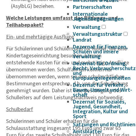
Wirtschaft & Arbeit
(AsylbLG) beziehen.
Partnerschaften
Internationale
Welche Leistungen umfasst das Bildungs- und
Jugendbegegnungen
Teilhabepaket?
Verwaltung
Verwaltungsstruktur
Ein- und mehrtägige Ausflüge
Landrat
Dezernat für Finanzen,
Für Schülerinnen und Schülern und für Kinder, die eine
Schulen und innere
Kindertageseinrichtung besuchen, können
Verwaltung
entstehende Kosten für ein- und mehrtägige Ausflüge
Dezernat für Ordnung,
Recht, Verbraucherschutz
übernommen werden. Schulfahrten können nur
und
übernommen werden, wenn sie den schulrechtlichen
Europaangelegenheiten
Bestimmungen entsprechen, d.h. von der Schulleitung
Dezernat für Verkehr,
Bauen, Umwelt und Wirt­
genehmigt wurden. Daher ist eine Bestätigung des
schaft
Schulleiters auf dem Leistungsnachweis notwendig.
Dezernat für Soziales,
Jugend, Gesundheit,
Schulbedarf
Integration, Kultur und
Sport
Schülerinnen und Schüler erhalten für die
Satzungen und Richtlinien
Schulausstattung insgesamt 195 Euro und zwar 65
Amtsblätter
Euro für das zweite Schulhalbjahr und 130 Euro für das