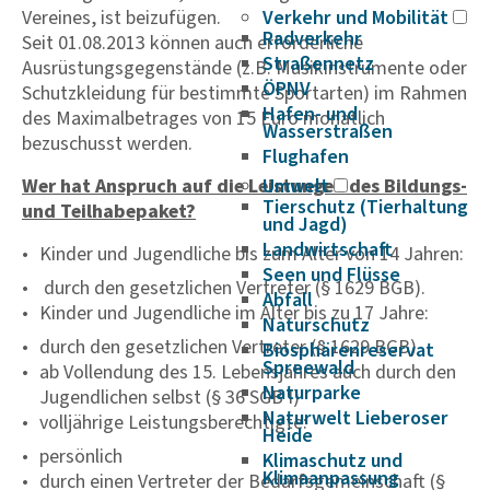
Vereines, ist beizufügen.
Verkehr und Mobilität
Radverkehr
Seit 01.08.2013 können auch erforderliche
Straßennetz
Ausrüstungsgegenstände (z.B. Musikinstrumente oder
ÖPNV
Schutzkleidung für bestimmte Sportarten) im Rahmen
Hafen- und
des Maximalbetrages von 15 Euro monatlich
Wasserstraßen
bezuschusst werden.
Flughafen
Wer hat Anspruch auf die Leistungen des Bildungs-
Umwelt
Tierschutz (Tierhaltung
und Teilhabepaket?
und Jagd)
Landwirtschaft
Kinder und Jugendliche bis zum Alter von 14 Jahren:
Seen und Flüsse
durch den gesetzlichen Vertreter (§ 1629 BGB).
Abfall
Kinder und Jugendliche im Alter bis zu 17 Jahre:
Naturschutz
durch den gesetzlichen Vertreter (§ 1629 BGB)
Biosphärenreservat
Spreewald
ab Vollendung des 15. Lebensjahres auch durch den
Naturparke
Jugendlichen selbst (§ 36 SGB I)
Naturwelt Lieberoser
volljährige Leistungsberechtigte:
Heide
persönlich
Klimaschutz und
Klimaanpassung
durch einen Vertreter der Bedarfsgemeinschaft (§