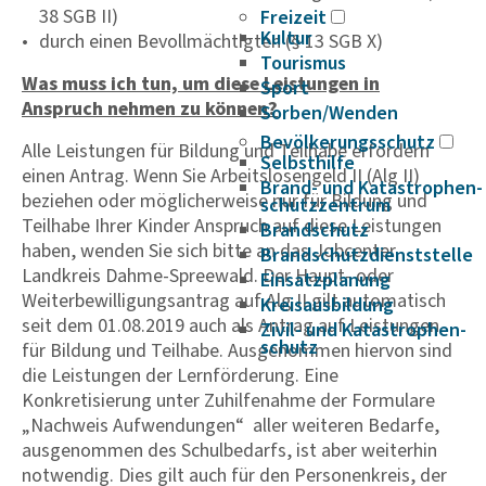
38 SGB II)
Freizeit
Kultur
durch einen Bevollmächtigten (§ 13 SGB X)
Tourismus
Was muss ich tun, um diese Leistungen in
Sport
Anspruch nehmen zu können?
Sorben/Wenden
Bevöl­ke­rungs­schutz
Alle Leistungen für Bildung und Teilhabe erfordern
Selbst­hilfe
einen Antrag. Wenn Sie Arbeitslosengeld II (Alg II)
Brand- und Kata­s­tro­­phen­­
beziehen oder möglicherweise nur für Bildung und
schutz­­zen­trum
Teilhabe Ihrer Kinder Anspruch auf diese Leistungen
Brand­schutz
haben, wenden Sie sich bitte an das Jobcenter
Brand­schutz­dienst­stelle
Landkreis Dahme-Spreewald. Der Haupt- oder
Einsatz­pla­nung
Weiterbewilligungsantrag auf Alg II gilt automatisch
Kreis­aus­­bil­­dung
seit dem 01.08.2019 auch als Antrag auf Leistungen
Zivil- und Kata­s­tro­­phen­­
schutz
für Bildung und Teilhabe. Ausgenommen hiervon sind
die Leistungen der Lernförderung. Eine
Konkretisierung unter Zuhilfenahme der Formulare
„Nachweis Aufwendungen“ aller weiteren Bedarfe,
ausgenommen des Schulbedarfs, ist aber weiterhin
notwendig. Dies gilt auch für den Personenkreis, der