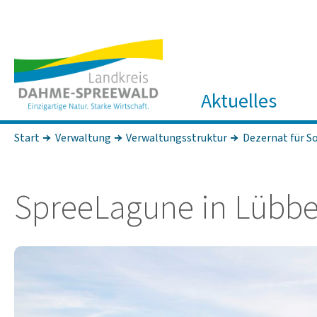
Aktuelles
Start
Verwaltung
Verwaltungsstruktur
Dezernat für So
Spree­La­gune in Lübb