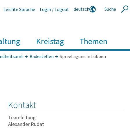
deutsch
Suche
Leichte Sprache
Login / Logout
Suche
english
polski
serbski
altung
Kreistag
Themen
ndheitsamt
Badestellen
SpreeLagune in Lübben
Kontakt
Teamleitung
Alexander Rudat