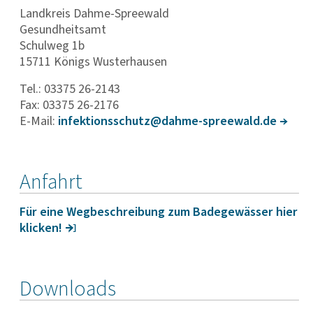
Landkreis Dahme-Spreewald
Gesundheitsamt
Schulweg 1b
15711 Königs Wusterhausen
Tel.: 03375 26-2143
Fax: 03375 26-2176
E-Mail:
infek­ti­ons­schutz@dahme-spree­wald.de
Anfahrt
Für eine Wegbe­schrei­bung zum Bade­ge­wässer hier
klicken!
Downloads