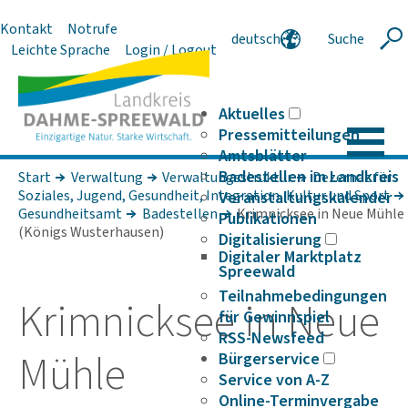
Kontakt
Notrufe
deutsch
Suche
Suche
Leichte Sprache
Login / Logout
english
polski
serbski
Aktuelles
Pressemitteilungen
Amtsblätter
Badestellen im Landkreis
Start
Verwaltung
Verwaltungsstruktur
Dezernat für
Soziales, Jugend, Gesundheit, Integration, Kultur und Sport
Veranstaltungskalender
Gesundheitsamt
Badestellen
Krimnicksee in Neue Mühle
Publikationen
(Königs Wusterhausen)
Digitalisierung
Digitaler Marktplatz
Spreewald
Teilnahmebedingungen
Krim­nicksee in Neue
für Gewinnspiel
RSS-Newsfeed
Mühle
Bürgerservice
Service von A-Z
Online-Terminvergabe