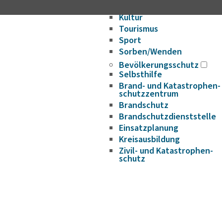
Freizeit
Kultur
Tourismus
Sport
Sorben/Wenden
Bevöl­ke­rungs­schutz
Selbst­hilfe
Brand- und Kata­s­tro­­phen­­
schutz­­zen­trum
Brand­schutz
Brand­schutz­dienst­stelle
Einsatz­pla­nung
Kreis­aus­­bil­­dung
Zivil- und Kata­s­tro­­phen­­
schutz