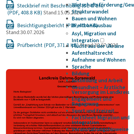
Wirtschaftsförderung/Ge
Steckbrief mit Beschreibung (DE & EN)
Strukturwandel
Stand:15.05.2026
Bauen und Wohnen
Besichtigungsbericht
Breitbandausbau
Stand:30.07.2026
Asyl, Migration und
Integration
Prüfbericht
Stand:30.07.2026
Flucht aus der Ukraine
Aufenthaltsrecht
Aufnahme und Wohnen
Sprache
Bildung
Ausbildung und Arbeit
Gesundheit – Ärztliche
Versorgung im Landkreis
Engagement und
Begegnung
Sport und Freizeit
FactSheet Migration und
Integration
Veranstaltungshinweise