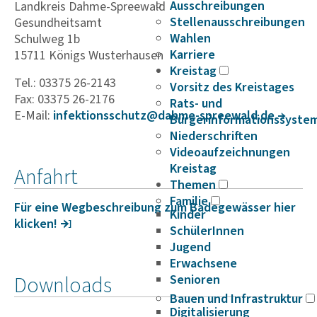
Ausschreibungen
Landkreis Dahme-Spreewald
Stellenausschreibungen
Gesundheitsamt
Wahlen
Schulweg 1b
Karriere
15711 Königs Wusterhausen
Kreistag
Tel.: 03375 26-2143
Vorsitz des Kreistages
Fax: 03375 26-2176
Rats- und
E-Mail:
infek­ti­ons­schutz@dahme-spree­wald.de
Bürgerinformationssyste
Niederschriften
Videoaufzeichnungen
Kreistag
Anfahrt
Themen
Familie
Für eine Wegbe­schrei­bung zum Bade­ge­wässer hier
Kinder
klicken!
SchülerInnen
Jugend
Erwachsene
Downloads
Senioren
Bauen und Infrastruktur
Digitalisierung