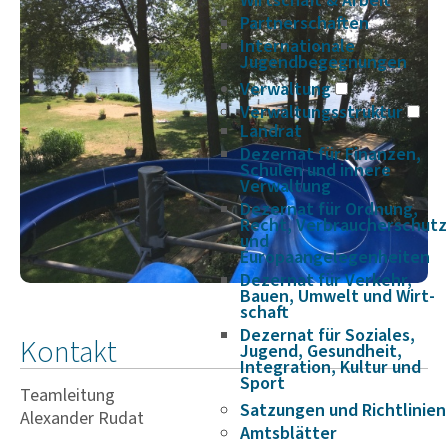
Wirtschaft & Arbeit
Partnerschaften
Internationale
Jugendbegegnungen
Verwaltung
Verwaltungsstruktur
Landrat
Dezernat für Finanzen,
Schulen und innere
Verwaltung
Dezernat für Ordnung,
Recht, Verbraucherschutz
und
Europaangelegenheiten
Dezernat für Verkehr,
Bauen, Umwelt und Wirt­
schaft
Dezernat für Soziales,
Kontakt
Jugend, Gesundheit,
Integration, Kultur und
Sport
Teamleitung
Satzungen und Richtlinien
Alexander Rudat
Amtsblätter