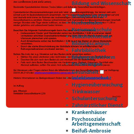
Bildung und Wissenschaft
Schulen im LDS
Hochschulen
Kreismusikschule
Volkshochschule
Bildungscampus
Fahrbibliothek
Bildungsplattform
Förderungen
Gesundheit
Infektionsschutz
Hygieneüberwachung
Trinkwasser
Schuluntersuchung
Zahnärztlicher Dienst
Krankenhäuser
Psychosoziale
Arbeitsgemeinschaft
Beifuß-Ambrosie