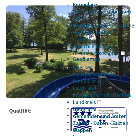
Formulare
Stellenausschreibungen
i-Kfz
Kennzeichenreservierung
Bankbriefauskunft
Onleihe
Ausschreibungen
Geoportal & Karten
Geodienste
Maerker
Partnerschaft für
Demokratie
Land- und
Forstwirtschaftsflächen
Landkreis
Geografie
Qualität:
Gemeinden und Ämter
Zahlen - Daten - Fakten
Wappen