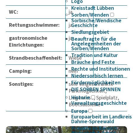
Logo
Kreisstadt Lübben
WC:
ja
Sorben/Wenden
Sorbische/Wendische
Rettungsschwimmer:
ja
Geschichte
Siedlungsgebiet
gastronomische
ja
Beauftragte für die
Angelegenheiten der
Einrichtungen:
Sorben/Wenden
Tradition und Kultur
Strandbeschaffenheit:
Wiese
Bräuche und Feste
Rechte und Institutionen
Camping:
nein
Niedersorbisch lernen
Fördermöglichkeiten
Sonstiges:
sehr eingeschränkte
DIE SORBEN SPINNEN
Parkmöglichkeit,
Historie
Liegewiese, Spielplatz,
Verwaltungsgeschichte
Bootsausleihe
Europa
Europaarbeit im Landkreis
Dahme-Spreewald
Projekte im Bereich