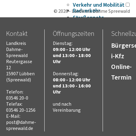
Verkehr und Mobilität
Radverkehr
© 2026 - Landkreis Dahme Spreewald
Straßennetz
ÖPNV
Hafen- und
Kontakt
Öffnungszeiten
Schnellzu
Wasserstraßen
Flughafen
Landkreis
Dienstag:
Bürgerse
Dahme-
09:00 - 12:00 Uhr
Umwelt
i-Kfz
Spreewald
und 13:00 - 18:00
Tierschutz (Tierhaltung
Reutergasse
Uhr
und Jagd)
Online-
12
Landwirtschaft
15907 Lübben
Donnerstag:
Seen und Flüsse
Termin
(Spreewald)
08:00 - 12:00 Uhr
Abfall
und 13:00 - 16:00
Naturschutz
Telefon:
Uhr
Biosphärenreservat
03546 20-0
Spreewald
Telefax:
und nach
Naturparke
03546 20-1256
Vereinbarung
Naturwelt Lieberoser
E-Mail:
Heide
post@dahme-
Klimaschutz und
spreewald.de
Klimaanpassung