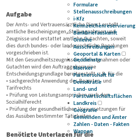
Formulare
Stellenausschreibungen
Aufgabe
i-Kfz
Der Amts- und Vertrauensärztliche Dienst erstellt
Kennzeichenreservierung
amtliche Bescheinigungen, Stellungnahmen und
Bankbriefauskunft
Zeugnisse und erstattet amtliche Gutachten, soweit
Onleihe
dies durch bundes- oder landesrechtliche Regelungen
Ausschreibungen
vorgeschrieben ist.
Geoportal & Karten
Mit den Gesundheitszeugnissen, Stellungnahmen oder
Geodienste
Gutachten wird den Auftraggebern eine
Maerker
Entscheidungsgrundlage bereitgestellt, z.B. für die
Partnerschaft für
• sachgerechte Anwendung des Beamten- und
Demokratie
Tarifrechts
Land- und
• Prüfung von Leistungsansprüchen nach dem
Forstwirtschaftsflächen
Sozialhilferecht
Landkreis
• Prüfung der gesundheitlichen Voraussetzungen für
Geografie
das Ausüben bestimmter Tätigkeiten.
Gemeinden und Ämter
Zahlen - Daten - Fakten
Wappen
Benötigte Unterlagen für die