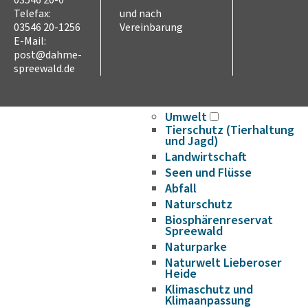
03546 20-0
Verkehr und Mobilität
Telefax:
und nach
Radverkehr
03546 20-1256
Vereinbarung
Straßennetz
E-Mail:
post@dahme-
ÖPNV
spreewald.de
Hafen- und
Wasserstraßen
Flughafen
Umwelt
Tierschutz (Tierhaltung
und Jagd)
Landwirtschaft
Seen und Flüsse
Abfall
Naturschutz
Biosphärenreservat
Spreewald
Naturparke
Naturwelt Lieberoser
Heide
Klimaschutz und
Klimaanpassung