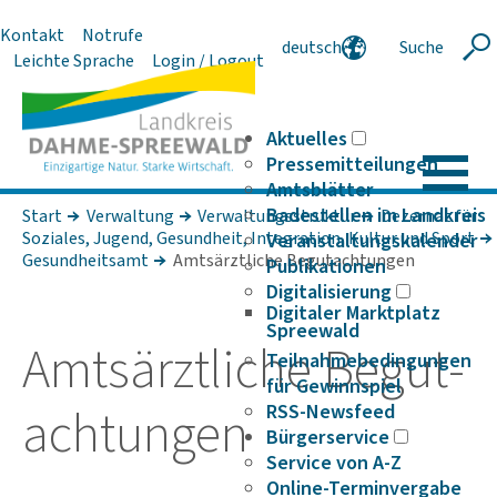
Kontakt
Notrufe
deutsch
Suche
Suche
Leichte Sprache
Login / Logout
english
polski
serbski
Aktuelles
Pressemitteilungen
Amtsblätter
Badestellen im Landkreis
Start
Verwaltung
Verwaltungsstruktur
Dezernat für
Soziales, Jugend, Gesundheit, Integration, Kultur und Sport
Veranstaltungskalender
Gesundheitsamt
Amtsärztliche Begutachtungen
Publikationen
Digitalisierung
Digitaler Marktplatz
Spreewald
Amts­ärzt­liche Begut­
Teilnahmebedingungen
für Gewinnspiel
ach­tungen
RSS-Newsfeed
Bürgerservice
Service von A-Z
Online-Terminvergabe