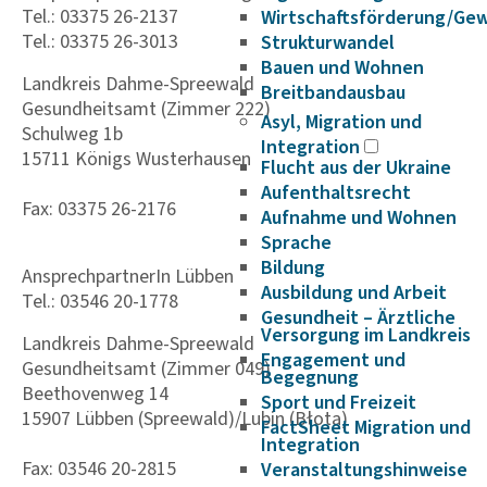
Tel.: 03375 26-2137
Wirtschaftsförderung/Ge
Tel.: 03375 26-3013
Strukturwandel
Bauen und Wohnen
Landkreis Dahme-Spreewald
Breitbandausbau
Gesundheitsamt (Zimmer 222)
Asyl, Migration und
Schulweg 1b
Integration
15711 Königs Wusterhausen
Flucht aus der Ukraine
Aufenthaltsrecht
Fax: 03375 26-2176
Aufnahme und Wohnen
Sprache
Bildung
AnsprechpartnerIn Lübben
Ausbildung und Arbeit
Tel.: 03546 20-1778
Gesundheit – Ärztliche
Versorgung im Landkreis
Landkreis Dahme-Spreewald
Engagement und
Gesundheitsamt (Zimmer 049)
Begegnung
Beethovenweg 14
Sport und Freizeit
15907 Lübben (Spreewald)/Lubin (Błota)
FactSheet Migration und
Integration
Fax: 03546 20-2815
Veranstaltungshinweise