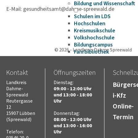
Bildung und Wissenschaft
E-Mail: gesundheitsamt@dahme-spreewald.de
Schulen im LDS
Hochschulen
Kreismusikschule
Volkshochschule
Bildungscampus
© 2026 - Landkreis Dahme Spreewald
Fahrbibliothek
Bildungsplattform
Förderungen
Kontakt
Öffnungszeiten
Schnellzu
Gesundheit
Infektionsschutz
Landkreis
Dienstag:
Bürgerse
Hygieneüberwachung
Dahme-
09:00 - 12:00 Uhr
Trinkwasser
i-Kfz
Spreewald
und 13:00 - 18:00
Reutergasse
Uhr
Schuluntersuchung
Online-
12
Zahnärztlicher Dienst
15907 Lübben
Donnerstag:
Krankenhäuser
Termin
(Spreewald)
08:00 - 12:00 Uhr
Psychosoziale
und 13:00 - 16:00
Arbeitsgemeinschaft
Telefon:
Uhr
Beifuß-Ambrosie