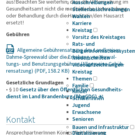
aus!Beachten Sie weiterhin, dass die Untersuchung im
Ausschreibungen
Gesundheitsamt nicht die medizinische Untersuchung
Stellenausschreibungen
oder Behandlung durch die Hausärztin/den Hausarzt
Wahlen
ersetzt!
Karriere
Kreistag
Gebühren
Vorsitz des Kreistages
Rats- und
Allge­meine Gebüh­ren­sat­zung des Land­kreises
Bürgerinformationssyste
Dahme-Spree­wald über die Erhe­bung von Verwal­
Niederschriften
tungs- und Benut­zungs­ge­bühren (Allge­meine Gebüh­
Videoaufzeichnungen
ren­sat­zung)
Kreistag
Themen
Gesetzliche Grundlagen
Familie
• § 10
Gesetz über den Öffent­li­chen Gesund­heits­
Kinder
dienst im Land Bran­den­burg (BbgGDG)
SchülerInnen
Jugend
Erwachsene
Kontakt
Senioren
Bauen und Infrastruktur
AnsprechpartnerInnen Königs Wusterhausen
Digitalisierung