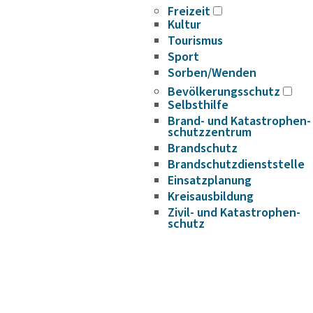
Freizeit
Kultur
Tourismus
Sport
Sorben/Wenden
Bevöl­ke­rungs­schutz
Selbst­hilfe
Brand- und Kata­s­tro­­phen­­
schutz­­zen­trum
Brand­schutz
Brand­schutz­dienst­stelle
Einsatz­pla­nung
Kreis­aus­­bil­­dung
Zivil- und Kata­s­tro­­phen­­
schutz