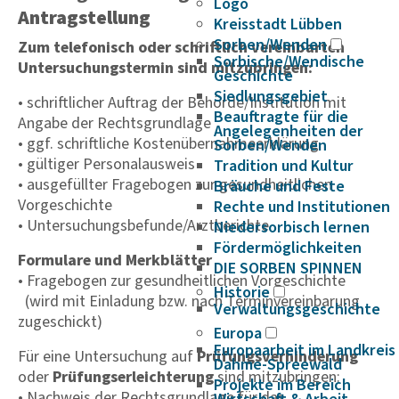
Logo
Antragstellung
Kreisstadt Lübben
Sorben/Wenden
Zum telefonisch oder schriftlich vereinbarten
Sorbische/Wendische
Untersuchungstermin sind mitzubringen:
Geschichte
Siedlungsgebiet
• schriftlicher Auftrag der Behörde/Institution mit
Beauftragte für die
Angabe der Rechtsgrundlage
Angelegenheiten der
• ggf. schriftliche Kostenübernahmeerklärung
Sorben/Wenden
• gültiger Personalausweis
Tradition und Kultur
• ausgefüllter Fragebogen zur gesundheitlichen
Bräuche und Feste
Vorgeschichte
Rechte und Institutionen
• Untersuchungsbefunde/Arztberichte
Niedersorbisch lernen
Fördermöglichkeiten
Formulare und Merkblätter
DIE SORBEN SPINNEN
• Fragebogen zur gesundheitlichen Vorgeschichte
Historie
(wird mit Einladung bzw. nach Terminvereinbarung
Verwaltungsgeschichte
zugeschickt)
Europa
Europaarbeit im Landkreis
Für eine Untersuchung auf
Prüfungsverhinderung
Dahme-Spreewald
oder
Prüfungserleichterung
sind mitzubringen:
Projekte im Bereich
• Nachweis der Rechtsgrundlage für das