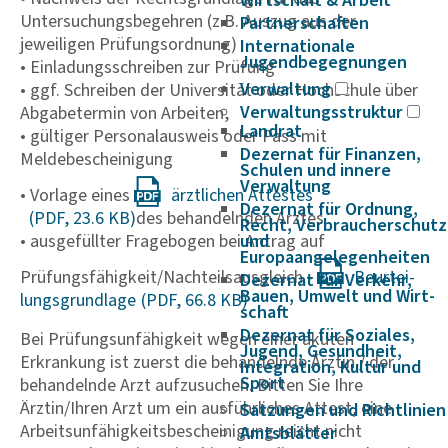
Wirtschaft & Arbeit
Untersuchungsbegehren (z.B. Auszug aus der
Partnerschaften
jeweiligen Prüfungsordnung)
Internationale
Jugendbegegnungen
• Einladungsschreiben zur Prüfung
Verwaltung
• ggf. Schreiben der Universität oder Hochschule über
Verwaltungsstruktur
Abgabetermin von Arbeiten,
Landrat
• gültiger Personalausweis oder Pass mit
Dezernat für Finanzen,
Meldebescheinigung
Schulen und innere
Verwaltung
•
Vorlage eines
ärzt­li­chen Attestes
Dezernat für Ordnung,
des behandelnden Arztes
Recht, Verbraucherschutz
• ausgefüllter Fragebogen bei Antrag auf
und
Europaangelegenheiten
Prüfungsfähigkeit/Nachteilsausgleich -
Beur­tei­
Dezernat für Verkehr,
Bauen, Umwelt und Wirt­
lungs­grund­lage
schaft
Dezernat für Soziales,
Bei Prüfungsunfähigkeit wegen einer akuten
Jugend, Gesundheit,
Erkrankung ist zuerst die behandelnde Ärztin / der
Integration, Kultur und
Sport
behandelnde Arzt aufzusuchen. Bitten Sie Ihre
Ärztin/Ihren Arzt um ein ausführliches Attest, eine
Satzungen und Richtlinien
Arbeitsunfähigkeitsbescheinigung reicht nicht
Amtsblätter