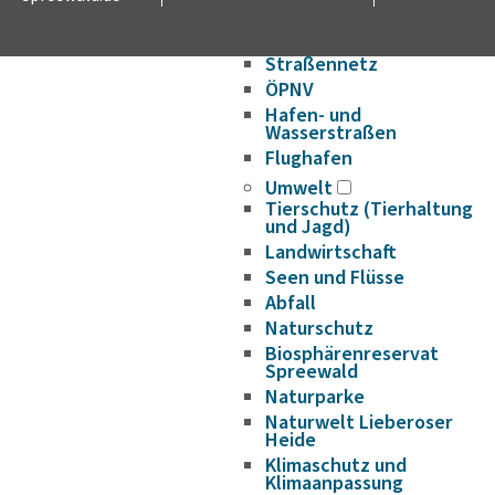
Verkehr und Mobilität
Radverkehr
Straßennetz
ÖPNV
Hafen- und
Wasserstraßen
Flughafen
Umwelt
Tierschutz (Tierhaltung
und Jagd)
Landwirtschaft
Seen und Flüsse
Abfall
Naturschutz
Biosphärenreservat
Spreewald
Naturparke
Naturwelt Lieberoser
Heide
Klimaschutz und
Klimaanpassung