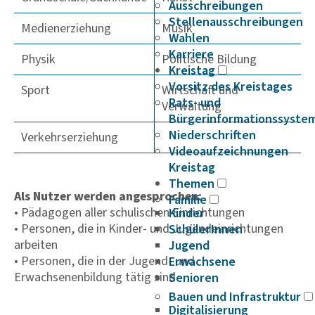
Ausschreibungen
Stellenausschreibungen
Medienerziehung
Musik
Wahlen
Karriere
Physik
Politische Bildung
Kreistag
Vorsitz des Kreistages
Sport
Wirtschaft und
Rats- und
Verwaltung
Bürgerinformationssyste
Niederschriften
Verkehrserziehung
Videoaufzeichnungen
Kreistag
Themen
Als Nutzer werden angesprochen:
Familie
• Pädagogen aller schulischen Einrichtungen
Kinder
• Personen, die in Kinder- und Jugendeinrichtungen
SchülerInnen
arbeiten
Jugend
• Personen, die in der Jugend- und
Erwachsene
Erwachsenenbildung tätig sind
Senioren
Bauen und Infrastruktur
Digitalisierung