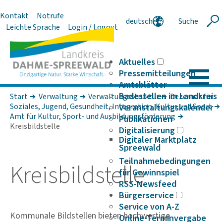
Kontakt
Notrufe
deutsch
Suche
Suche
Leichte Sprache
Login / Logout
english
polski
serbski
Aktuelles
Pressemitteilungen
Amtsblätter
Badestellen im Landkreis
Start
Verwaltung
Verwaltungsstruktur
Dezernat für
Soziales, Jugend, Gesundheit, Integration, Kultur und Sport
Veranstaltungskalender
Amt für Kultur, Sport- und Ausbildungsförderung
Publikationen
Kreisbildstelle
Digitalisierung
Digitaler Marktplatz
Spreewald
Teilnahmebedingungen
Kreis­bild­stelle
für Gewinnspiel
RSS-Newsfeed
Bürgerservice
Service von A-Z
Kommunale Bildstellen bieten hochwertige
Online-Terminvergabe