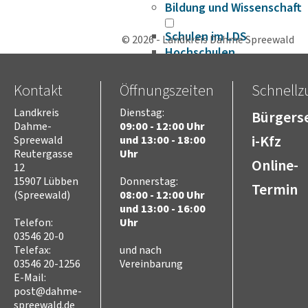
Bildung und Wissenschaft
Schulen im LDS
© 2026 - Landkreis Dahme Spreewald
Hochschulen
Kreismusikschule
Volkshochschule
Kontakt
Öffnungszeiten
Schnellzu
Bildungscampus
Landkreis
Dienstag:
Bürgerse
Fahrbibliothek
Dahme-
09:00 - 12:00 Uhr
Bildungsplattform
i-Kfz
Spreewald
und 13:00 - 18:00
Förderungen
Reutergasse
Uhr
Online-
Gesundheit
12
Infektionsschutz
15907 Lübben
Donnerstag:
Termin
Hygieneüberwachung
(Spreewald)
08:00 - 12:00 Uhr
und 13:00 - 16:00
Trinkwasser
Telefon:
Uhr
Schuluntersuchung
03546 20-0
Zahnärztlicher Dienst
Telefax:
und nach
Krankenhäuser
03546 20-1256
Vereinbarung
Psychosoziale
E-Mail:
Arbeitsgemeinschaft
post@dahme-
Beifuß-Ambrosie
spreewald.de