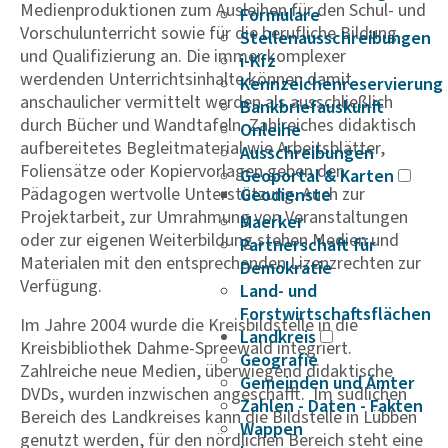
Medienproduktionen zum Ausleihen für den Schul- und
Formulare
Vorschulunterricht sowie für die berufliche Bildung
Stellenausschreibungen
und Qualifizierung an. Die immer komplexer
i-Kfz
werdenden Unterrichtsinhalte können damit
Kennzeichenreservierung
anschaulicher vermittelt werden als ausschließlich
Bankbriefauskunft
durch Bücher und Wandtafeln. Zahlreiches didaktisch
Onleihe
aufbereitetes Begleitmaterial wie Arbeitsblätter,
Ausschreibungen
Foliensätze oder Kopiervorlagen geben den
Geoportal & Karten
Pädagogen wertvolle Unterstützung. Auch zur
Geodienste
Projektarbeit, zur Umrahmung von Veranstaltungen
Maerker
oder zur eigenen Weiterbildung stehen Medien und
Partnerschaft für
Materialen mit den entsprechenden Lizenzrechten zur
Demokratie
Verfügung.
Land- und
Forstwirtschaftsflächen
Im Jahre 2004 wurde die Kreisbildstelle in die
Landkreis
Kreisbibliothek Dahme-Spreewald integriert.
Geografie
Zahlreiche neue Medien, überwiegend didaktische
Gemeinden und Ämter
DVDs, wurden inzwischen angeschafft. Im südlichen
Zahlen - Daten - Fakten
Bereich des Landkreises kann die Bildstelle in Lübben
Wappen
genutzt werden, für den nördlichen Bereich steht eine