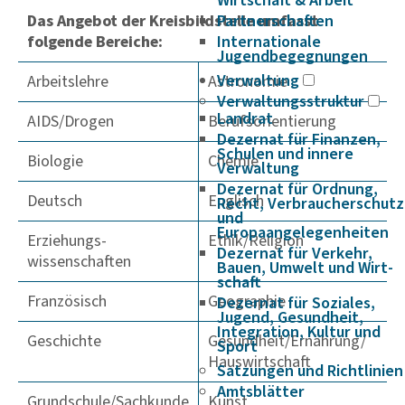
Wirtschaft & Arbeit
Das Angebot der Kreisbildstelle umfasst
Partnerschaften
folgende Bereiche:
Internationale
Jugendbegegnungen
Verwaltung
Arbeitslehre
Astronomie
Verwaltungsstruktur
Landrat
AIDS/Drogen
Berufsorientierung
Dezernat für Finanzen,
Schulen und innere
Biologie
Chemie
Verwaltung
Dezernat für Ordnung,
Deutsch
Englisch
Recht, Verbraucherschutz
und
Europaangelegenheiten
Erziehungs-
Ethik/Religion
Dezernat für Verkehr,
wissenschaften
Bauen, Umwelt und Wirt­
schaft
Französisch
Geographie
Dezernat für Soziales,
Jugend, Gesundheit,
Integration, Kultur und
Geschichte
Gesundheit/Ernährung/
Sport
Hauswirtschaft
Satzungen und Richtlinien
Amtsblätter
Grundschule/Sachkunde
Kunst