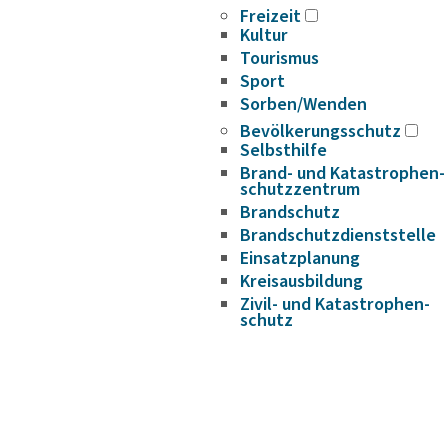
Freizeit
Kultur
Tourismus
Sport
Sorben/Wenden
Bevöl­ke­rungs­schutz
Selbst­hilfe
Brand- und Kata­s­tro­­phen­­
schutz­­zen­trum
Brand­schutz
Brand­schutz­dienst­stelle
Einsatz­pla­nung
Kreis­aus­­bil­­dung
Zivil- und Kata­s­tro­­phen­­
schutz