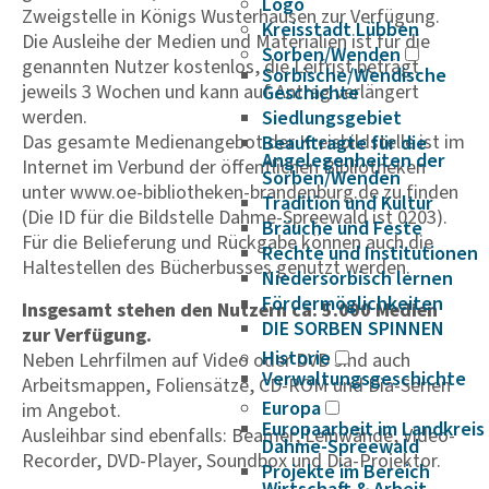
Logo
Zweigstelle in Königs Wusterhausen zur Verfügung.
Kreisstadt Lübben
Die Ausleihe der Medien und Materialien ist für die
Sorben/Wenden
genannten Nutzer kostenlos, die Leifrist beträgt
Sorbische/Wendische
jeweils 3 Wochen und kann auf Antrag verlängert
Geschichte
werden.
Siedlungsgebiet
Das gesamte Medienangebot der Kreisbildstelle ist im
Beauftragte für die
Angelegenheiten der
Internet im Verbund der öffentlichen Bibliotheken
Sorben/Wenden
unter www.oe-bibliotheken-brandenburg.de zu finden
Tradition und Kultur
(Die ID für die Bildstelle Dahme-Spreewald ist 0203).
Bräuche und Feste
Für die Belieferung und Rückgabe können auch die
Rechte und Institutionen
Haltestellen des Bücherbusses genutzt werden.
Niedersorbisch lernen
Fördermöglichkeiten
Insgesamt stehen den Nutzern ca. 5.000 Medien
DIE SORBEN SPINNEN
zur Verfügung.
Historie
Neben Lehrfilmen auf Video oder DVD sind auch
Verwaltungsgeschichte
Arbeitsmappen, Foliensätze, CD-ROM und Dia-Serien
Europa
im Angebot.
Europaarbeit im Landkreis
Ausleihbar sind ebenfalls: Beamer, Leinwände, Video-
Dahme-Spreewald
Recorder, DVD-Player, Soundbox und Dia-Projektor.
Projekte im Bereich