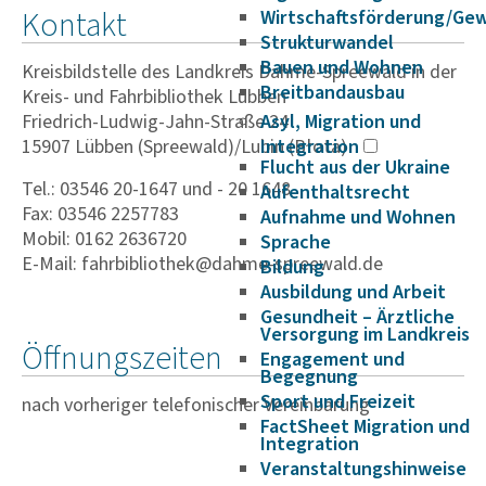
Kontakt
Wirtschaftsförderung/Ge
Strukturwandel
Bauen und Wohnen
Kreisbildstelle des Landkreis Dahme-Spreewald in der
Breitbandausbau
Kreis- und Fahrbibliothek Lübben
Friedrich-Ludwig-Jahn-Straße 24
Asyl, Migration und
15907 Lübben (Spreewald)/Lubin (Błota)
Integration
Flucht aus der Ukraine
Tel.: 03546 20-1647 und - 20 1648
Aufenthaltsrecht
Fax: 03546 2257783
Aufnahme und Wohnen
Mobil: 0162 2636720
Sprache
E-Mail: fahrbibliothek@dahme-spreewald.de
Bildung
Ausbildung und Arbeit
Gesundheit – Ärztliche
Versorgung im Landkreis
Öffnungszeiten
Engagement und
Begegnung
Sport und Freizeit
nach vorheriger telefonischer Vereinbarung
FactSheet Migration und
Integration
Veranstaltungshinweise