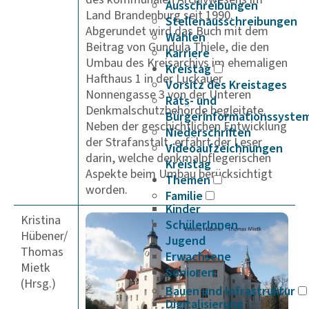
Ausschreibungen
Land Brandenburg seit 1990.
Stellenausschreibungen
Abgerundet wird das Buch mit dem
Wahlen
Beitrag von Gundula Thiele, die den
Karriere
Umbau des Kreisarchivs im ehemaligen
Kreistag
Hafthaus 1 in der Luckauer
Vorsitz des Kreistages
Nonnengasse 3 von der Unteren
Rats- und
Denkmalschutzbehörde begleitete.
Bürgerinformationssyste
Neben der geschichtlichen Entwicklung
Niederschriften
der Strafanstalt, erfährt der Leser
Videoaufzeichnungen
darin, welche denkmalpflegerischen
Kreistag
Aspekte beim Umbau berücksichtigt
Themen
worden.
Familie
Kinder
Kristina
SchülerInnen
Hübener/
Jugend
Thomas
Erwachsene
Mietk
Senioren
(Hrsg.)
Bauen und Infrastruktur
Digitalisierung