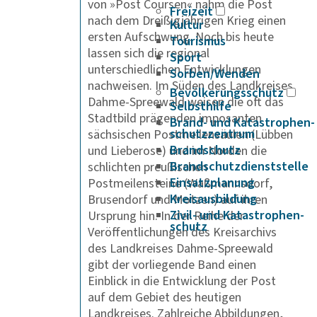
von »Post Coursen« nahm die Post
Freizeit
nach dem Dreißigjährigen Krieg einen
Kultur
ersten Aufschwung. Noch bis heute
Tourismus
lassen sich die regional
Sport
unterschiedlichen Entwicklungen
Sorben/Wenden
nachweisen. Im Süden des Landkreises
Bevöl­ke­rungs­schutz
Dahme-Spreewald weisen die oft das
Selbst­hilfe
Stadtbild prägenden imposanten
Brand- und Kata­s­tro­­phen­­
schutz­­zen­trum
sächsischen Postmeilensäulen (Lübben
Brand­schutz
und Lieberose) und im Norden die
Brand­schutz­dienst­stelle
schlichten preußischen
Einsatz­pla­nung
Postmeilensteine (Waßmannsdorf,
Kreis­aus­­bil­­dung
Brusendorf und Motzen) auf ihren
Zivil- und Kata­s­tro­­phen­­
Ursprung hin. In der Reihe der
schutz
Veröffentlichungen des Kreisarchivs
des Landkreises Dahme-Spreewald
gibt der vorliegende Band einen
Einblick in die Entwicklung der Post
auf dem Gebiet des heutigen
Landkreises. Zahlreiche Abbildungen,