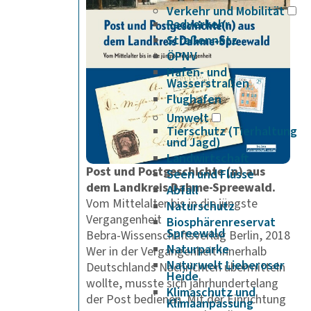
Verkehr und Mobilität
Radverkehr
Straßennetz
ÖPNV
Hafen- und
Wasserstraßen
Flughafen
Umwelt
Tierschutz (Tierhaltung
und Jagd)
Landwirtschaft
Post und Postgeschichte (n) aus
Seen und Flüsse
dem Landkreis Dahme-Spreewald.
Abfall
Vom Mittelalter bis in die jüngste
Naturschutz
Vergangenheit
Biosphärenreservat
Spreewald
Bebra-Wissenschaftsverlag Berlin, 2018
Naturparke
Wer in der Vergangenheit innerhalb
Naturwelt Lieberoser
Deutschlands Nachrichten übermitteln
Heide
wollte, musste sich jahrhundertelang
Klimaschutz und
der Post bedienen. Mit der Einrichtung
Klimaanpassung