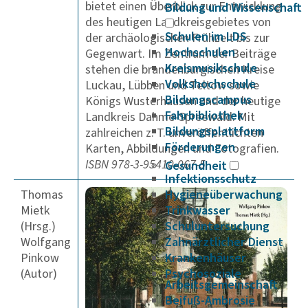
bietet einen Überblick zur Entwicklung
Bildung und Wissenschaft
des heutigen Landkreisgebietes von
Schulen im LDS
der archäologischen Frühzeit bis zur
Hochschulen
Gegenwart. Im Zentrum der Beiträge
Kreismusikschule
stehen die brandenburgischen Kreise
Volkshochschule
Luckau, Lübben und Teltow sowie
Bildungscampus
Königs Wusterhausen und der heutige
Fahrbibliothek
Landkreis Dahme-Spreewald. Mit
Bildungsplattform
zahlreichen z. T. unveröffentlichten
Förderungen
Karten, Abbildungen und Fotografien.
ISBN 978-3-95410-067-5
Gesundheit
Infektionsschutz
Thomas
Hygieneüberwachung
Mietk
Trinkwasser
(Hrsg.)
Schuluntersuchung
Wolfgang
Zahnärztlicher Dienst
Pinkow
Krankenhäuser
(Autor)
Psychosoziale
Arbeitsgemeinschaft
Beifuß-Ambrosie