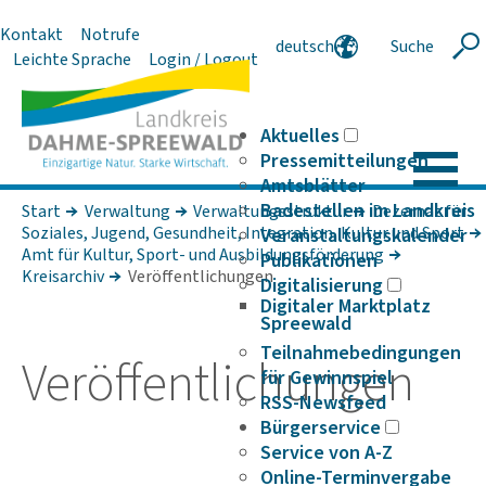
Kontakt
Notrufe
deutsch
Suche
Suche
Leichte Sprache
Login / Logout
english
polski
serbski
Aktuelles
Pressemitteilungen
Amtsblätter
Badestellen im Landkreis
Start
Verwaltung
Verwaltungsstruktur
Dezernat für
Soziales, Jugend, Gesundheit, Integration, Kultur und Sport
Veranstaltungskalender
Amt für Kultur, Sport- und Ausbildungsförderung
Publikationen
Kreisarchiv
Veröffentlichungen
Digitalisierung
Digitaler Marktplatz
Spreewald
Teilnahmebedingungen
Veröf­fent­li­chungen
für Gewinnspiel
RSS-Newsfeed
Bürgerservice
Service von A-Z
Online-Terminvergabe