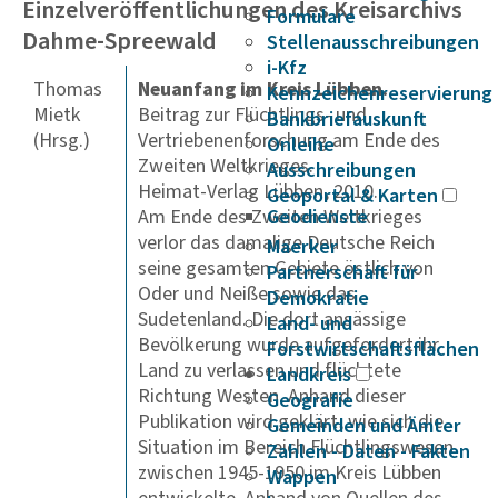
Einzelveröffentlichungen des Kreisarchivs
Formulare
Dahme-Spreewald
Stellenausschreibungen
i-Kfz
Thomas
Neuanfang im Kreis Lübben.
Kennzeichenreservierung
Mietk
Beitrag zur Flüchtlings- und
Bankbriefauskunft
(Hrsg.)
Vertriebenenforschung am Ende des
Onleihe
Zweiten Weltkrieges.
Ausschreibungen
Heimat-Verlag Lübben, 2010.
Geoportal & Karten
Am Ende des Zweiten Weltkrieges
Geodienste
verlor das damalige Deutsche Reich
Maerker
seine gesamten Gebiete östlich von
Partnerschaft für
Oder und Neiße sowie das
Demokratie
Sudetenland. Die dort ansässige
Land- und
Bevölkerung wurde aufgefordert ihr
Forstwirtschaftsflächen
Land zu verlassen und flüchtete
Landkreis
Richtung Westen. Anhand dieser
Geografie
Publikation wird geklärt, wie sich die
Gemeinden und Ämter
Situation im Bereich Flüchtlingswesen
Zahlen - Daten - Fakten
zwischen 1945-1950 im Kreis Lübben
Wappen