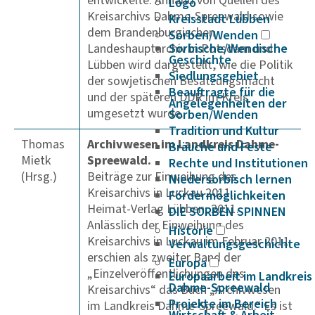
entwickelte. Anhand von Quellen des
Logo
Kreisarchivs Dahme-Spreewald sowie
Kreisstadt Lübben
dem Brandenburgischen
Sorben/Wenden
Landeshauptarchiv in Potsdam und
Sorbische/Wendische
Geschichte
Lübben wird dargestellt, wie die Politik
Siedlungsgebiet
der sowjetischen Besatzungsmacht
Beauftragte für die
und der späteren DDR im Kreis
Angelegenheiten der
umgesetzt wurde.
Sorben/Wenden
Tradition und Kultur
Thomas
Archivwesen im Landkreis Dahme-
Bräuche und Feste
Mietk
Spreewald.
Rechte und Institutionen
(Hrsg.)
Beiträge zur Einweihung des
Niedersorbisch lernen
Kreisarchivs in Luckau 2011.
Fördermöglichkeiten
Heimat-Verlag Lübben, 2011.
DIE SORBEN SPINNEN
Anlässlich der Einweihung des
Historie
Kreisarchivs in Luckau im Februar 2011
Verwaltungsgeschichte
erschien als zweiter Band der
Europa
„Einzelveröffentlichungen des
Europaarbeit im Landkreis
Dahme-Spreewald
Kreisarchivs“ das Buch „Archivwesen
Projekte im Bereich
im Landkreis Dahme-Spreewald.“ Es ist