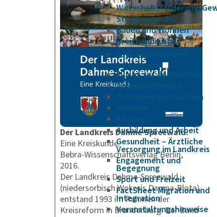
Wirtschaftsförderung/Ge
Strukturwandel
Bauen und Wohnen
Breitbandausbau
Asyl, Migration und
Integration
Flucht aus der Ukraine
Aufenthaltsrecht
Aufnahme und Wohnen
Sprache
Bildung
Ausbildung und Arbeit
Der Landkreis Dahme-Spreewald.
Gesundheit – Ärztliche
Eine Kreiskunde.
Versorgung im Landkreis
Bebra-Wissenschaftsverlag Berlin,
Engagement und
2016.
Begegnung
Der Landkreis Dahme-Spreewald
Sport und Freizeit
(niedersorbisch Wokrejs Damna-Blota)
FactSheet Migration und
Integration
entstand 1993 im Rahmen der
Veranstaltungshinweise
Kreisreform in Brandenburg. Der Band