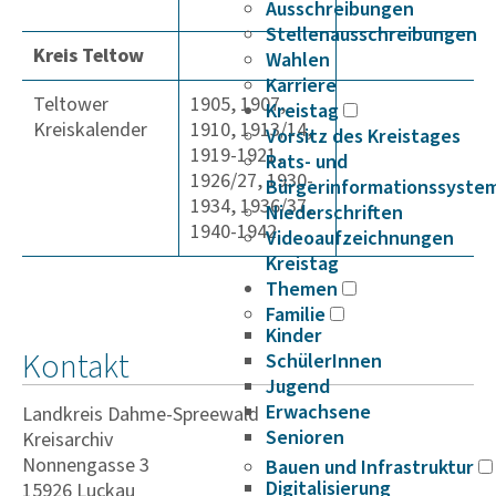
Ausschreibungen
Stellenausschreibungen
Kreis Teltow
Wahlen
Karriere
Teltower
1905, 1907,
Kreistag
Kreiskalender
1910, 1913/14,
Vorsitz des Kreistages
1919-1921,
Rats- und
1926/27, 1930-
Bürgerinformationssyste
1934, 1936/37,
Niederschriften
1940-1942
Videoaufzeichnungen
Kreistag
Themen
Familie
Kinder
Kontakt
SchülerInnen
Jugend
Erwachsene
Landkreis Dahme-Spreewald
Senioren
Kreisarchiv
Nonnengasse 3
Bauen und Infrastruktur
Digitalisierung
15926 Luckau