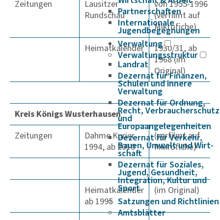
Wirtschaft & Arbeit
Zeitungen
Lausitzer
von 1955-1996
Partnerschaften
Rundschau
(verfilmt auf
Internationale
Mikrofiche)
Jugendbegegnungen
Verwaltung
Heimatkalender
1930/31, ab
Verwaltungsstruktur
1968 (im
Landrat
Original)
Dezernat für Finanzen,
Schulen und innere
Verwaltung
Dezernat für Ordnung,
Recht, Verbraucherschutz
Kreis Königs Wusterhausen
und
Europaangelegenheiten
Zeitungen
Dahme Kurier
(verfilmt auf
Dezernat für Verkehr,
Bauen, Umwelt und Wirt­
1994, ab 2010
Mikrofiche)
schaft
Dezernat für Soziales,
Jugend, Gesundheit,
Integration, Kultur und
Sport
Heimatkalender
(im Original)
ab 1995
Satzungen und Richtlinien
Amtsblätter