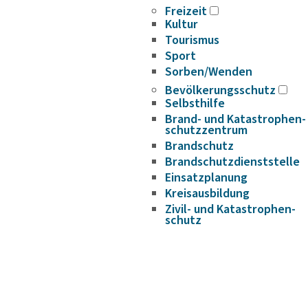
Freizeit
Kultur
Tourismus
Sport
Sorben/Wenden
Bevöl­ke­rungs­schutz
Selbst­hilfe
Brand- und Kata­s­tro­­phen­­
schutz­­zen­trum
Brand­schutz
Brand­schutz­dienst­stelle
Einsatz­pla­nung
Kreis­aus­­bil­­dung
Zivil- und Kata­s­tro­­phen­­
schutz