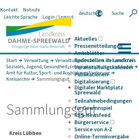
Kontakt
Notrufe
deutsch
Suche
Suche
Leichte Sprache
Login / Logout
english
polski
serbski
Aktuelles
Pressemitteilungen
Amtsblätter
Badestellen im Landkreis
Start
Verwaltung
Verwaltungsstruktur
Dezernat für
Soziales, Jugend, Gesundheit, Integration, Kultur und Sport
Veranstaltungskalender
Amt für Kultur, Sport- und Ausbildungsförderung
Publikationen
Kreisarchiv
Sammlungsgut
Digitalisierung
Digitaler Marktplatz
Spreewald
Teilnahmebedingungen
Samm­lungsgut
für Gewinnspiel
RSS-Newsfeed
Bürgerservice
Service von A-Z
Kreis Lübben
Online-Terminvergabe