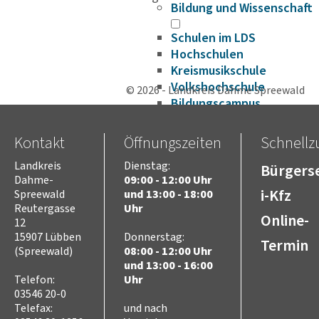
Bildung und Wissenschaft
Schulen im LDS
Hochschulen
Kreismusikschule
Volkshochschule
© 2026 - Landkreis Dahme Spreewald
Bildungscampus
Fahrbibliothek
Bildungsplattform
Kontakt
Öffnungszeiten
Schnellzu
Förderungen
Landkreis
Dienstag:
Bürgerse
Gesundheit
Dahme-
09:00 - 12:00 Uhr
Infektionsschutz
i-Kfz
Spreewald
und 13:00 - 18:00
Hygieneüberwachung
Reutergasse
Uhr
Trinkwasser
Online-
12
Schuluntersuchung
15907 Lübben
Donnerstag:
Termin
Zahnärztlicher Dienst
(Spreewald)
08:00 - 12:00 Uhr
und 13:00 - 16:00
Krankenhäuser
Telefon:
Uhr
Psychosoziale
03546 20-0
Arbeitsgemeinschaft
Telefax:
und nach
Beifuß-Ambrosie