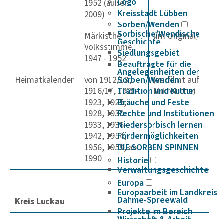
Logo
1952 (außer
Kreisstadt Lübben
2009)
Sorben/Wenden
Sorbische/Wendische
Märkische
(im Original)
Geschichte
Volksstimme
Siedlungsgebiet
1947 - 1952
Beauftragte für die
Angelegenheiten der
Heimatkalender
von 1912/13,
Sorben/Wenden
(verfilmt auf
1916/17, 1921-
Tradition und Kultur
Mikrofiche)
1923, 1925,
Bräuche und Feste
1928, 1930-
Rechte und Institutionen
1933, 1936-
Niedersorbisch lernen
1942, 1954,
Fördermöglichkeiten
1956, 1959, ab
DIE SORBEN SPINNEN
1990
Historie
Verwaltungsgeschichte
Europa
Europaarbeit im Landkreis
Dahme-Spreewald
Kreis Luckau
Projekte im Bereich