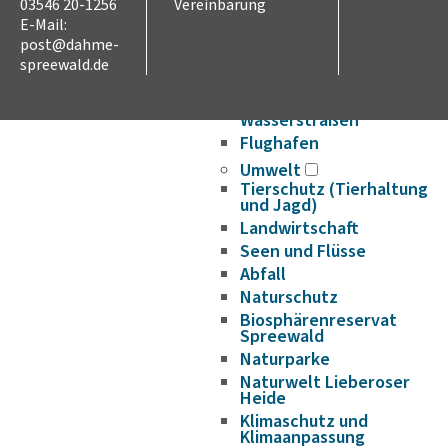
03546 20-1256
Vereinbarung
Verkehr und Mobilität
E-Mail:
Radverkehr
post@dahme-
Straßennetz
spreewald.de
ÖPNV
Hafen- und
Wasserstraßen
Flughafen
Umwelt
Tierschutz (Tierhaltung
und Jagd)
Landwirtschaft
Seen und Flüsse
Abfall
Naturschutz
Biosphärenreservat
Spreewald
Naturparke
Naturwelt Lieberoser
Heide
Klimaschutz und
Klimaanpassung