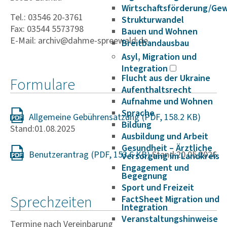
Wirtschaftsförderung/Ge
Tel.: 03546 20-3761
Strukturwandel
Fax: 03544 5573798
Bauen und Wohnen
E-Mail: archiv@dahme-spreewald.de
Breitbandausbau
Asyl, Migration und
Integration
Flucht aus der Ukraine
Formulare
Aufenthaltsrecht
Aufnahme und Wohnen
Sprache
Allgemeine Gebührensatzung
Bildung
Stand:01.08.2025
Ausbildung und Arbeit
Gesundheit – Ärztliche
Benutzerantrag
Stand:20.05.2026
Versorgung im Landkreis
Engagement und
Begegnung
Sport und Freizeit
Sprechzeiten
FactSheet Migration und
Integration
Veranstaltungshinweise
Termine nach Vereinbarung