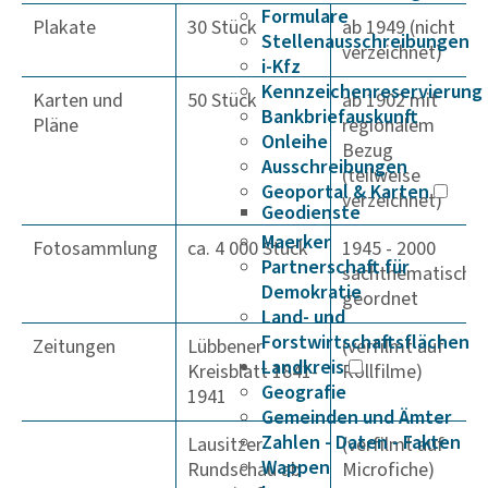
Formulare
Plakate
30 Stück
ab 1949 (nicht
Stellenausschreibungen
verzeichnet)
i-Kfz
Kennzeichenreservierung
Karten und
50 Stück
ab 1902 mit
Bankbriefauskunft
Pläne
regionalem
Onleihe
Bezug
Ausschreibungen
(teilweise
Geoportal & Karten
verzeichnet)
Geodienste
Maerker
Fotosammlung
ca. 4 000 Stück
1945 - 2000
Partnerschaft für
sachthematisch
Demokratie
geordnet
Land- und
Forstwirtschaftsflächen
Zeitungen
Lübbener
(verfilmt auf
Landkreis
Kreisblatt 1841-
Rollfilme)
Geografie
1941
Gemeinden und Ämter
Zahlen - Daten - Fakten
Lausitzer
(verfilmt auf
Wappen
Rundschau ab
Microfiche)