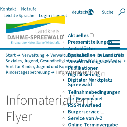
Kontakt
Notrufe
deutsch
Suche
Suche
Leichte Sprache
Login / Logout
english
polski
serbski
Aktuelles
Pressemitteilungen
Amtsblätter
Badestellen im Landkreis
Start
Verwaltung
Verwaltungsstruktur
Dezernat für
Soziales, Jugend, Gesundheit, Integration, Kultur und Sport
Veranstaltungskalender
Amt für Kinder, Jugend und Familie
Publikationen
Kindertagesbetreuung
Infomaterialien/ Flyer
Digitalisierung
Digitaler Marktplatz
Spreewald
Teilnahmebedingungen
Info­ma­te­ri­a­lien/
für Gewinnspiel
RSS-Newsfeed
Flyer
Bürgerservice
Service von A-Z
Online-Terminvergabe