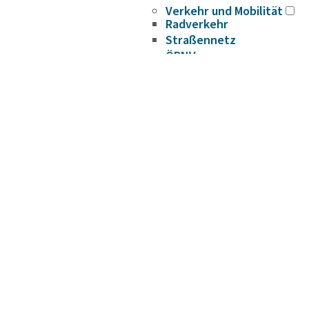
Verkehr und Mobilität
Radverkehr
Straßennetz
ÖPNV
Hafen- und
Wasserstraßen
Flughafen
Umwelt
Tierschutz (Tierhaltung
und Jagd)
Landwirtschaft
Seen und Flüsse
Abfall
Naturschutz
Biosphärenreservat
Spreewald
Naturparke
Naturwelt Lieberoser
Heide
Klimaschutz und
Klimaanpassung