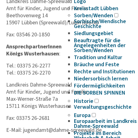
Landkreis Dahme-Spreewald
Logo
Amt für Kinder, Jugend und Familie
Kreisstadt Lübben
Beethovenweg 14
Sorben/Wenden
Sorbische/Wendische
15907 Lübben (Spreewald)/Lubin (Błota)
Geschichte
Siedlungsgebiet
Fax: 03546 20-1850
Beauftragte für die
Angelegenheiten der
AnsprechpartnerInnen
Sorben/Wenden
Königs Wusterhausen
:
Tradition und Kultur
Bräuche und Feste
Tel.: 03375 26-2277
Rechte und Institutionen
Tel.: 03375 26-2270
Niedersorbisch lernen
Landkreis Dahme-Spreewald
Fördermöglichkeiten
Amt für Kinder, Jugend und Familie
DIE SORBEN SPINNEN
Max-Werner-Straße 7a
Historie
15711 Königs Wusterhausen
Verwaltungsgeschichte
Europa
Fax: 03375 26-2681
Europaarbeit im Landkreis
Dahme-Spreewald
E-Mail: jugendamt@dahme-spreewald.de
Projekte im Bereich