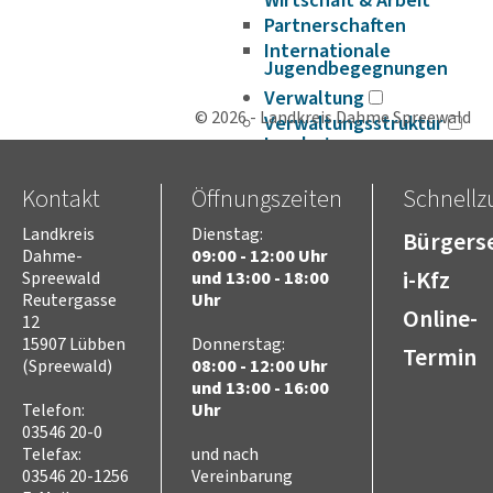
Wirtschaft & Arbeit
Partnerschaften
Internationale
Jugendbegegnungen
Verwaltung
© 2026 - Landkreis Dahme Spreewald
Verwaltungsstruktur
Landrat
Dezernat für Finanzen,
Schulen und innere
Kontakt
Öffnungszeiten
Schnellzu
Verwaltung
Dezernat für Ordnung,
Landkreis
Dienstag:
Bürgerse
Recht, Verbraucherschutz
Dahme-
09:00 - 12:00 Uhr
und
i-Kfz
Spreewald
und 13:00 - 18:00
Europaangelegenheiten
Reutergasse
Uhr
Dezernat für Verkehr,
Online-
12
Bauen, Umwelt und Wirt­
schaft
15907 Lübben
Donnerstag:
Termin
(Spreewald)
08:00 - 12:00 Uhr
Dezernat für Soziales,
Jugend, Gesundheit,
und 13:00 - 16:00
Integration, Kultur und
Telefon:
Uhr
Sport
03546 20-0
Satzungen und Richtlinien
Telefax:
und nach
Amtsblätter
03546 20-1256
Vereinbarung