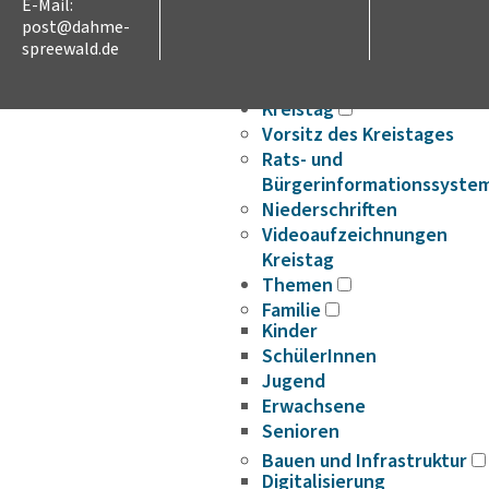
E-Mail:
Ausschreibungen
post@dahme-
Stellenausschreibungen
spreewald.de
Wahlen
Karriere
Kreistag
Vorsitz des Kreistages
Rats- und
Bürgerinformationssyste
Niederschriften
Videoaufzeichnungen
Kreistag
Themen
Familie
Kinder
SchülerInnen
Jugend
Erwachsene
Senioren
Bauen und Infrastruktur
Digitalisierung