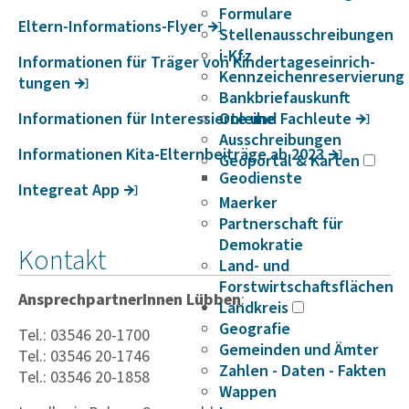
Formulare
Eltern-Infor­ma­tions-Flyer
Stellenausschreibungen
i-Kfz
Infor­ma­ti­onen für Träger von Kinder­ta­ges­ein­rich­
Kennzeichenreservierung
tungen
Bankbriefauskunft
Infor­ma­ti­onen für Inter­es­sierte und Fach­leute
Onleihe
Ausschreibungen
Infor­ma­ti­onen Kita-Eltern­bei­träge ab 2023
Geoportal & Karten
Geodienste
Integ­reat App
Maerker
Partnerschaft für
Demokratie
Kontakt
Land- und
Forstwirtschaftsflächen
AnsprechpartnerInnen Lübben
:
Landkreis
Geografie
Tel.: 03546 20-1700
Gemeinden und Ämter
Tel.: 03546 20-1746
Zahlen - Daten - Fakten
Tel.: 03546 20-1858
Wappen