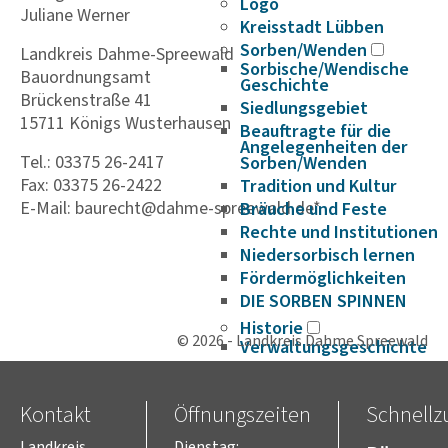
Logo
Juliane Werner
Kreisstadt Lübben
Sorben/Wenden
Landkreis Dahme-Spreewald
Sorbische/Wendische
Bauordnungsamt
Geschichte
Brückenstraße 41
Siedlungsgebiet
15711 Königs Wusterhausen
Beauftragte für die
Angelegenheiten der
Tel.: 03375 26-2417
Sorben/Wenden
Fax: 03375 26-2422
Tradition und Kultur
E-Mail: baurecht@dahme-spreewald.de*
Bräuche und Feste
Rechte und Institutionen
Niedersorbisch lernen
Fördermöglichkeiten
DIE SORBEN SPINNEN
Historie
© 2026 - Landkreis Dahme Spreewald
Verwaltungsgeschichte
Europa
Europaarbeit im Landkreis
Dahme-Spreewald
Kontakt
Öffnungszeiten
Schnellzu
Projekte im Bereich
Landkreis
Dienstag: