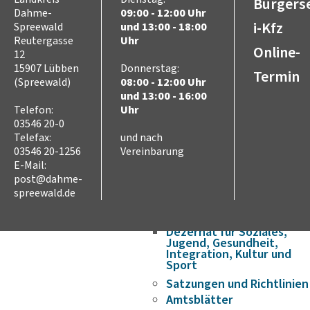
Wirtschaft & Arbeit
Bürgerse
Dahme-
09:00 - 12:00 Uhr
Partnerschaften
i-Kfz
Spreewald
und 13:00 - 18:00
Internationale
Reutergasse
Uhr
Jugendbegegnungen
Online-
12
Verwaltung
15907 Lübben
Donnerstag:
Termin
Verwaltungsstruktur
(Spreewald)
08:00 - 12:00 Uhr
Landrat
und 13:00 - 16:00
Dezernat für Finanzen,
Telefon:
Uhr
Schulen und innere
03546 20-0
Verwaltung
Telefax:
und nach
Dezernat für Ordnung,
03546 20-1256
Vereinbarung
Recht, Verbraucherschutz
E-Mail:
und
Europaangelegenheiten
post@dahme-
spreewald.de
Dezernat für Verkehr,
Bauen, Umwelt und Wirt­
schaft
Dezernat für Soziales,
Jugend, Gesundheit,
Integration, Kultur und
Sport
Satzungen und Richtlinien
Amtsblätter