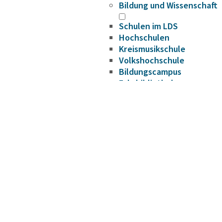
Bildung und Wissenschaft
Schulen im LDS
Hochschulen
Kreismusikschule
Volkshochschule
Bildungscampus
Fahrbibliothek
Bildungsplattform
Förderungen
Gesundheit
Infektionsschutz
Hygieneüberwachung
Trinkwasser
Schuluntersuchung
Zahnärztlicher Dienst
Krankenhäuser
Psychosoziale
Arbeitsgemeinschaft
Beifuß-Ambrosie