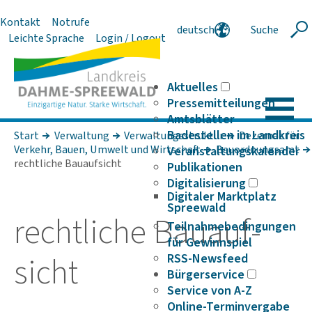
Kontakt
Notrufe
deutsch
Suche
Suche
Leichte Sprache
Login / Logout
english
polski
serbski
Aktuelles
Pressemitteilungen
Amtsblätter
Badestellen im Landkreis
Start
Verwaltung
Verwaltungsstruktur
Dezernat für
Verkehr, Bauen, Umwelt und Wirt­schaft
Bauordnungsamt
Veranstaltungskalender
rechtliche Bauaufsicht
Publikationen
Digitalisierung
Digitaler Marktplatz
Spreewald
recht­liche Bauauf­
Teilnahmebedingungen
für Gewinnspiel
sicht
RSS-Newsfeed
Bürgerservice
Service von A-Z
Online-Terminvergabe