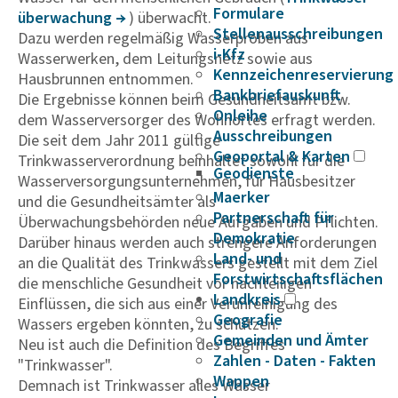
Formulare
über­wa­chung
) überwacht.
Stellenausschreibungen
Dazu werden regelmäßig Wasserproben aus
i-Kfz
Wasserwerken, dem Leitungsnetz sowie aus
Kennzeichenreservierung
Hausbrunnen entnommen.
Bankbriefauskunft
Die Ergebnisse können beim Gesundheitsamt bzw.
Onleihe
dem Wasserversorger des Wohnortes erfragt werden.
Ausschreibungen
Die seit dem Jahr 2011 gültige
Geoportal & Karten
Trinkwasserverordnung beinhaltet sowohl für die
Geodienste
Wasserversorgungsunternehmen, für Hausbesitzer
Maerker
und die Gesundheitsämter als
Partnerschaft für
Überwachungsbehörden neue Aufgaben und Pflichten.
Demokratie
Darüber hinaus werden auch strengere Anforderungen
Land- und
an die Qualität des Trinkwassers gestellt mit dem Ziel
Forstwirtschaftsflächen
die menschliche Gesundheit vor nachteiligen
Landkreis
Einflüssen, die sich aus einer Verunreinigung des
Geografie
Wassers ergeben könnten, zu schützen.
Gemeinden und Ämter
Neu ist auch die Definition des Begriffes
Zahlen - Daten - Fakten
"Trinkwasser".
Wappen
Demnach ist Trinkwasser alles Wasser