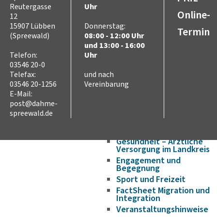
Reutergasse
Uhr
Wirtschaftsförderung/Ge
Online-
12
Strukturwandel
15907 Lübben
Donnerstag:
Bauen und Wohnen
Termin
(Spreewald)
08:00 - 12:00 Uhr
Breitbandausbau
und 13:00 - 16:00
Asyl, Migration und
Telefon:
Uhr
03546 20-0
Integration
Flucht aus der Ukraine
Telefax:
und nach
03546 20-1256
Vereinbarung
Aufenthaltsrecht
E-Mail:
Aufnahme und Wohnen
post@dahme-
Sprache
spreewald.de
Bildung
Ausbildung und Arbeit
Gesundheit – Ärztliche
Versorgung im Landkreis
Engagement und
Begegnung
Sport und Freizeit
FactSheet Migration und
Integration
Veranstaltungshinweise