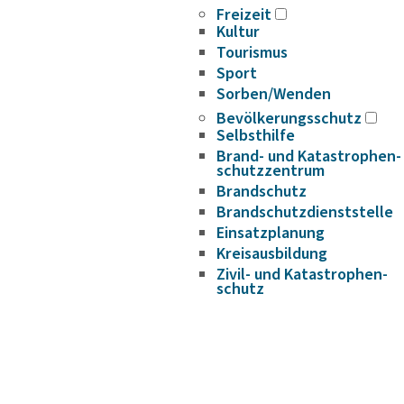
Freizeit
Kultur
Tourismus
Sport
Sorben/Wenden
Bevöl­ke­rungs­schutz
Selbst­hilfe
Brand- und Kata­s­tro­­phen­­
schutz­­zen­trum
Brand­schutz
Brand­schutz­dienst­stelle
Einsatz­pla­nung
Kreis­aus­­bil­­dung
Zivil- und Kata­s­tro­­phen­­
schutz