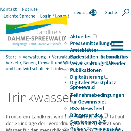
Kontakt
Notrufe
deutsch
Suche
Suche
Leichte Sprache
Login / Logout
english
polski
serbski
Aktuelles
Pressemitteilungen
Amtsblätter
Badestellen im Landkreis
Start
Verwaltung
Verwaltungsstruktur
Dezernat für
Verkehr, Bauen, Umwelt und Wirt­schaft
Amt für Umwelt
Veranstaltungskalender
und Land­wirt­schaft
Trinkwasser
Publikationen
Digitalisierung
Digitaler Marktplatz
Spreewald
Trink­wasser
Teilnahmebedingungen
für Gewinnspiel
RSS-Newsfeed
Bürgerservice
In unserem Landkreis wird die Trinkwasserqualität auf
Service von A-Z
der Grundlage der "Verordnung über die Qualität von
Online-Terminvergabe
Wasser für den menschlichen Gebrauch (
Trink­was­ser­