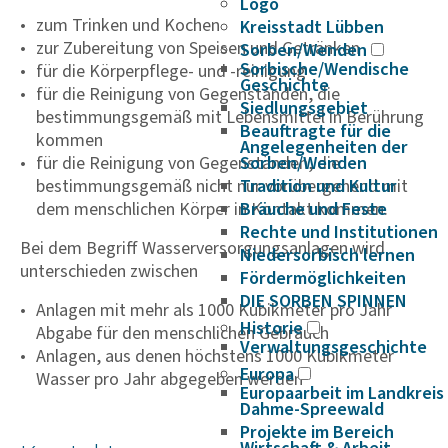
Logo
zum Trinken und Kochen
Kreisstadt Lübben
zur Zubereitung von Speisen und Getränken
Sorben/Wenden
Sorbische/Wendische
für die Körperpflege- und -reinigung
Geschichte
für die Reinigung von Gegenständen, die
Siedlungsgebiet
bestimmungsgemäß mit Lebensmittel in Berührung
Beauftragte für die
kommen
Angelegenheiten der
für die Reinigung von Gegenständen, die
Sorben/Wenden
bestimmungsgemäß nicht nur vorübergehend mit
Tradition und Kultur
dem menschlichen Körper in Kontakt kommen.
Bräuche und Feste
Rechte und Institutionen
Bei dem Begriff Wasserversorgungsanlagen wird
Niedersorbisch lernen
unterschieden zwischen
Fördermöglichkeiten
DIE SORBEN SPINNEN
Anlagen mit mehr als 1000 Kubikmeter pro Jahr
Historie
Abgabe für den menschlichen Gebrauch
Verwaltungsgeschichte
Anlagen, aus denen höchstens 1000 Kubikmeter
Europa
Wasser pro Jahr abgegeben werden
Europaarbeit im Landkreis
Dahme-Spreewald
Projekte im Bereich