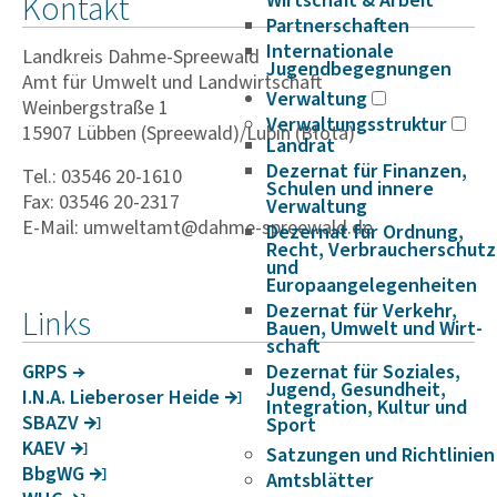
Kontakt
Wirtschaft & Arbeit
Partnerschaften
Internationale
Landkreis Dahme-Spreewald
Jugendbegegnungen
Amt für Umwelt und Landwirtschaft
Verwaltung
Weinbergstraße 1
Verwaltungsstruktur
15907 Lübben (Spreewald)/Lubin (Błota)
Landrat
Dezernat für Finanzen,
Tel.: 03546 20-1610
Schulen und innere
Fax: 03546 20-2317
Verwaltung
E-Mail: umweltamt@dahme-spreewald.de
Dezernat für Ordnung,
Recht, Verbraucherschutz
und
Europaangelegenheiten
Dezernat für Verkehr,
Links
Bauen, Umwelt und Wirt­
schaft
GRPS
Dezernat für Soziales,
Jugend, Gesundheit,
I.N.A. Liebe­roser Heide
Integration, Kultur und
SBAZV
Sport
KAEV
Satzungen und Richtlinien
BbgWG
Amtsblätter