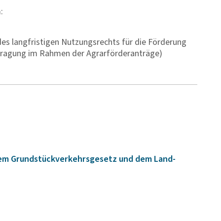
:
es langfristigen Nutzungsrechts für die Förderung
ntragung im Rahmen der Agrarförderanträge)
m Grund­s­tü­ck­ver­kehrs­ge­setz und dem Land­