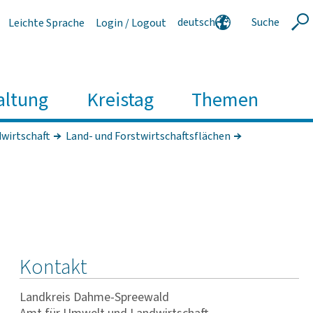
deutsch
Suche
Leichte Sprache
Login / Logout
Suche
english
polski
serbski
altung
Kreistag
Themen
wirt­schaft
Land- und Forstwirtschaftsflächen
Kontakt
Landkreis Dahme-Spreewald