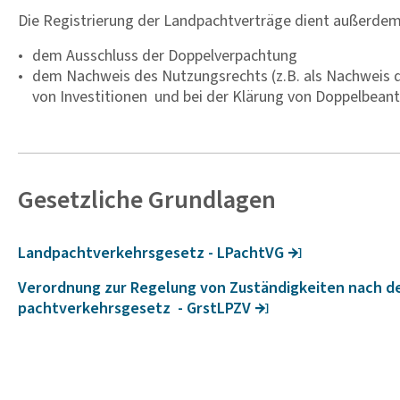
Die Registrierung der Landpachtverträge dient außerdem
dem Ausschluss der Doppelverpachtung
dem Nachweis des Nutzungsrechts (z.B. als Nachweis d
von Investitionen und bei der Klärung von Doppelbea
Gesetz­liche Grund­lagen
Land­pacht­ver­kehrs­ge­setz - LPachtVG
Verord­nung zur Rege­lung von Zustän­dig­keiten nach de
pacht­ver­kehrs­ge­setz - GrstLPZV