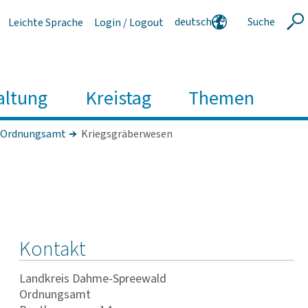
deutsch
Suche
Leichte Sprache
Login / Logout
Suche
english
polski
serbski
altung
Kreistag
Themen
Ordnungsamt
Kriegsgräberwesen
Kontakt
Landkreis Dahme-Spreewald
Ordnungsamt