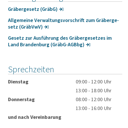
Gräber­ge­setz (GräbG)
Allge­meine Verwal­tungs­vor­schrift zum Gräber­ge­
setz (GräbVwV)
Gesetz zur Ausfüh­rung des Gräber­ge­setzes im
Land Bran­den­burg (GräbG-AGBbg)
Sprechzeiten
Dienstag
09:00 - 12:00 Uhr
13:00 - 18:00 Uhr
Donnerstag
08:00 - 12:00 Uhr
13:00 - 16:00 Uhr
und nach Vereinbarung