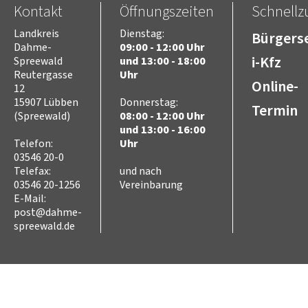
Kontakt
Öffnungszeiten
Schnellzu
Freizeit
Kultur
Landkreis
Dienstag:
Bürgerse
Tourismus
Dahme-
09:00 - 12:00 Uhr
Sport
i-Kfz
Spreewald
und 13:00 - 18:00
Sorben/Wenden
Reutergasse
Uhr
Online-
12
Bevöl­ke­rungs­schutz
15907 Lübben
Donnerstag:
Selbst­hilfe
Termin
(Spreewald)
08:00 - 12:00 Uhr
Brand- und Kata­s­tro­­phen­­
schutz­­zen­trum
und 13:00 - 16:00
Telefon:
Uhr
Brand­schutz
03546 20-0
Brand­schutz­dienst­stelle
Telefax:
und nach
Einsatz­pla­nung
03546 20-1256
Vereinbarung
Kreis­aus­­bil­­dung
E-Mail:
Zivil- und Kata­s­tro­­phen­­
post@dahme-
schutz
spreewald.de