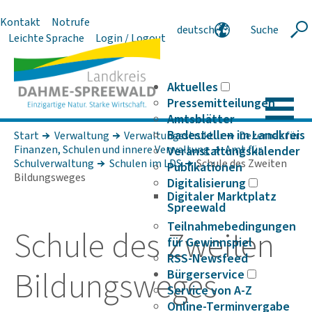
Kontakt
Notrufe
deutsch
Suche
Suche
Leichte Sprache
Login / Logout
english
polski
serbski
Aktuelles
Pressemitteilungen
Amtsblätter
Badestellen im Landkreis
Start
Verwaltung
Verwaltungsstruktur
Dezernat für
Finanzen, Schulen und innere Verwaltung
Amt für
Veranstaltungskalender
Schulverwaltung
Schulen im LDS
Schule des Zweiten
Publikationen
Bildungsweges
Digitalisierung
Digitaler Marktplatz
Spreewald
Teilnahmebedingungen
Schule des Zweiten
für Gewinnspiel
RSS-Newsfeed
Bildungs­weges
Bürgerservice
Service von A-Z
Online-Terminvergabe