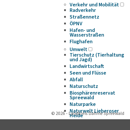
Verkehr und Mobilität
Radverkehr
Straßennetz
ÖPNV
Hafen- und
Wasserstraßen
Flughafen
Umwelt
Tierschutz (Tierhaltung
und Jagd)
Landwirtschaft
Seen und Flüsse
Abfall
Naturschutz
Biosphärenreservat
Spreewald
Naturparke
Naturwelt Lieberoser
© 2026 - Landkreis Dahme Spreewald
Heide
Klimaschutz und
Klimaanpassung