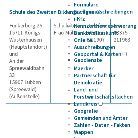
Formulare
Stellenausschreibungen
Schule des Zweiten Bildungs­weges
i-Kfz
Funkerberg 26
Schulleiterin
Telefon:
Fax:
Kennzeichenreservierung
15711 Königs
Frau Müller
03375
03375
Bankbriefauskunft
Wusterhausen
211907
211963
Onleihe
(Hauptstandort)
Ausschreibungen
und
Geoportal & Karten
Geodienste
An der
Spreewaldbahn
Maerker
33
Partnerschaft für
15907 Lübben
Demokratie
(Spreewald)
Land- und
(Außenstelle)
Forstwirtschaftsflächen
Landkreis
Geografie
Gemeinden und Ämter
Zahlen - Daten - Fakten
Wappen