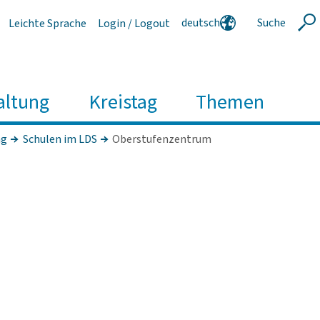
deutsch
Suche
Leichte Sprache
Login / Logout
Suche
english
polski
serbski
altung
Kreistag
Themen
ng
Schulen im LDS
Oberstufenzentrum