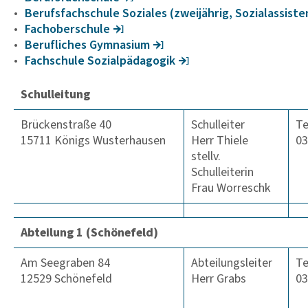
Berufs­fach­schule Sozi­ales (zwei­jährig, Sozi­a­l­as­sis­t
Facho­ber­schule
Beruf­li­ches Gymna­sium
Fach­schule Sozi­al­päd­agogik
Schulleitung
Brückenstraße 40
Schulleiter
Te
15711 Königs Wusterhausen
Herr Thiele
03
stellv.
Schulleiterin
Frau Worreschk
Abteilung 1 (Schönefeld)
Am Seegraben 84
Abteilungsleiter
Te
12529 Schönefeld
Herr Grabs
03