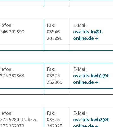
lefon:
Fax:
E-Mail:
546 201890
03546
osz-lds-ln@t-
201891
online.de
lefon:
Fax:
E-Mail:
375 262863
03375
osz-lds-kwh1@t-
262865
online.de
lefon:
Fax:
E-Mail:
375 5280112 bzw.
03375
osz-lds-kwh2@t-
375 262872
242925
online.de