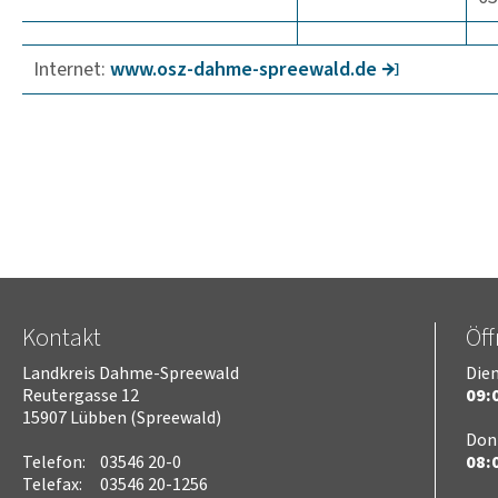
Internet:
www.osz-dahme-spree­wald.de
Kontakt
Öf
Landkreis Dahme-Spreewald
Dien
Reutergasse 12
09:0
15907 Lübben (Spreewald)
Don
Telefon:
03546 20-0
08:0
Telefax:
03546 20-1256