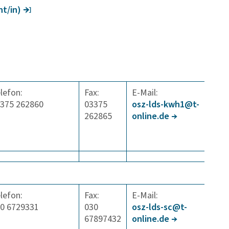
ent/in)
lefon:
Fax:
E-Mail:
375 262860
03375
osz-lds-kwh1@t-
262865
online.de
lefon:
Fax:
E-Mail:
0 6729331
030
osz-lds-sc@t-
67897432
online.de