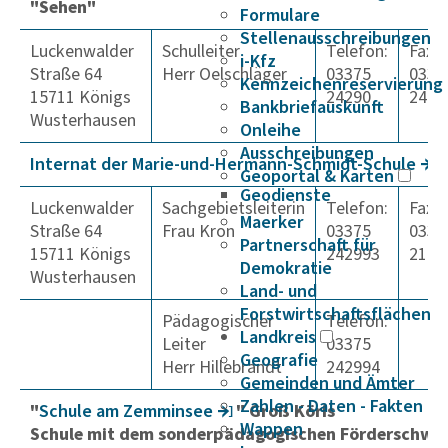
"Sehen"
Formulare
Stellenausschreibungen
Luckenwalder
Schulleiter
Telefon:
Fax:
i-Kfz
Straße 64
Herr Oelschläger
03375
0337
Kennzeichenreservierung
15711 Königs
24290
2429
Bankbriefauskunft
Wusterhausen
Onleihe
Ausschreibungen
Internat der Marie-und-Hermann-Schmidt-Schule
Geoportal & Karten
Geodienste
Luckenwalder
Sachgebietsleiterin
Telefon:
Fax:
Maerker
Straße 64
Frau Kron
03375
0337
Partnerschaft für
15711 Königs
242993
2196
Demokratie
Wusterhausen
Land- und
Forstwirtschaftsflächen
Pädagogischer
Telefon:
Landkreis
Leiter
03375
Geografie
Herr Hillebrandt
242994
Gemeinden und Ämter
Zahlen - Daten - Fakten
"
Schule am Zemminsee
" Groß Köris
Wappen
Schule mit dem sonderpädagogischen Förderschwe