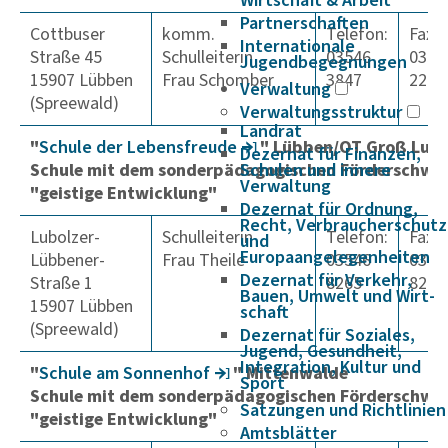
Wirtschaft & Arbeit
Partnerschaften
Cottbuser
komm.
Telefon:
Fax:
Internationale
Straße 45
Schulleiterin
03546
0354
Jugendbegegnungen
15907 Lübben
Frau Schomber
3847
2205
Verwaltung
(Spreewald)
Verwaltungsstruktur
Landrat
"
Schule der Lebens­freude
" Lübben/OT Groß Lubo
Dezernat für Finanzen,
Schule mit dem sonderpädagogischen Förderschwe
Schulen und innere
Verwaltung
"geistige Entwicklung"
Dezernat für Ordnung,
Recht, Verbraucherschutz
Lubolzer-
Schulleiterin
Telefon:
Fax:
und
Europaangelegenheiten
Lübbener-
Frau Theile
03546
0354
Dezernat für Verkehr,
Straße 1
8265
8299
Bauen, Umwelt und Wirt­
15907 Lübben
schaft
(Spreewald)
Dezernat für Soziales,
Jugend, Gesundheit,
Integration, Kultur und
"
Schule am Sonnenhof
" Mittenwalde
Sport
Schule mit dem sonderpädagogischen Förderschwe
Satzungen und Richtlinien
"geistige Entwicklung"
Amtsblätter