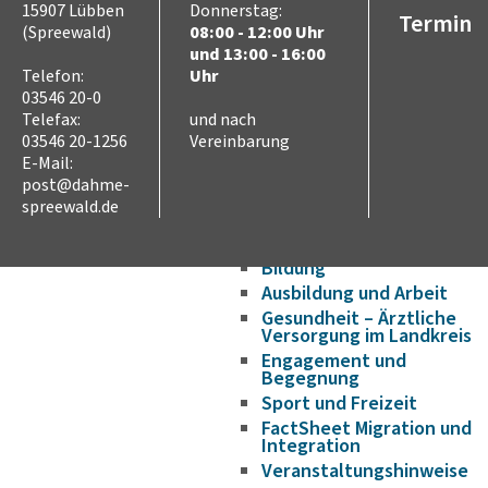
15907 Lübben
Donnerstag:
Wirtschaftsförderung/Ge
Termin
(Spreewald)
08:00 - 12:00 Uhr
Strukturwandel
und 13:00 - 16:00
Bauen und Wohnen
Telefon:
Uhr
Breitbandausbau
03546 20-0
Telefax:
und nach
Asyl, Migration und
03546 20-1256
Vereinbarung
Integration
E-Mail:
Flucht aus der Ukraine
post@dahme-
Aufenthaltsrecht
spreewald.de
Aufnahme und Wohnen
Sprache
Bildung
Ausbildung und Arbeit
Gesundheit – Ärztliche
Versorgung im Landkreis
Engagement und
Begegnung
Sport und Freizeit
FactSheet Migration und
Integration
Veranstaltungshinweise