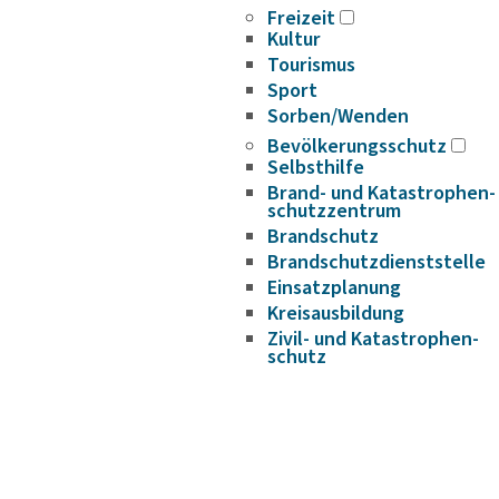
Freizeit
Kultur
Tourismus
Sport
Sorben/Wenden
Bevöl­ke­rungs­schutz
Selbst­hilfe
Brand- und Kata­s­tro­­phen­­
schutz­­zen­trum
Brand­schutz
Brand­schutz­dienst­stelle
Einsatz­pla­nung
Kreis­aus­­bil­­dung
Zivil- und Kata­s­tro­­phen­­
schutz