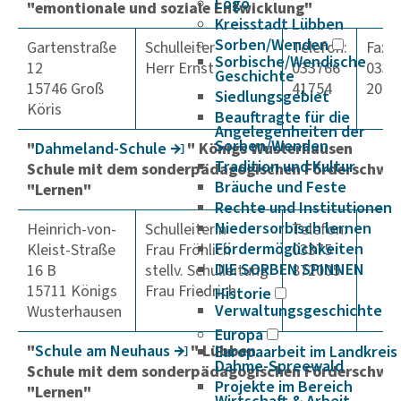
Logo
"emontionale und soziale Entwicklung"
Kreisstadt Lübben
Sorben/Wenden
Gartenstraße
Schulleiter
Telefon:
Fax:
Sorbische/Wendische
12
Herr Ernst
033766
0337
Geschichte
15746 Groß
41754
2050
Siedlungsgebiet
Köris
Beauftragte für die
Angelegenheiten der
Sorben/Wenden
"
Dahme­land-Schule
" Königs Wusterhausen
Tradition und Kultur
Schule mit dem sonderpädagogischen Förderschwe
Bräuche und Feste
"Lernen"
Rechte und Institutionen
Niedersorbisch lernen
Heinrich-von-
Schulleiterin
Telefon:
Fördermöglichkeiten
Kleist-Straße
Frau Fröhlich
03375
DIE SORBEN SPINNEN
16 B
stellv.
Schulleitung
872005
15711 Königs
Frau Friedrich
Historie
Verwaltungsgeschichte
Wusterhausen
Europa
"
Schule am Neuhaus
" Lübben
Europaarbeit im Landkreis
Dahme-Spreewald
Schule mit dem sonderpädagogischen Förderschwe
Projekte im Bereich
"Lernen"