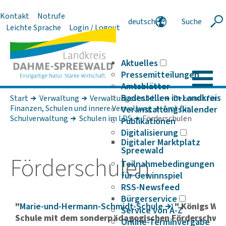
Kontakt
Notrufe
deutsch
Suche
Suche
Leichte Sprache
Login / Logout
english
polski
serbski
Aktuelles
Pressemitteilungen
Amtsblätter
Badestellen im Landkreis
Start
Verwaltung
Verwaltungsstruktur
Dezernat für
Finanzen, Schulen und innere Verwaltung
Amt für
Veranstaltungskalender
Schulverwaltung
Schulen im LDS
Förderschulen
Publikationen
Digitalisierung
Digitaler Marktplatz
Spreewald
Förder­schulen
Teilnahmebedingungen
für Gewinnspiel
RSS-Newsfeed
Bürgerservice
"
Marie-und-Hermann-Schmidt-Schule
" Königs
Wus
Service von A-Z
Schule mit dem sonderpädagogischen Förderschwe
Online-Terminvergabe