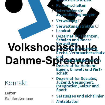
Wirtschaft & Arbeit
Partnerschaften
Internationale
Jugendbegegnungen
Verwaltung
Verwaltungsstruktur
Landrat
Dezernat für Finanzen,
Schulen und innere
Verwaltung
Dezernat für Ordnung,
Recht, Verbraucherschutz
und
Europaangelegenheiten
Dezernat für Verkehr,
Bauen, Umwelt und Wirt­
schaft
Dezernat für Soziales,
Kontakt
Jugend, Gesundheit,
Integration, Kultur und
Sport
Leiter
Satzungen und Richtlinien
Kai Berdermann
Amtsblätter