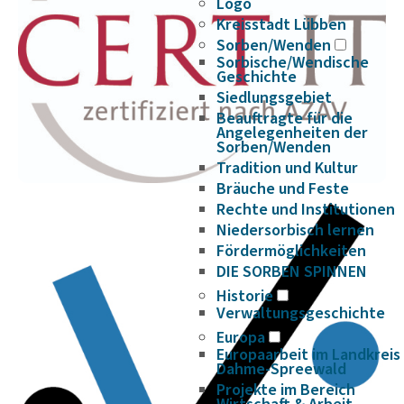
Logo
Kreisstadt Lübben
Sorben/Wenden
Sorbische/Wendische
Geschichte
Siedlungsgebiet
Beauftragte für die
Angelegenheiten der
Sorben/Wenden
Tradition und Kultur
Bräuche und Feste
Rechte und Institutionen
Niedersorbisch lernen
Fördermöglichkeiten
DIE SORBEN SPINNEN
Historie
Verwaltungsgeschichte
Europa
Europaarbeit im Landkreis
Dahme-Spreewald
Projekte im Bereich