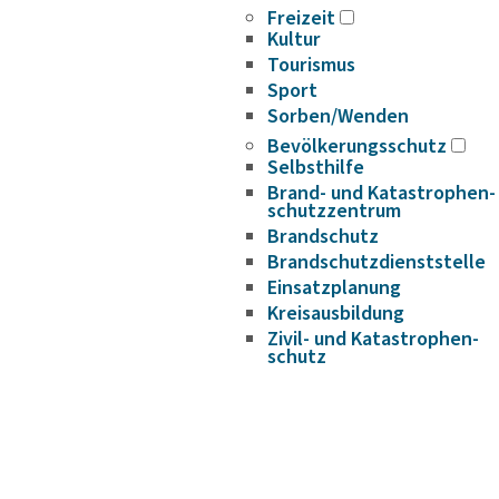
Freizeit
Kultur
Tourismus
Sport
Sorben/Wenden
Bevöl­ke­rungs­schutz
Selbst­hilfe
Brand- und Kata­s­tro­­phen­­
schutz­­zen­trum
Brand­schutz
Brand­schutz­dienst­stelle
Einsatz­pla­nung
Kreis­aus­­bil­­dung
Zivil- und Kata­s­tro­­phen­­
schutz