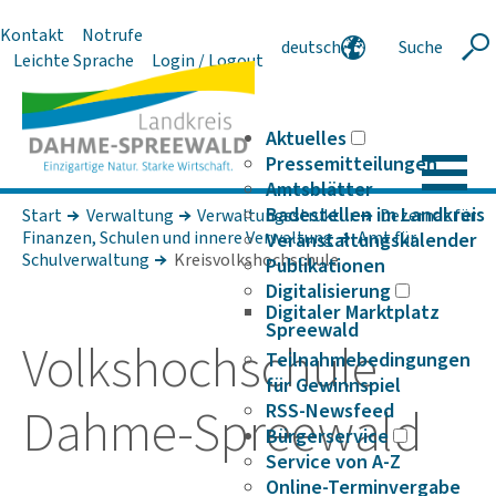
Kontakt
Notrufe
deutsch
Suche
Suche
Leichte Sprache
Login / Logout
english
polski
serbski
Aktuelles
Pressemitteilungen
Amtsblätter
Badestellen im Landkreis
Start
Verwaltung
Verwaltungsstruktur
Dezernat für
Finanzen, Schulen und innere Verwaltung
Amt für
Veranstaltungskalender
Schulverwaltung
Kreisvolkshochschule
Publikationen
Digitalisierung
Digitaler Marktplatz
Spreewald
Volks­hoch­schule
Teilnahmebedingungen
für Gewinnspiel
Dahme-Spree­wald
RSS-Newsfeed
Bürgerservice
Service von A-Z
Online-Terminvergabe