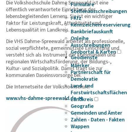
Die Volkshochschule Dahme Spreewald ist eine
Formulare
öffentlich verantwortete Einrichtung des
Stellenausschreibungen
lebensbegleitenden Lernens. Sie ist ein wichtiger
i-Kfz
Faktor für Leistungskraft, Attraktivität und
Kennzeichenreservierung
Lebensqualität im Landkreis.
Bankbriefauskunft
Onleihe
Die VHS Dahme-Spreewald arbeitet als professionelle,
Ausschreibungen
sozial verpflichtete, gemeinnützige Einrichtung und
Geoportal & Karten
versteht sich als Instrument der kommunalen und
Geodienste
regionalen Wirtschaftsförderung, der Bildungs-,
Maerker
Kultur- und Sozialpolitik. Damit trägt sie zur
Partnerschaft für
kommunalen Daseinsvorsorge bei.
Demokratie
Land- und
Die Internetseite der Volkshochschule:
Forstwirtschaftsflächen
www.vhs-dahme-spree­wald.de
Landkreis
Geografie
Gemeinden und Ämter
Zahlen - Daten - Fakten
Wappen