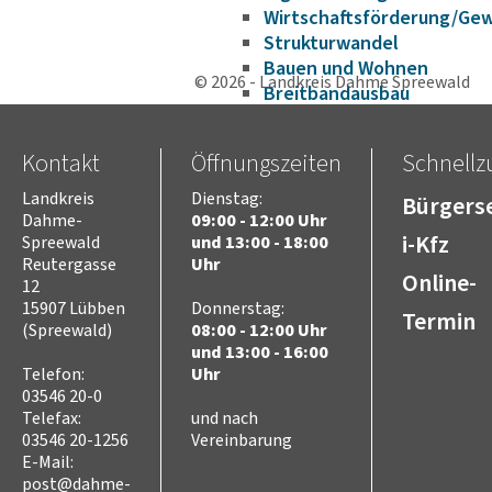
Wirtschaftsförderung/Ge
Strukturwandel
Bauen und Wohnen
© 2026 - Landkreis Dahme Spreewald
Breitbandausbau
Asyl, Migration und
Integration
Kontakt
Öffnungszeiten
Schnellzu
Flucht aus der Ukraine
Aufenthaltsrecht
Landkreis
Dienstag:
Bürgerse
Aufnahme und Wohnen
Dahme-
09:00 - 12:00 Uhr
i-Kfz
Spreewald
und 13:00 - 18:00
Sprache
Reutergasse
Uhr
Bildung
Online-
12
Ausbildung und Arbeit
15907 Lübben
Donnerstag:
Termin
Gesundheit – Ärztliche
(Spreewald)
08:00 - 12:00 Uhr
Versorgung im Landkreis
und 13:00 - 16:00
Engagement und
Telefon:
Uhr
Begegnung
03546 20-0
Sport und Freizeit
Telefax:
und nach
FactSheet Migration und
03546 20-1256
Vereinbarung
Integration
E-Mail:
Veranstaltungshinweise
post@dahme-