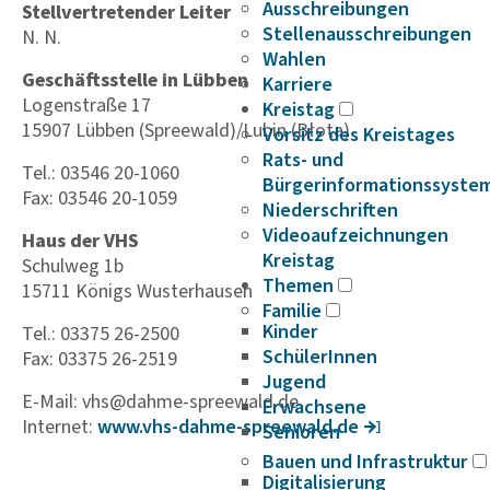
Ausschreibungen
Stellvertretender Leiter
Stellenausschreibungen
N. N.
Wahlen
Geschäftsstelle in Lübben
Karriere
Logenstraße 17
Kreistag
15907 Lübben (Spreewald)/Lubin (Błota)
Vorsitz des Kreistages
Rats- und
Tel.: 03546 20-1060
Bürgerinformationssyste
Fax: 03546 20-1059
Niederschriften
Videoaufzeichnungen
Haus der VHS
Kreistag
Schulweg 1b
Themen
15711 Königs Wusterhausen
Familie
Kinder
Tel.: 03375 26-2500
SchülerInnen
Fax: 03375 26-2519
Jugend
E-Mail: vhs@dahme-spreewald.de
Erwachsene
Internet:
www.vhs-dahme-spree­wald.de
Senioren
Bauen und Infrastruktur
Digitalisierung