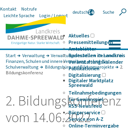
Kontakt
Notrufe
deutsch
Suche
Suche
Leichte Sprache
Login / Logout
english
polski
serbski
Aktuelles
Pressemitteilungen
Amtsblätter
Badestellen im Landkreis
Start
Verwaltung
Verwaltungsstruktur
Dezernat für
Finanzen, Schulen und innere Verwaltung
Amt für
Veranstaltungskalender
Schulverwaltung
Bildungsbüro und Bildungsprojekte
2.
Publikationen
Bildungs­kon­fe­renz
Digitalisierung
Digitaler Marktplatz
Spreewald
Teilnahmebedingungen
2. Bildungs­­­kon­­fe­renz
für Gewinnspiel
RSS-Newsfeed
vom 14.06.2022
Bürgerservice
Service von A-Z
Online-Terminvergabe