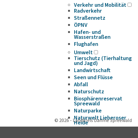
Verkehr und Mobilität
Radverkehr
Straßennetz
ÖPNV
Hafen- und
Wasserstraßen
Flughafen
Umwelt
Tierschutz (Tierhaltung
und Jagd)
Landwirtschaft
Seen und Flüsse
Abfall
Naturschutz
Biosphärenreservat
Spreewald
Naturparke
Naturwelt Lieberoser
© 2026 - Landkreis Dahme Spreewald
Heide
Klimaschutz und
Klimaanpassung