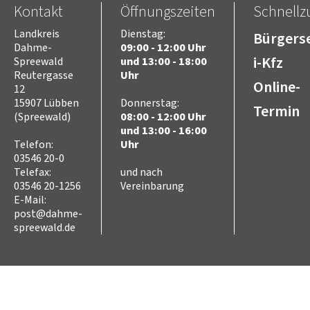
Kontakt
Öffnungszeiten
Schnellzu
Freizeit
Kultur
Landkreis
Dienstag:
Bürgerse
Tourismus
Dahme-
09:00 - 12:00 Uhr
Sport
i-Kfz
Spreewald
und 13:00 - 18:00
Sorben/Wenden
Reutergasse
Uhr
Online-
12
Bevöl­ke­rungs­schutz
15907 Lübben
Donnerstag:
Selbst­hilfe
Termin
(Spreewald)
08:00 - 12:00 Uhr
Brand- und Kata­s­tro­­phen­­
schutz­­zen­trum
und 13:00 - 16:00
Telefon:
Uhr
Brand­schutz
03546 20-0
Brand­schutz­dienst­stelle
Telefax:
und nach
Einsatz­pla­nung
03546 20-1256
Vereinbarung
Kreis­aus­­bil­­dung
E-Mail:
Zivil- und Kata­s­tro­­phen­­
post@dahme-
schutz
spreewald.de