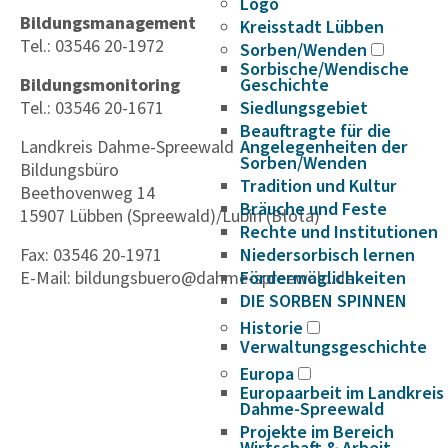
Logo
Bildungsmanagement
Kreisstadt Lübben
Tel.: 03546 20-1972
Sorben/Wenden
Sorbische/Wendische
Geschichte
Bildungsmonitoring
Siedlungsgebiet
Tel.: 03546 20-1671
Beauftragte für die
Angelegenheiten der
Landkreis Dahme-Spreewald
Sorben/Wenden
Bildungsbüro
Tradition und Kultur
Beethovenweg 14
Bräuche und Feste
15907 Lübben (Spreewald)/Lubin (Błota)
Rechte und Institutionen
Niedersorbisch lernen
Fax: 03546 20-1971
Fördermöglichkeiten
E-Mail: bildungsbuero@dahme-spreewald.de
DIE SORBEN SPINNEN
Historie
Verwaltungsgeschichte
Europa
Europaarbeit im Landkreis
Dahme-Spreewald
Projekte im Bereich