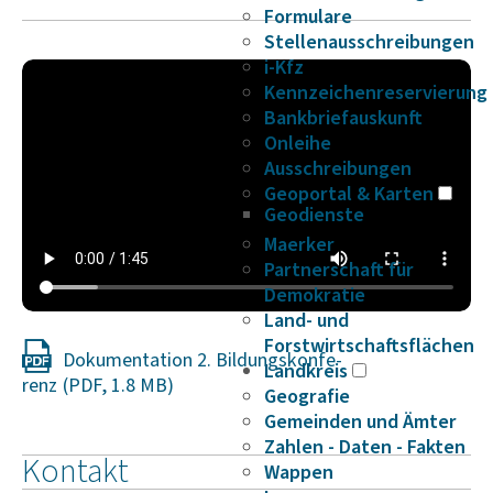
Formulare
Stellenausschreibungen
i-Kfz
Kennzeichenreservierung
Bankbriefauskunft
Onleihe
Ausschreibungen
Geoportal & Karten
Geodienste
Maerker
Partnerschaft für
Demokratie
Land- und
Forstwirtschaftsflächen
Doku­men­ta­tion 2. Bildungs­kon­fe­
Landkreis
renz
Geografie
Gemeinden und Ämter
Zahlen - Daten - Fakten
Kontakt
Wappen