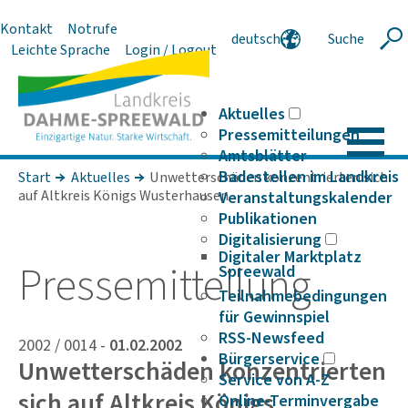
Kontakt
Notrufe
deutsch
Suche
Suche
Leichte Sprache
Login / Logout
english
polski
serbski
Aktuelles
Pressemitteilungen
Amtsblätter
Badestellen im Landkreis
Start
Aktuelles
Unwetterschäden konzentrierten sich
auf Altkreis Königs Wusterhausen
Veranstaltungskalender
Publikationen
Digitalisierung
Digitaler Marktplatz
Pres­se­mit­tei­lung
Spreewald
Teilnahmebedingungen
für Gewinnspiel
RSS-Newsfeed
2002 / 0014 -
01.02.2002
Bürgerservice
Unwetterschäden konzentrierten
Service von A-Z
sich auf Altkreis Königs
Online-Terminvergabe