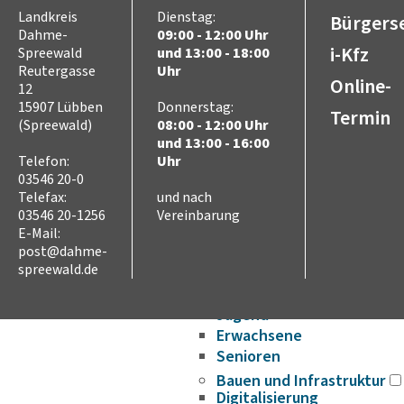
Ausschreibungen
Landkreis
Dienstag:
Bürgerse
Stellenausschreibungen
Dahme-
09:00 - 12:00 Uhr
Wahlen
i-Kfz
Spreewald
und 13:00 - 18:00
Karriere
Reutergasse
Uhr
Online-
12
Kreistag
15907 Lübben
Donnerstag:
Vorsitz des Kreistages
Termin
(Spreewald)
08:00 - 12:00 Uhr
Rats- und
und 13:00 - 16:00
Bürgerinformationssyste
Telefon:
Uhr
Niederschriften
03546 20-0
Videoaufzeichnungen
Telefax:
und nach
Kreistag
03546 20-1256
Vereinbarung
E-Mail:
Themen
post@dahme-
Familie
spreewald.de
Kinder
SchülerInnen
Jugend
Erwachsene
Senioren
Bauen und Infrastruktur
Digitalisierung