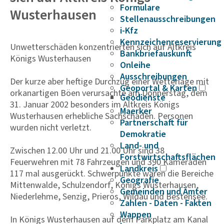
Formulare
Wusterhausen
Stellenausschreibungen
i-Kfz
Kennzeichenreservierung
Unwetterschäden konzentrierten sich auf Altkreis
Bankbriefauskunft
Königs Wusterhausen
Onleihe
Ausschreibungen
Der kurze aber heftige Durchzug einer Wetterlage mit
Geoportal & Karten
orkanartigen Böen verursachte am Donnerstag, dem
Geodienste
31. Januar 2002 besonders im Altkreis Königs
Maerker
Wusterhausen erhebliche Sachschäden. Personen
Partnerschaft für
wurden nicht verletzt.
Demokratie
Land- und
Zwischen 12.00 Uhr und 21.00 Uhr sind 38
Forstwirtschaftsflächen
Feuerwehren mit 78 Fahrzeugen und 390 Kameraden
Landkreis
117 mal ausgerückt. Schwerpunkte waren die Bereiche
Geografie
Mittenwalde, Schulzendorf, Königs Wusterhausen,
Gemeinden und Ämter
Niederlehme, Senzig, Prieros, Wildau und Bestensee.
Zahlen - Daten - Fakten
Wappen
In Königs Wusterhausen auf dem Parkplatz am Kanal