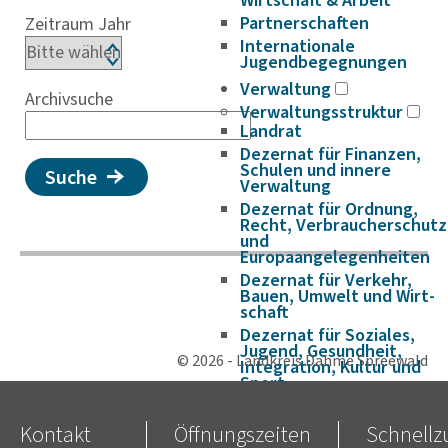
Wirtschaft & Arbeit
Partnerschaften
Zeitraum Jahr
Internationale
Jugendbegegnungen
Verwaltung
Archivsuche
Verwaltungsstruktur
Landrat
Dezernat für Finanzen,
Schulen und innere
Suche
Verwaltung
Dezernat für Ordnung,
Recht, Verbraucherschutz
und
Europaangelegenheiten
Dezernat für Verkehr,
Bauen, Umwelt und Wirt­
schaft
Dezernat für Soziales,
Jugend, Gesundheit,
© 2026 - Landkreis Dahme Spreewald
Integration, Kultur und
Sport
Satzungen und Richtlinien
Kontakt
Öffnungszeiten
Schnellzu
Amtsblätter