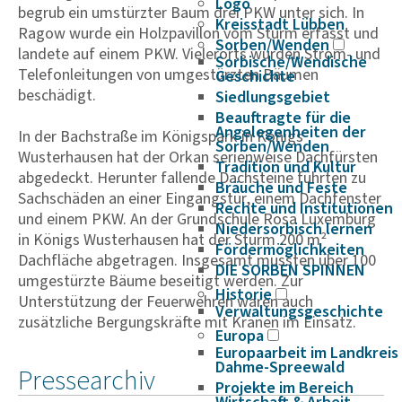
Logo
begrub ein umstürzter Baum drei PKW unter sich. In
Kreisstadt Lübben
Ragow wurde ein Holzpavillon vom Sturm erfasst und
Sorben/Wenden
landete auf einem PKW. Vielerorts wurden Strom- und
Sorbische/Wendische
Telefonleitungen von umgestürzten Bäumen
Geschichte
beschädigt.
Siedlungsgebiet
Beauftragte für die
Angelegenheiten der
In der Bachstraße im Königspark in Königs
Sorben/Wenden
Wusterhausen hat der Orkan serienweise Dachfürsten
Tradition und Kultur
abgedeckt. Herunter fallende Dachsteine führten zu
Bräuche und Feste
Sachschäden an einer Eingangstür, einem Dachfenster
Rechte und Institutionen
und einem PKW. An der Grundschule Rosa Luxemburg
Niedersorbisch lernen
in Königs Wusterhausen hat der Sturm 200 m²
Fördermöglichkeiten
Dachfläche abgetragen. Insgesamt mussten über 100
DIE SORBEN SPINNEN
umgestürzte Bäume beseitigt werden. Zur
Historie
Unterstützung der Feuerwehren waren auch
Verwaltungsgeschichte
zusätzliche Bergungskräfte mit Kränen im Einsatz.
Europa
Europaarbeit im Landkreis
Dahme-Spreewald
Pressearchiv
Projekte im Bereich