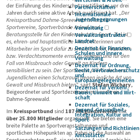
Wirtschaft & Arbeit
der Einführung des Kinderschutzzertifikates vor drei
Partnerschaften
Jahren durch seine aktive Arbeit qualifiziert hat.
„Der
Internationale
Jugendbegegnungen
Kreissportbund Dahme-Spreewald ist für alle
Sportvereine, Sportverbände Anlauf- und
Verwaltung
Beratungsstelle für den Kinderschutz im Sport. Ziel ist
Verwaltungsstruktur
Landrat
es, ehren- und hauptamtliche Mitarbeiterinnen und
Dezernat für Finanzen,
Mitarbeiter im Sport dafür zu sensibilisieren, Anzeichen
Schulen und innere
bzw. Verdachtsmomente ernst zu nehmen und für den
Verwaltung
Fall von Missbrauch oder Gewalt an Kindern
Dezernat für Ordnung,
sensibilisiert zu sein. Der Sportverein soll Kindern und
Recht, Verbraucherschutz
und
Jugendlichen einen Schutzraum gegen jegliche Art von
Europaangelegenheiten
Gewalt und Missbrauch bieten“,
sagt
Stefan Wichary
,
Dezernat für Verkehr,
Beigeordneter und Sportdezernent im Landkreis
Bauen, Umwelt und Wirt­
schaft
Dahme-Spreewald.
Dezernat für Soziales,
Jugend, Gesundheit,
Im
Kreissportbund
sind
187
Mitgliedsvereine
mit
Integration, Kultur und
über 25.800 Mitglieder
organisiert. Sie bieten eine
Sport
breite Palette an Sportveranstaltungen und
Satzungen und Richtlinien
sportlichen Höhepunkten an. Dabei ist die Auswahl an
Amtsblätter