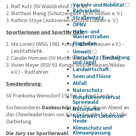
Verkehr und Mobilität
Ralf Kutz (SV Walddrehna 72 e. V.)
Radverkehr
Matthias Manig (Schützengilde 1836 Golßen e. V.)
Straßennetz
Kathrin Stoye (Judoverein Kuzushi Lübben e. V.)
ÖPNV
Hafen- und
Sportlerinnen und Sportler U18:
Wasserstraßen
Flughafen
Ida Lorenz (WSG 1981 Königs Wusterhausen e.V.) –
Leichtathletik
Umwelt
Tierschutz (Tierhaltung
Carolin Homann (SV Motor Wildau e.V.) - Bowling
und Jagd)
Vivien Meyer (RSV 93 Königs Wusterhausen/Wildau
Landwirtschaft
e.V.) - Radfahren
Seen und Flüsse
Abfall
Sonderehrung:
Naturschutz
SV Frankonia Wernsdorf 1919 e. V., Fred Lanzke
Biosphärenreservat
Spreewald
Ein besonderes
Dankeschön
geht für diesen Abend an
Naturparke
das Cheerleaderteam von Ajax Eichwalde für die tolle
Naturwelt Lieberoser
Heide
Darbietung.
Klimaschutz und
Klimaanpassung
Die Jury zur Sportlerwahl