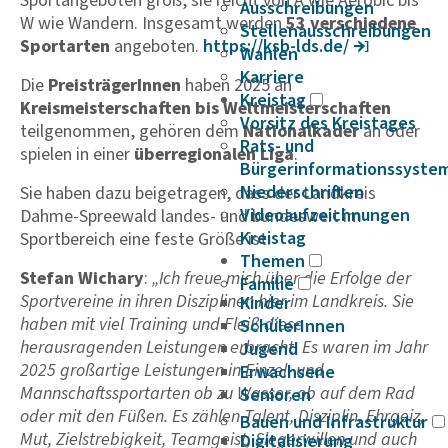
Sportangeboten groß, sie reicht von A wie Aerobic bis
Ausschreibungen
W wie Wandern. Insgesamt werden
53 verschiedene
Stellenausschreibungen
Sportarten
angeboten.
https://ksb-lds.de/
Wahlen
Karriere
Die
PreisträgerInnen
haben 2025 an
Kreistag
Kreismeisterschaften bis Weltmeisterschaften
Vorsitz des Kreistages
teilgenommen, gehören dem
Nationalkader
an oder
Rats- und
spielen in einer
überregionalen Liga
.
Bürgerinformationssyste
Niederschriften
Sie haben dazu beigetragen, dass der Landkreis
Videoaufzeichnungen
Dahme-Spreewald landes- und bundesweit im
Kreistag
Sportbereich eine feste Größe ist.
Themen
Stefan Wichary
:
„Ich freue mich über die Erfolge der
Familie
Sportvereine in ihren Disziplinen hier im Landkreis. Sie
Kinder
haben mit viel Training und Fleiß diese
SchülerInnen
herausragenden Leistungen erbracht. Es waren im Jahr
Jugend
2025 großartige Leistungen in Einzel- und
Erwachsene
Mannschaftssportarten ob zu Wasser, ob auf dem Rad
Senioren
oder mit den Füßen. Es zählen Talent, Disziplin, Ehrgeiz,
Bauen und Infrastruktur
Mut, Zielstrebigkeit, Teamgeist, Siegerwillen und auch
Digitalisierung