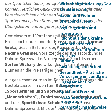
das Quäntchen Glück, um sportliche Erfolge feiern zu
Wirtschaftsförderung/Ge
können. Herzlichen Glückwunsch! Mein Dank gilt allen
Strukturwandel
Verantwortlichen hinter den Kulissen in den
Bauen und Wohnen
Sportvereinen, dem Kreissportbund, den Trainern, den
Breitbandausbau
Übungsleitern und zu guter Letzt den Familien.“
Asyl, Migration und
Integration
Gemeinsam mit Vorstandsmitgliedern des
Flucht aus der Ukraine
Kreissportbundes und der Kreissportjugend,
Norman
Aufenthaltsrecht
Grätz
, Geschäftsführer des Kreissportbundes und
Aufnahme und Wohnen
Nadine Graßmel
, Vorsitzende des Kreissportbundes
Sprache
Dahme-Spreewald e. V. überreichte Sportdezernent
Bildung
Stefan Wichary
die Urkunden, Diamanten und
Ausbildung und Arbeit
Blumen an die PreisträgerInnen.
Gesundheit – Ärztliche
Versorgung im Landkreis
Ausgezeichnet wurden im Rahmen des Empfangs die
Engagement und
Bestplatzierten in den fünf
Kategorien
Begegnung
„
Sportlerinnen und Sportler U18
“, und
Sport und Freizeit
„
Mannschaften
“, „
Funktionäre
“,
„Sonderehrung“
FactSheet Migration und
Integration
und die „
Sportlichste Schule
“ des Landkreises
Veranstaltungshinweise
Dahme-Spreewald. Mit der neuen Kategorie „U18-