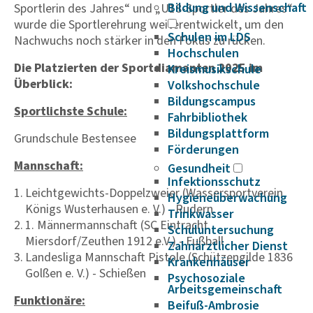
Bildung und Wissenschaft
Sportlerin des Jahres“ und „U18-Sportler des Jahres“
wurde die Sportlerehrung weiterentwickelt, um den
Schulen im LDS
Nachwuchs noch stärker in den Fokus zu rücken.
Hochschulen
Die Platzierten der Sportdiamanten 2025 im
Kreismusikschule
Überblick:
Volkshochschule
Bildungscampus
Sportlichste Schule:
Fahrbibliothek
Bildungsplattform
Grundschule Bestensee
Förderungen
Mannschaft:
Gesundheit
Infektionsschutz
Leichtgewichts-Doppelzweier (Wassersportverein
Hygieneüberwachung
Königs Wusterhausen e. V.) - Rudern
Trinkwasser
1. Männermannschaft (SC Eintracht
Schuluntersuchung
Miersdorf/Zeuthen 1912 e.V.) - Fußball
Zahnärztlicher Dienst
Landesliga Mannschaft Pistole (Schützengilde 1836
Krankenhäuser
Golßen e. V.) - Schießen
Psychosoziale
Arbeitsgemeinschaft
Funktionäre:
Beifuß-Ambrosie