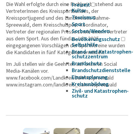
Die Wahl erfolgte durch eine Fachjury bestehend aus
Freizeit
Kultur
VertreterInnen des Kreissportbundes, der
Tourismus
Kreissportjugend und des Landkreises Dahme-
Sport
Spreewald, dem Kreisschulsport-koordinator,
Sorben/Wenden
Vertreter der regionalen Presse sowie einem Vertreter
aus dem Sport. Aus den für das Jahr 2025
Bevöl­ke­rungs­schutz
Selbst­hilfe
eingegangenen Vorschlägen der Sportvereine wurden
Brand- und Kata­s­tro­­phen­­
die Kandidaten in fünf Kategorien ermittelt.
schutz­­zen­trum
Brand­schutz
Im Juli stellen wir die Geehrten auf unseren Social
Brand­schutz­dienst­stelle
Media-Kanälen vor.
Einsatz­pla­nung
www.facebook.com/LandkreisDahmeSpreewald
Kreis­aus­­bil­­dung
www.instagram.com/landkreis_dahmespreewald
Zivil- und Kata­s­tro­­phen­­
schutz