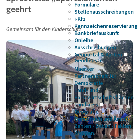
Formulare
geehrt
Stellenausschreibungen
i-Kfz
Kennzeichenreservierung
Gemeinsam für den Kinderschutz
Bankbriefauskunft
Onleihe
Ausschreibungen
Geoportal & Karten
Geodienste
Maerker
Partnerschaft für
Demokratie
Land- und
Forstwirtschaftsflächen
Landkreis
Geografie
Gemeinden und Ämter
Zahlen - Daten - Fakten
Wappen