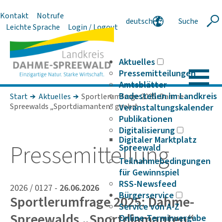
Kontakt
Notrufe
deutsch
Suche
Suche
Leichte Sprache
Login / Logout
english
polski
serbski
Aktuelles
Pressemitteilungen
Amtsblätter
Badestellen im Landkreis
Start
Aktuelles
Sportlerumfrage 2025: Dahme-
Spreewalds „Sportdiamanten“ geehrt
Veranstaltungskalender
Publikationen
Digitalisierung
Digitaler Marktplatz
Pres­se­mit­tei­lung
Spreewald
Teilnahmebedingungen
für Gewinnspiel
RSS-Newsfeed
2026 / 0127 -
26.06.2026
Bürgerservice
Sportlerumfrage 2025: Dahme-
Service von A-Z
Spreewalds „Sportdiamanten“
Online-Terminvergabe