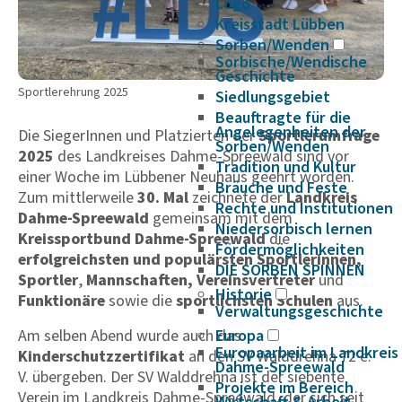
Logo
Kreisstadt Lübben
Sorben/Wenden
Sorbische/Wendische
Geschichte
Sportlerehrung 2025
Siedlungsgebiet
Beauftragte für die
Angelegenheiten der
Die SiegerInnen und Platzierten der
Sportlerumfrage
Sorben/Wenden
2025
des Landkreises Dahme-Spreewald sind vor
Tradition und Kultur
einer Woche im Lübbener Neuhaus geehrt worden.
Bräuche und Feste
Zum mittlerweile
30. Mal
zeichnete der
Landkreis
Rechte und Institutionen
Dahme-Spreewald
gemeinsam mit dem
Niedersorbisch lernen
Kreissportbund Dahme-Spreewald
die
Fördermöglichkeiten
erfolgreichsten und populärsten Sportlerinnen,
DIE SORBEN SPINNEN
Sportler
,
Mannschaften, Vereinsvertreter
und
Historie
Funktionäre
sowie die
sportlichsten Schulen
aus.
Verwaltungsgeschichte
Am selben Abend wurde auch das
Europa
Europaarbeit im Landkreis
Kinderschutzzertifikat
an den SV Walddrehna 72 e.
Dahme-Spreewald
V. übergeben. Der SV Walddrehna ist der siebente
Projekte im Bereich
Verein im Landkreis Dahme-Spreewald, der sich seit