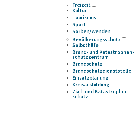
Freizeit
Kultur
Tourismus
Sport
Sorben/Wenden
Bevöl­ke­rungs­schutz
Selbst­hilfe
Brand- und Kata­s­tro­­phen­­
schutz­­zen­trum
Brand­schutz
Brand­schutz­dienst­stelle
Einsatz­pla­nung
Kreis­aus­­bil­­dung
Zivil- und Kata­s­tro­­phen­­
schutz