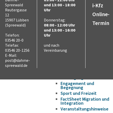
Dahme-
09:00 - 12:00 Uhr
Wirtschaftsförderung/Ge
i-Kfz
Spreewald
und 13:00 - 18:00
Strukturwandel
Reutergasse
Uhr
Online-
12
Bauen und Wohnen
15907 Lübben
Donnerstag:
Breitbandausbau
Termin
(Spreewald)
08:00 - 12:00 Uhr
Asyl, Migration und
und 13:00 - 16:00
Integration
Telefon:
Uhr
Flucht aus der Ukraine
03546 20-0
Aufenthaltsrecht
Telefax:
und nach
Aufnahme und Wohnen
03546 20-1256
Vereinbarung
E-Mail:
Sprache
post@dahme-
Bildung
spreewald.de
Ausbildung und Arbeit
Gesundheit – Ärztliche
Versorgung im Landkreis
Engagement und
Begegnung
Sport und Freizeit
FactSheet Migration und
Integration
Veranstaltungshinweise