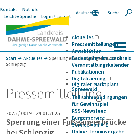
Kontakt
Notrufe
deutsch
Suche
Suche
Leichte Sprache
Login / Logout
english
polski
serbski
Aktuelles
Pressemitteilungen
Amtsblätter
Badestellen im Landkreis
Start
Aktuelles
Sperrung einer Fußgängerbrücke bei
Schlepzig
Veranstaltungskalender
Publikationen
Digitalisierung
Digitaler Marktplatz
Pres­se­mit­tei­lung
Spreewald
Teilnahmebedingungen
für Gewinnspiel
RSS-Newsfeed
2025 / 0019 -
24.01.2025
Bürgerservice
Sperrung einer Fußgängerbrücke
Service von A-Z
bei Schlepzig
Online-Terminvergabe