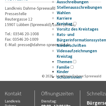
Ausschreibungen
Stellenausschreibungen
Landkreis Dahme-Spreewald
Wahlen
Pressestelle
Karriere
Reutergasse 12
Kreistag
15907 Lübben (Spreewald)/Lubin (Błota)
Vorsitz des Kreistages
Tel.: 03546 20-1008
Rats- und
Fax: 03546 20-1009
Bürgerinformationssyste
E-Mail: presse@dahme-spreewald.de
Niederschriften
Videoaufzeichnungen
Kreistag
Themen
Familie
Kinder
© 2026 - Landkreis Dahme Spreewald
SchülerInnen
Jugend
Erwachsene
Kontakt
Öffnungszeiten
Schnellzu
Senioren
Bauen und Infrastruktur
Landkreis
Dienstag:
Bürgerse
Digitalisierung