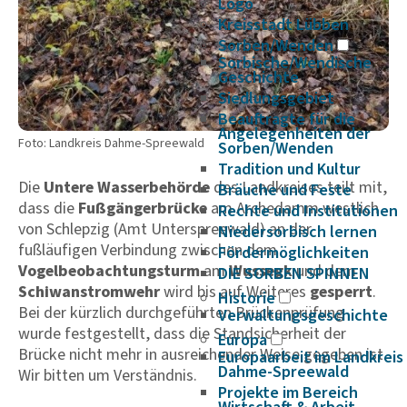
Logo
Kreisstadt Lübben
Sorben/Wenden
Sorbische/Wendische
Geschichte
Siedlungsgebiet
Beauftragte für die
Angelegenheiten der
Foto: Landkreis Dahme-Spreewald
Sorben/Wenden
Tradition und Kultur
Die
Untere Wasserbehörde
des Landkreises teilt mit,
Bräuche und Feste
dass die
Fußgängerbrücke
am Archedamm westlich
Rechte und Institutionen
von Schlepzig (Amt Unterspreewald) an der
Niedersorbisch lernen
fußläufigen Verbindung zwischen dem
Fördermöglichkeiten
Vogelbeobachtungsturm
am
Wussegk
und dem
DIE SORBEN SPINNEN
Schiwanstromwehr
wird bis auf Weiteres
gesperrt
.
Historie
Bei der kürzlich durchgeführten Brückenprüfung
Verwaltungsgeschichte
wurde festgestellt, dass die Standsicherheit der
Europa
Brücke nicht mehr in ausreichender Weise gegeben ist.
Europaarbeit im Landkreis
Dahme-Spreewald
Wir bitten um Verständnis.
Projekte im Bereich