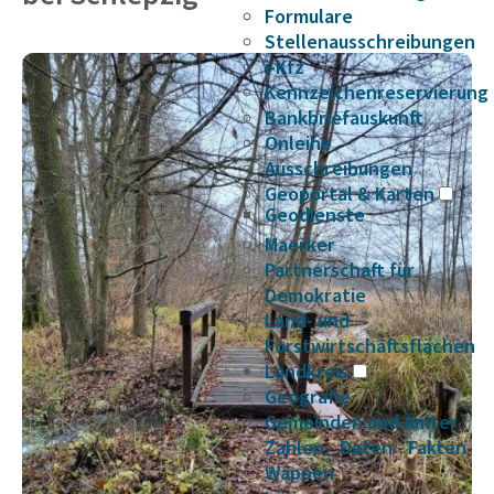
Formulare
Stellenausschreibungen
i-Kfz
Kennzeichenreservierung
Bankbriefauskunft
Onleihe
Ausschreibungen
Geoportal & Karten
Geodienste
Maerker
Partnerschaft für
Demokratie
Land- und
Forstwirtschaftsflächen
Landkreis
Geografie
Gemeinden und Ämter
Zahlen - Daten - Fakten
Wappen