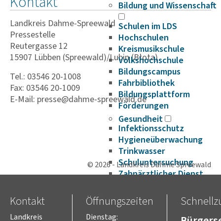
Kontakt
Bildung und Wissenschaft
Landkreis Dahme-Spreewald
Schulen im LDS
Pressestelle
Hochschulen
Reutergasse 12
Kreismusikschule
15907 Lübben (Spreewald)/Lubin (Błota)
Volkshochschule
Bildungscampus
Tel.: 03546 20-1008
Fahrbibliothek
Fax: 03546 20-1009
Bildungsplattform
E-Mail: presse@dahme-spreewald.de
Förderungen
Gesundheit
Infektionsschutz
Hygieneüberwachung
Trinkwasser
Schuluntersuchung
© 2026 - Landkreis Dahme Spreewald
Zahnärztlicher Dienst
Krankenhäuser
Psychosoziale
Kontakt
Öffnungszeiten
Schnellzu
Arbeitsgemeinschaft
Beifuß-Ambrosie
Landkreis
Dienstag:
Bürgerse