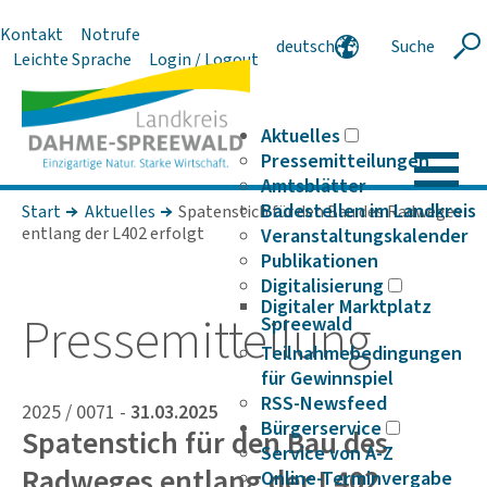
Kontakt
Notrufe
deutsch
Suche
Suche
Leichte Sprache
Login / Logout
english
polski
serbski
Aktuelles
Pressemitteilungen
Amtsblätter
Badestellen im Landkreis
Start
Aktuelles
Spatenstich für den Bau des Radweges
entlang der L402 erfolgt
Veranstaltungskalender
Publikationen
Digitalisierung
Digitaler Marktplatz
Pres­se­mit­tei­lung
Spreewald
Teilnahmebedingungen
für Gewinnspiel
RSS-Newsfeed
2025 / 0071 -
31.03.2025
Bürgerservice
Spatenstich für den Bau des
Service von A-Z
Radweges entlang der L402
Online-Terminvergabe