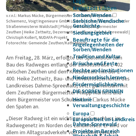
Logo
Kreisstadt Lübben
Sorben/Wenden
v.r.n.l.: Markus Mücke, Bürgermeister Schulzendorf | Andreas
Sorbische/Wendische
Schiemenz, Voigt Ingenieure GmbH Luckau | Enrico Saupe, Leiter der
Geschichte
Straßenmeisterei Waldstadt | Philipp Martens, Bürgermeister
Siedlungsgebiet
Zeuthen | Heike Zettwitz, Dezernentin Landkreis Dahme-Spreewald |
Christoph Kollert, NUDAFA-Projekt
Beauftragte für die
Fotorechte: Gemeinde Zeuthen/Kathi Mende
Angelegenheiten der
Sorben/Wenden
Tradition und Kultur
Am Freitag, 28. März, erfolgte der Spatenstich zum
Bräuche und Feste
Bau des Radweges entlang der Landesstraße L 402
Rechte und Institutionen
zwischen Zeuthen und dem Kreisverkehr mit der L
Niedersorbisch lernen
400. Heike Zettwitz, Bau- und Umweltdezernentin des
Fördermöglichkeiten
Landkreises Dahme-Spreewald, setzt gemeinsam mit
DIE SORBEN SPINNEN
dem Zeuthener Bürgermeister Philipp Martens und
Historie
dem Bürgermeister von Schulzendorf Markus Mücke
Verwaltungsgeschichte
den Spaten an.
Europa
„Dieser Radweg ist ein wichtiger Lückenschluss im
Europaarbeit im Landkreis
Dahme-Spreewald
Radwegenetz im Norden des Landkreises. Er wird vor
Projekte im Bereich
allem im Alltagsradverkehr von Pendlern genutzt