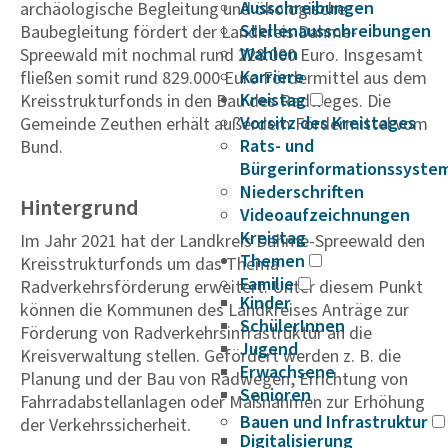
Ausschreibungen
archäologische Begleitung und ökologische
Stellenausschreibungen
Baubegleitung fördert der Landkreis Dahme-
Wahlen
Spreewald mit nochmal rund 228.000 Euro. Insgesamt
Karriere
fließen somit rund 829.000 Euro Fördermittel aus dem
Kreistag
Kreisstrukturfonds in den Bau des Radweges. Die
Vorsitz des Kreistages
Gemeinde Zeuthen erhält außerdem Fördermittel vom
Rats- und
Bund.
Bürgerinformationssyste
Niederschriften
Hintergrund
Videoaufzeichnungen
Kreistag
Im Jahr 2021 hat der Landkreis Dahme-Spreewald den
Themen
Kreisstrukturfonds um das Thema
Familie
Radverkehrsförderung erweitert. Unter diesem Punkt
Kinder
können die Kommunen des Landkreises Anträge zur
SchülerInnen
Förderung von Radverkehrsinfrastruktur an die
Jugend
Kreisverwaltung stellen. Gefördert werden z. B. die
Erwachsene
Planung und der Bau von Radwegen, Errichtung von
Senioren
Fahrradabstellanlagen oder Maßnahmen zur Erhöhung
Bauen und Infrastruktur
der Verkehrssicherheit.
Digitalisierung