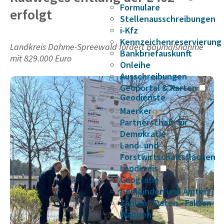
Formulare
erfolgt
Stellenausschreibungen
i-Kfz
Kennzeichenreservierung
Landkreis Dahme-Spreewald fördert Baumaßnahme
Bankbriefauskunft
mit 829.000 Euro
Onleihe
Ausschreibungen
Geoportal & Karten
Geodienste
Maerker
Partnerschaft für
Demokratie
Land- und
Forstwirtschaftsflächen
Landkreis
Geografie
Gemeinden und Ämter
Zahlen - Daten - Fakten
Wappen