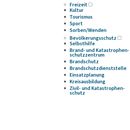
Freizeit
Kultur
Tourismus
Sport
Sorben/Wenden
Bevöl­ke­rungs­schutz
Selbst­hilfe
Brand- und Kata­s­tro­­phen­­
schutz­­zen­trum
Brand­schutz
Brand­schutz­dienst­stelle
Einsatz­pla­nung
Kreis­aus­­bil­­dung
Zivil- und Kata­s­tro­­phen­­
schutz