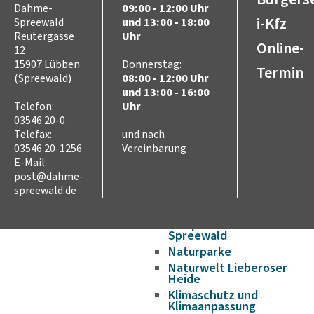
Dahme-
09:00 - 12:00 Uhr
Verkehr und Mobilität
i-Kfz
Spreewald
und 13:00 - 18:00
Radverkehr
Reutergasse
Uhr
Straßennetz
Online-
12
ÖPNV
15907 Lübben
Donnerstag:
Termin
Hafen- und
(Spreewald)
08:00 - 12:00 Uhr
Wasserstraßen
und 13:00 - 16:00
Flughafen
Telefon:
Uhr
Umwelt
03546 20-0
Tierschutz (Tierhaltung
Telefax:
und nach
und Jagd)
03546 20-1256
Vereinbarung
Landwirtschaft
E-Mail:
Seen und Flüsse
post@dahme-
spreewald.de
Abfall
Naturschutz
Biosphärenreservat
Spreewald
Naturparke
Naturwelt Lieberoser
Heide
Klimaschutz und
Klimaanpassung