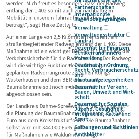
Wirtschaft & Arbeit
werden. Mich freut es besonders, dass der Radweg
Partnerschaften
entlang der L 402 somit auch zur nachhaltigen
Internationale
Mobilität in unserem fahrradfreundlichen Landkreis
Jugendbegegnungen
beiträgt“, sagt Heike Zettwitz.
Verwaltung
Verwaltungsstruktur
Auf einer Länge von 2,5 Kilometern entsteht ein
Landrat
straßenbegleitender Radweg entlang der L 402. Diese
Dezernat für Finanzen,
Maßnahme ist ein wichtiger Beitrag zur Erhöhung der
Schulen und innere
Verwaltung
Verkehrssicherheit für die Radfahrenden. Der Radweg
Dezernat für Ordnung,
wird die wichtige Funktion der Zuführung zur
Recht, Verbraucherschutz
geplanten Radvorrangroute zwischen Königs
und
Europaangelegenheiten
Wusterhausen und dem BER erhalten. Die
Dezernat für Verkehr,
Baumaßnahme soll noch in diesem Jahr
Bauen, Umwelt und Wirt­
abgeschlossen sein.
schaft
Dezernat für Soziales,
Der Landkreis Dahme-Spreewald förderte zunächst
Jugend, Gesundheit,
die Planung der Baumaßnahme mit knapp 257.000
Integration, Kultur und
Sport
Euro aus dem Kreisstrukturfonds. Die Baumaßnahme
Satzungen und Richtlinien
selbst wird mit 344.000 Euro gefördert. Zusatzkosten
Amtsblätter
für Maßnahmen wie Waldumwandlung,