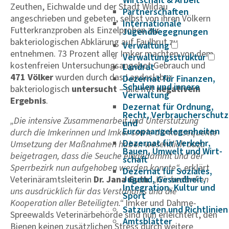
Wirtschaft & Arbeit
Zeuthen, Eichwalde und der Stadt Wildau
Partnerschaften
angeschrieben und gebeten, selbst von ihren Völkern
Internationale
Futterkranzproben als Einzelproben zur
Jugendbegegnungen
bakteriologischen Abklärung auf Faulbrut zu
Verwaltung
entnehmen. 73 Prozent aller Imker machten von dem
Verwaltungsstruktur
kostenfreien Untersuchungsangebot Gebrauch und
Landrat
471 Völker
wurden durch das Landeslabor
Dezernat für Finanzen,
Schulen und innere
bakteriologisch
untersucht
– alle mit
negativem
Verwaltung
Ergebnis
.
Dezernat für Ordnung,
Recht, Verbraucherschutz
„Die intensive Zusammenarbeit und Unterstützung
und
Europaangelegenheiten
durch die Imkerinnen und Imker sowie die konsequente
Dezernat für Verkehr,
Umsetzung der Maßnahmen haben wesentlich dazu
Bauen, Umwelt und Wirt­
beigetragen, dass die Seuche eingedämmt und der
schaft
Sperrbezirk nun aufgehoben werden konnte“
, erklärt
Dezernat für Soziales,
Veterinäramtsleiterin
Dr. Jana Guth
Jugend, Gesundheit,
.
„Wir bedanken
Integration, Kultur und
uns ausdrücklich für das Verständnis und die
Sport
Kooperation aller Beteiligten.“
Imker und Dahme-
Satzungen und Richtlinien
Spreewalds Veterinärbehörde sind nun erleichtert, den
Amtsblätter
Bienen keinen zusätzlichen Stress durch weitere