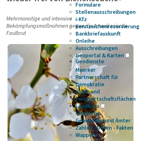
Formulare
Stellenausschreibungen
Mehrmonatige und intensive
i-Kfz
Bekämpfungsmaßnahmen gegen die Amerikanische
Kennzeichenreservierung
Faulbrut
Bankbriefauskunft
Onleihe
Ausschreibungen
Geoportal & Karten
Geodienste
Maerker
Partnerschaft für
Demokratie
Land- und
Forstwirtschaftsflächen
Landkreis
Geografie
Gemeinden und Ämter
Zahlen - Daten - Fakten
Wappen