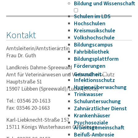
Bildung und Wissenschaft
Schulen im LDS
Hochschulen
Kreismusikschule
Kontakt
Volkshochschule
Bildungscampus
Amtsleiterin/Amtstierärztin
Fahrbibliothek
Frau Dr. Guth
Bildungsplattform
Förderungen
Landkreis Dahme-Spreewald
Gesundheit
Amt für Vete­ri­nä­r­wesen und Verbrau­cher­schutz
Infektionsschutz
Hauptstraße 51
Hygieneüberwachung
15907 Lübben (Spreewald)/Lubin (Błota)
Trinkwasser
Tel.: 03546 20-1613
Schuluntersuchung
Fax: 03546 20-1663
Zahnärztlicher Dienst
Krankenhäuser
Karl-Liebknecht-Straße 157
Psychosoziale
15711 Königs Wusterhausen OT Zeesen
Arbeitsgemeinschaft
Beifuß-Ambrosie