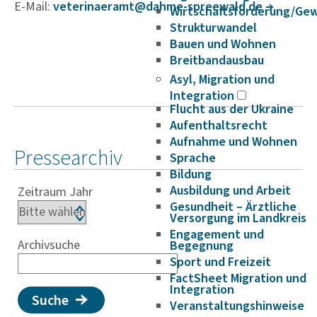
E-Mail:
vete­ri­nae­r­am­t@dahme-spree­wald.de
Wirtschaftsförderung/Ge
Strukturwandel
Bauen und Wohnen
Breitbandausbau
Asyl, Migration und
Integration
Flucht aus der Ukraine
Aufenthaltsrecht
Aufnahme und Wohnen
Pressearchiv
Sprache
Bildung
Ausbildung und Arbeit
Zeitraum Jahr
Gesundheit – Ärztliche
Versorgung im Landkreis
Engagement und
Archivsuche
Begegnung
Sport und Freizeit
FactSheet Migration und
Integration
Suche
Veranstaltungshinweise