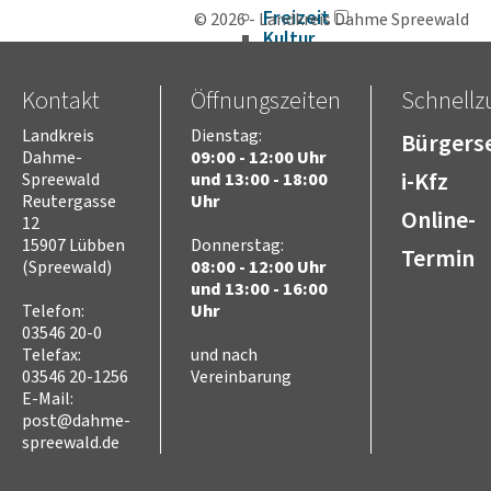
Freizeit
© 2026 - Landkreis Dahme Spreewald
Kultur
Tourismus
Sport
Kontakt
Öffnungszeiten
Schnellzu
Sorben/Wenden
Landkreis
Dienstag:
Bürgerse
Bevöl­ke­rungs­schutz
Dahme-
09:00 - 12:00 Uhr
Selbst­hilfe
i-Kfz
Spreewald
und 13:00 - 18:00
Brand- und Kata­s­tro­­phen­­
Reutergasse
Uhr
schutz­­zen­trum
Online-
12
Brand­schutz
15907 Lübben
Donnerstag:
Termin
Brand­schutz­dienst­stelle
(Spreewald)
08:00 - 12:00 Uhr
Einsatz­pla­nung
und 13:00 - 16:00
Kreis­aus­­bil­­dung
Telefon:
Uhr
Zivil- und Kata­s­tro­­phen­­
03546 20-0
schutz
Telefax:
und nach
03546 20-1256
Vereinbarung
E-Mail:
post@dahme-
spreewald.de