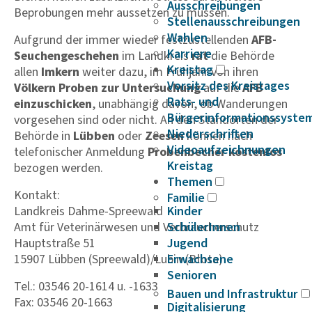
Ausschreibungen
Beprobungen mehr aussetzen zu müssen.
Stellenausschreibungen
Wahlen
Aufgrund der immer wieder festzustellenden
AFB-
Karriere
Seuchengeschehen
im Landkreis
rät
die Behörde
Kreistag
allen
Imkern
weiter dazu, im Frühjahr von ihren
Vorsitz des Kreistages
Völkern Proben zur Untersuchung
auf die
AFB
Rats- und
einzuschicken
, unabhängig davon, ob Wanderungen
Bürgerinformationssyste
vorgesehen sind oder nicht. An den Standorten der
Niederschriften
Behörde in
Lübben
oder
Zeesen
können nach
Videoaufzeichnungen
telefonischer Anmeldung
Probenbecher kostenlos
Kreistag
bezogen werden.
Themen
Kontakt:
Familie
Landkreis Dahme-Spreewald
Kinder
Amt für Veterinärwesen und Verbraucherschutz
SchülerInnen
Hauptstraße 51
Jugend
15907 Lübben (Spreewald)/Lubin (Błota)
Erwachsene
Senioren
Tel.: 03546 20-1614 u. -1633
Bauen und Infrastruktur
Fax: 03546 20-1663
Digitalisierung