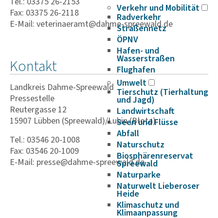
Tel.: 03375 26-2153
Verkehr und Mobilität
Fax: 03375 26-2118
Radverkehr
E-Mail: veterinaeramt@dahme-spreewald.de
Straßennetz
ÖPNV
Hafen- und
Wasserstraßen
Kontakt
Flughafen
Umwelt
Landkreis Dahme-Spreewald
Tierschutz (Tierhaltung
Pressestelle
und Jagd)
Reutergasse 12
Landwirtschaft
15907 Lübben (Spreewald)/Lubin (Błota)
Seen und Flüsse
Abfall
Tel.: 03546 20-1008
Naturschutz
Fax: 03546 20-1009
Biosphärenreservat
E-Mail: presse@dahme-spreewald.de
Spreewald
Naturparke
Naturwelt Lieberoser
Heide
Klimaschutz und
Klimaanpassung