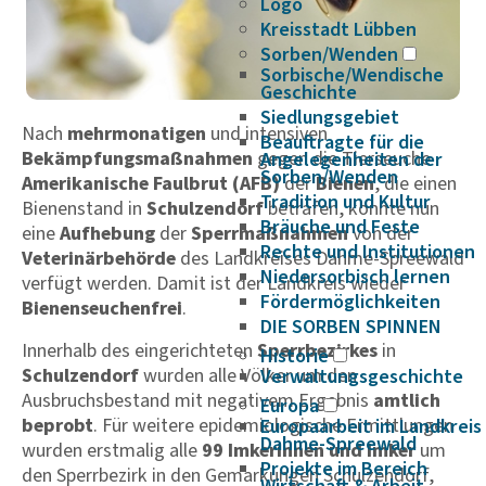
Logo
Kreisstadt Lübben
Sorben/Wenden
Sorbische/Wendische
Geschichte
Siedlungsgebiet
Nach
mehrmonatigen
und intensiven
Beauftragte für die
Bekämpfungsmaßnahmen
gegen die Tierseuche
Angelegenheiten der
Sorben/Wenden
Amerikanische Faulbrut (AFB)
der
Bienen
, die einen
Tradition und Kultur
Bienenstand in
Schulzendorf
betrafen, konnte nun
Bräuche und Feste
eine
Aufhebung
der
Sperrmaßnahmen
von der
Rechte und Institutionen
Veterinärbehörde
des Landkreises Dahme-Spreewald
Niedersorbisch lernen
verfügt werden. Damit ist der Landkreis wieder
Fördermöglichkeiten
Bienenseuchenfrei
.
DIE SORBEN SPINNEN
Innerhalb des eingerichteten
Sperrbezirkes
in
Historie
Schulzendorf
wurden alle Völker um den
Verwaltungsgeschichte
Ausbruchsbestand mit negativem Ergebnis
amtlich
Europa
beprobt
. Für weitere epidemiologische Ermittlungen
Europaarbeit im Landkreis
Dahme-Spreewald
wurden erstmalig alle
99 Imkerinnen und Imker
um
Projekte im Bereich
den Sperrbezirk in den Gemarkungen Schulzendorf,