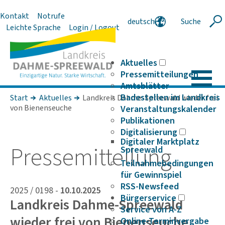
Kontakt
Notrufe
deutsch
Suche
Suche
Leichte Sprache
Login / Logout
english
polski
serbski
Aktuelles
Pressemitteilungen
Amtsblätter
Badestellen im Landkreis
Start
Aktuelles
Landkreis Dahme-Spreewald wieder frei
von Bienenseuche
Veranstaltungskalender
Publikationen
Digitalisierung
Digitaler Marktplatz
Pres­se­mit­tei­lung
Spreewald
Teilnahmebedingungen
für Gewinnspiel
RSS-Newsfeed
2025 / 0198 -
10.10.2025
Bürgerservice
Landkreis Dahme-Spreewald
Service von A-Z
wieder frei von Bienenseuche
Online-Terminvergabe