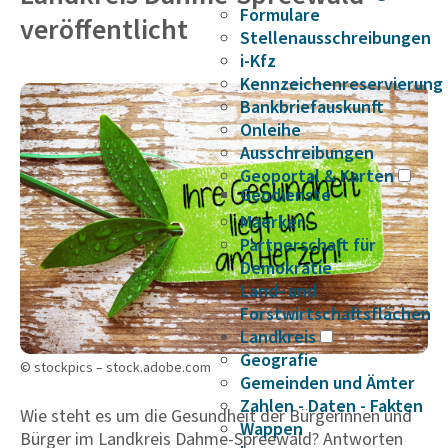
Formulare
veröffentlicht
Stellenausschreibungen
i-Kfz
Kennzeichenreservierung
Bankbriefauskunft
Onleihe
Ausschreibungen
Geoportal & Karten
Geodienste
Maerker
Partnerschaft für
Demokratie
Land- und
Forstwirtschaftsflächen
Landkreis
Geografie
© stockpics – stock.adobe.com
Gemeinden und Ämter
Zahlen - Daten - Fakten
Wie steht es um die Gesundheit der Bürgerinnen und
Wappen
Bürger im Landkreis Dahme-Spreewald? Antworten