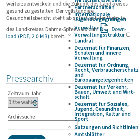
Wirtschaft & Arbeit
weiterzuentwickeln und die Zukunft des Landkreises
Partnerschaften
gesund zu gestalten. Der vollständige
Internationale
Gesundheitsbericht steht ab sofort auf der Website
Jugendbegegnungen
Verwaltung
des Landkreises Dahme-Spreewald zum
Down­
Verwaltungsstruktur
load
bereit.
Landrat
Dezernat für Finanzen,
Schulen und innere
Verwaltung
Dezernat für Ordnung,
Recht, Verbraucherschutz
und
Pressearchiv
Europaangelegenheiten
Dezernat für Verkehr,
Bauen, Umwelt und Wirt­
Zeitraum Jahr
schaft
Dezernat für Soziales,
Jugend, Gesundheit,
Integration, Kultur und
Archivsuche
Sport
Satzungen und Richtlinien
Amtsblätter