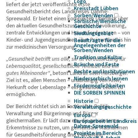
Logo
liefert der jetzt veröffentlichte erste
Kreisstadt Lübben
Gesundheitsbericht des Landkreises Dahme-
Sorben/Wenden
Spreewald. Er bietet einen kompakten Überblick über
Sorbische/Wendische
den aktuellen Gesundheitszustand der Bevölkerung,
Geschichte
zentrale Entwicklungen und Herausforderungen – von
Siedlungsgebiet
Kinder- und Jugendgesundheit über Prävention bis hin
Beauftragte für die
Angelegenheiten der
zur medizinischen Versorgung.
Sorben/Wenden
Tradition und Kultur
„Gesundheit betrifft uns alle, sie ist Voraussetzung für
Bräuche und Feste
Lebensqualität, gesellschaftliche Teilhabe und ein
Rechte und Institutionen
gutes Miteinander“
, betont Landrat Sven Herzberger.
Niedersorbisch lernen
Ziel ist es, allen Menschen – unabhängig von Alter,
Fördermöglichkeiten
Herkunft oder Lebenslage – ein gesundes Leben zu
DIE SORBEN SPINNEN
ermöglichen.
Historie
Der Bericht richtet sich an Fachkräfte, Politik,
Verwaltungsgeschichte
Verwaltung und Bürgerinnen und Bürger
Europa
gleichermaßen. Er lädt dazu ein, die gewonnenen
Europaarbeit im Landkreis
Dahme-Spreewald
Erkenntnisse zu nutzen, um gemeinsam Maßnahmen
Projekte im Bereich
für Gesundheitsförderung und Prävention