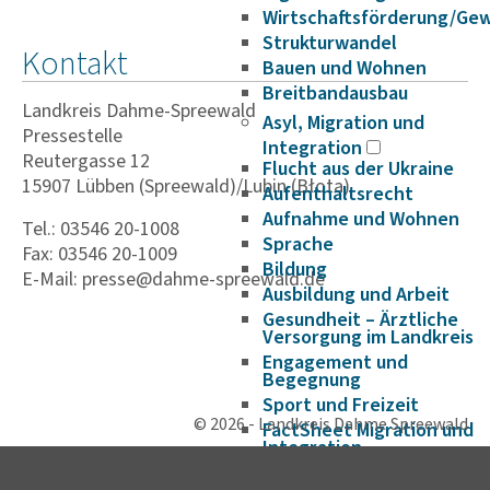
Wirtschaftsförderung/Ge
Strukturwandel
Kontakt
Bauen und Wohnen
Breitbandausbau
Landkreis Dahme-Spreewald
Asyl, Migration und
Pressestelle
Integration
Reutergasse 12
Flucht aus der Ukraine
15907 Lübben (Spreewald)/Lubin (Błota)
Aufenthaltsrecht
Aufnahme und Wohnen
Tel.: 03546 20-1008
Sprache
Fax: 03546 20-1009
Bildung
E-Mail: presse@dahme-spreewald.de
Ausbildung und Arbeit
Gesundheit – Ärztliche
Versorgung im Landkreis
Engagement und
Begegnung
Sport und Freizeit
© 2026 - Landkreis Dahme Spreewald
FactSheet Migration und
Integration
Veranstaltungshinweise