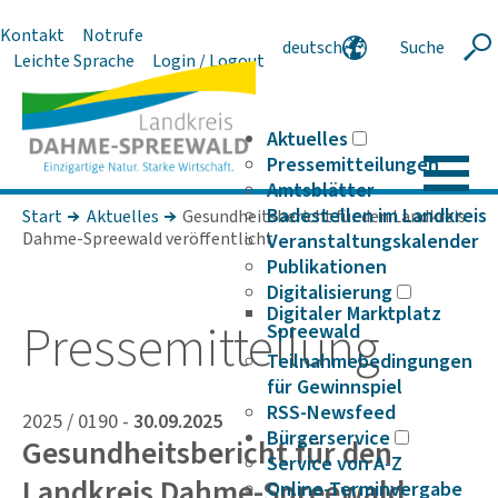
Kontakt
Notrufe
deutsch
Suche
Suche
Leichte Sprache
Login / Logout
english
polski
serbski
Aktuelles
Pressemitteilungen
Amtsblätter
Badestellen im Landkreis
Start
Aktuelles
Gesundheitsbericht für den Landkreis
Dahme-Spreewald veröffentlicht
Veranstaltungskalender
Publikationen
Digitalisierung
Digitaler Marktplatz
Pres­se­mit­tei­lung
Spreewald
Teilnahmebedingungen
für Gewinnspiel
RSS-Newsfeed
2025 / 0190 -
30.09.2025
Bürgerservice
Gesundheitsbericht für den
Service von A-Z
Landkreis Dahme-Spreewald
Online-Terminvergabe