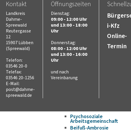
Kontakt
Öffnungszeiten
Schnellzu
Bildung und Wissenschaft
Landkreis
Dienstag:
Bürgerse
Schulen im LDS
Dahme-
09:00 - 12:00 Uhr
Hochschulen
i-Kfz
Spreewald
und 13:00 - 18:00
Kreismusikschule
Reutergasse
Uhr
Online-
Volkshochschule
12
Bildungscampus
15907 Lübben
Donnerstag:
Termin
(Spreewald)
08:00 - 12:00 Uhr
Fahrbibliothek
und 13:00 - 16:00
Bildungsplattform
Telefon:
Uhr
Förderungen
03546 20-0
Gesundheit
Telefax:
und nach
Infektionsschutz
03546 20-1256
Vereinbarung
Hygieneüberwachung
E-Mail:
Trinkwasser
post@dahme-
spreewald.de
Schuluntersuchung
Zahnärztlicher Dienst
Krankenhäuser
Psychosoziale
Arbeitsgemeinschaft
Beifuß-Ambrosie