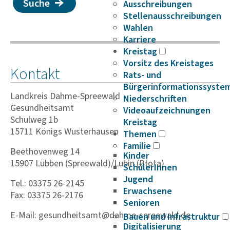
Suche
Ausschreibungen
Stellenausschreibungen
Wahlen
Karriere
Kreistag
Vorsitz des Kreistages
Kontakt
Rats- und
Bürgerinformationssyste
Landkreis Dahme-Spreewald
Niederschriften
Gesundheitsamt
Videoaufzeichnungen
Schulweg 1b
Kreistag
15711 Königs Wusterhausen
Themen
Familie
Beethovenweg 14
Kinder
15907 Lübben (Spreewald)/Lubin (Błota)
SchülerInnen
Jugend
Tel.: 03375 26-2145
Erwachsene
Fax: 03375 26-2176
Senioren
E-Mail: gesundheitsamt@dahme-spreewald.de
Bauen und Infrastruktur
Digitalisierung