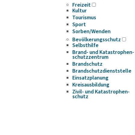
Freizeit
Kultur
Tourismus
Sport
Sorben/Wenden
Bevöl­ke­rungs­schutz
Selbst­hilfe
Brand- und Kata­s­tro­­phen­­
schutz­­zen­trum
Brand­schutz
Brand­schutz­dienst­stelle
Einsatz­pla­nung
Kreis­aus­­bil­­dung
Zivil- und Kata­s­tro­­phen­­
schutz