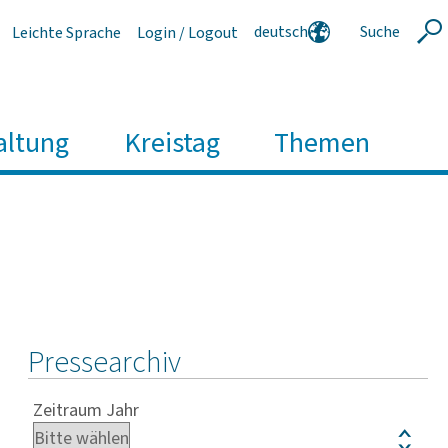
deutsch
Suche
Leichte Sprache
Login / Logout
Suche
english
polski
serbski
altung
Kreistag
Themen
Pressearchiv
Zeitraum Jahr