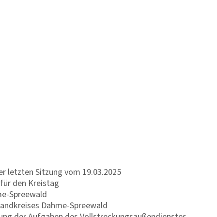
er letzten Sitzung vom 19.03.2025
ür den Kreistag
me-Spreewald
Landkreises Dahme-Spreewald
hrung der Aufgaben des Vollstreckungsaußendienstes