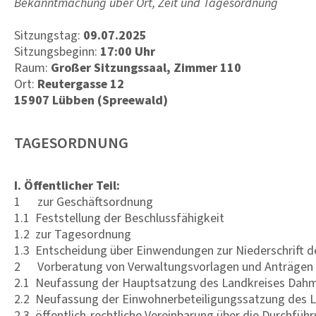
Bekanntmachung über Ort, Zeit und Tagesordnung
Sitzungstag:
09.07.2025
Sitzungsbeginn:
17:00 Uhr
Raum:
Großer Sitzungssaal, Zimmer 110
Ort:
Reutergasse 12
15907 Lübben (Spreewald)
TAGESORDNUNG
I. Öffentlicher Teil:
1 zur Geschäftsordnung
1.1 Feststellung der Beschlussfähigkeit
1.2 zur Tagesordnung
1.3 Entscheidung über Einwendungen zur Niederschrift d
2 Vorberatung von Verwaltungsvorlagen und Anträgen f
2.1 Neufassung der Hauptsatzung des Landkreises Dah
2.2 Neufassung der Einwohnerbeteiligungssatzung des 
2.3 öffentlich-rechtliche Vereinbarung über die Durchfü